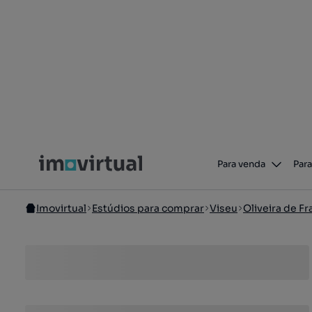
Para venda
Para
Imovirtual
Estúdios para comprar
Viseu
Oliveira de F