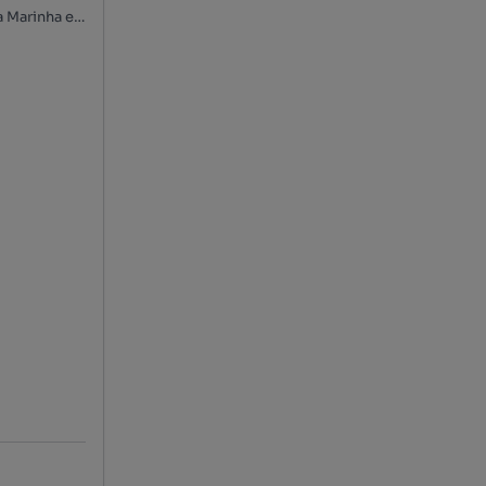
Rua Cândido dos Reis - Santa Marinha, Centro Histórico, Santa Marinha e São Pedro da Afurada, Vila Nova de Gaia, Porto