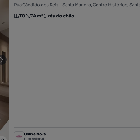
T0
74 m²
rés do chão
Tipologia
Preço por metro quadrado
Andar
Chave Nova
Profissional