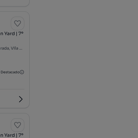
 Yard | 7º
Afurada - Arrábida - Cavaco, Santa Marinha e São Pedro da Afurada, Vila Nova de Gaia, Porto
Destacado
 Yard | 7º