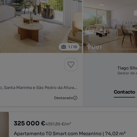
1
/
10
Tiago Sil
Gestor de 
Alameda dos Jardins da Arrábida, Afurada - Arrábida - Cavaco, Santa Marinha e São Pedro da Afurada, Vila Nova de Gaia, Porto
Contacto
Destacado
325 000 €
4391,89 €/m²
Apartamento T0 Smart com Mezanino | 74,02 m²