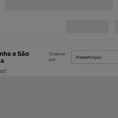
nha e São
Ordenar
Predefinição
ia
por
os?