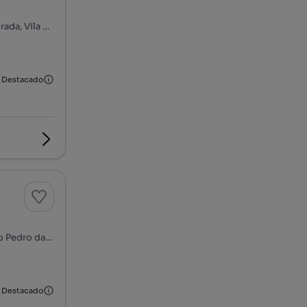
Afurada - Arrábida - Cavaco, Santa Marinha e São Pedro da Afurada, Vila Nova de Gaia, Porto
Destacado
Rua Guedes de Amorim, Centro Histórico, Santa Marinha e São Pedro da Afurada, Vila Nova de Gaia, Porto
Destacado