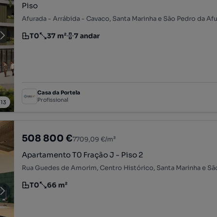
Piso
T0
37 m²
7 andar
Tipologia
Preço por metro quadrado
Andar
Casa da Portela
Profissional
/
13
508 800 €
7709,09 €/m²
Apartamento T0 Fração J - Piso 2
T0
66 m²
Tipologia
Preço por metro quadrado