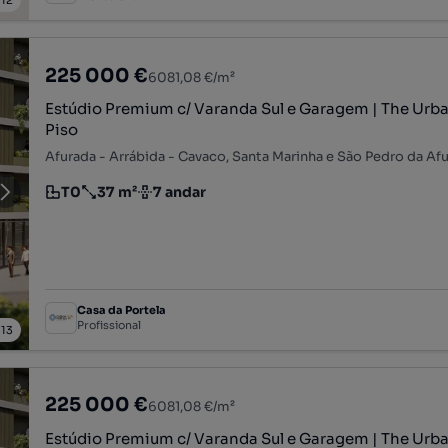
/
12
225 000 €
6081,08 €/m²
Estúdio Premium c/ Varanda Sul e Garagem | The Urban
Piso
T0
37 m²
7 andar
Tipologia
Preço por metro quadrado
Andar
Casa da Portela
Profissional
/
13
225 000 €
6081,08 €/m²
Estúdio Premium c/ Varanda Sul e Garagem | The Urban