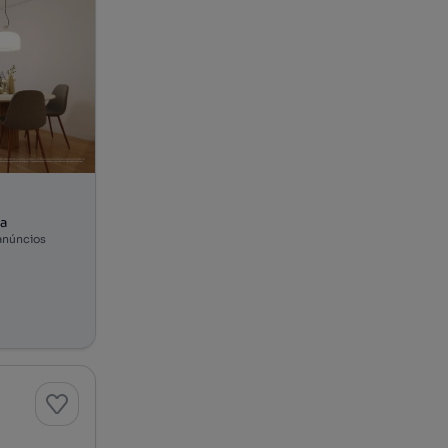
va
anúncios