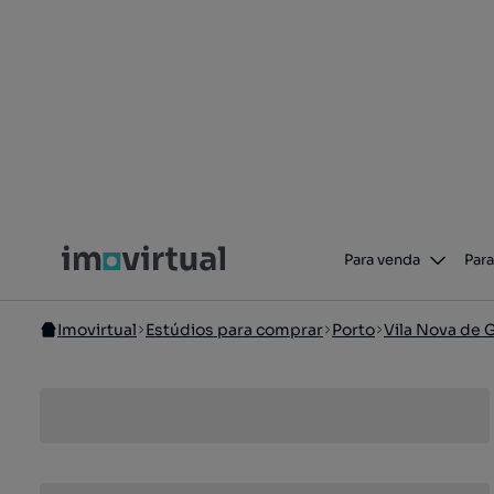
Para venda
Para
Imovirtual
Estúdios para comprar
Porto
Vila Nova de 