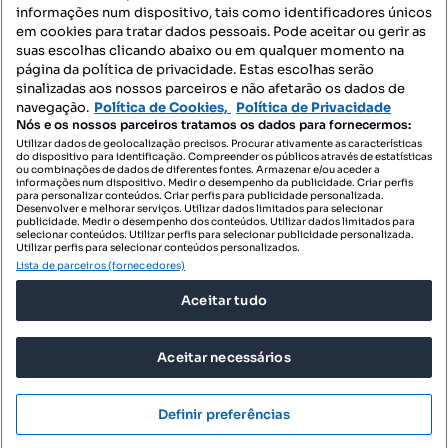
informações num dispositivo, tais como identificadores únicos
Mapa do Site
em cookies para tratar dados pessoais. Pode aceitar ou gerir as
suas escolhas clicando abaixo ou em qualquer momento na
página da política de privacidade. Estas escolhas serão
sinalizadas aos nossos parceiros e não afetarão os dados de
Contacte-nos
navegação.
Política de Cookies,
Política de Privacidade
Nós e os nossos parceiros tratamos os dados para fornecermos:
Utilizar dados de geolocalização precisos. Procurar ativamente as características
do dispositivo para identificação. Compreender os públicos através de estatísticas
SIGA-NOS:
ou combinações de dados de diferentes fontes. Armazenar e/ou aceder a
informações num dispositivo. Medir o desempenho da publicidade. Criar perfis
para personalizar conteúdos. Criar perfis para publicidade personalizada.
Desenvolver e melhorar serviços. Utilizar dados limitados para selecionar
publicidade. Medir o desempenho dos conteúdos. Utilizar dados limitados para
selecionar conteúdos. Utilizar perfis para selecionar publicidade personalizada.
DESCARREGAR NA:
Utilizar perfis para selecionar conteúdos personalizados.
Lista de parceiros (fornecedores)
Aceitar tudo
Aceitar necessários
© 2026 Imovirtual.com, OLX Portugal, S.A.
TERMOS DE UTILIZAÇÃO
Definir preferências
POLÍTICA DE PRIVACIDADE
CONFIGURAÇÕES DE PRIVACIDADE