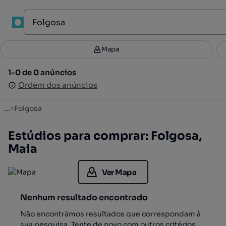
1
Mapa
Mapa
Filtros
Guardar pesquisa
2
1-0 de 0 anúncios
1-0 de 0 anúncios
Ordenar
Ordem dos anúncios
Ordem dos anúncios
...
Folgosa
Estúdios para comprar: Folgosa,
Maia
Ver Mapa
Nenhum resultado encontrado
Não encontrámos resultados que correspondam à
sua pesquisa. Tente de novo com outros critérios