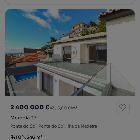
2 400 000 €
4395,60 €/m²
Moradia T7
Ponta do Sol, Ponta do Sol, Ilha da Madeira
T0
546 m²
Tipologia
Preço por metro quadrado