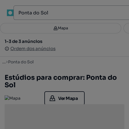
1
Mapa
Mapa
Filtros
Guardar pesquisa
2
1-3 de 3 anúncios
1-3 de 3 anúncios
Ordenar
Ordem dos anúncios
Ordem dos anúncios
...
Ponta do Sol
Estúdios para comprar: Ponta do
Sol
Ver Mapa