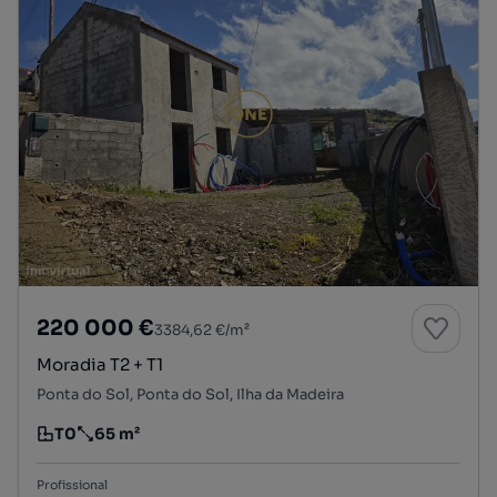
220 000 €
3384,62 €/m²
Moradia T2 + T1
Ponta do Sol, Ponta do Sol, Ilha da Madeira
T0
65 m²
Tipologia
Preço por metro quadrado
Profissional