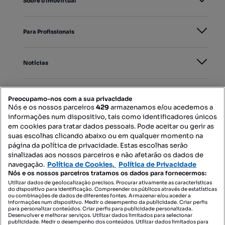
Sobre o Imovirtual
Para Profissionais
Notícias
PORTAIS
Preocupamo-nos com a sua privacidade
Nós e os nossos parceiros
429
armazenamos e/ou acedemos a
informações num dispositivo, tais como identificadores únicos
Mapa do Site
em cookies para tratar dados pessoais. Pode aceitar ou gerir as
suas escolhas clicando abaixo ou em qualquer momento na
página da política de privacidade. Estas escolhas serão
sinalizadas aos nossos parceiros e não afetarão os dados de
Contacte-nos
navegação.
Política de Cookies,
Política de Privacidade
Nós e os nossos parceiros tratamos os dados para fornecermos:
Utilizar dados de geolocalização precisos. Procurar ativamente as características
do dispositivo para identificação. Compreender os públicos através de estatísticas
SIGA-NOS:
ou combinações de dados de diferentes fontes. Armazenar e/ou aceder a
informações num dispositivo. Medir o desempenho da publicidade. Criar perfis
para personalizar conteúdos. Criar perfis para publicidade personalizada.
Desenvolver e melhorar serviços. Utilizar dados limitados para selecionar
publicidade. Medir o desempenho dos conteúdos. Utilizar dados limitados para