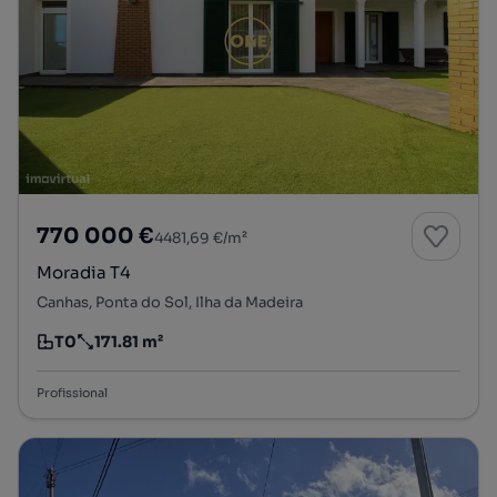
770 000 €
4481,69 €/m²
Moradia T4
Canhas, Ponta do Sol, Ilha da Madeira
T0
171.81 m²
Tipologia
Preço por metro quadrado
Profissional