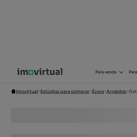
Para venda
Para
Imovirtual
Estúdios para comprar
Évora
Arraiolos
Gaf