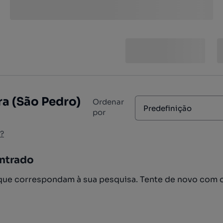
a (São Pedro)
Ordenar
Predefinição
por
?
ntrado
ue correspondam à sua pesquisa. Tente de novo com 