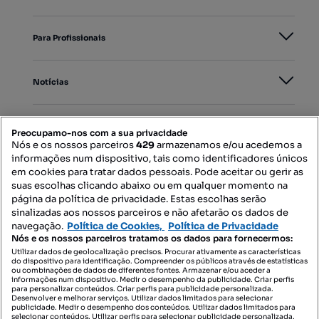
Para Profissionais
Notícias
PORTAIS
Preocupamo-nos com a sua privacidade
Nós e os nossos parceiros
429
armazenamos e/ou acedemos a
informações num dispositivo, tais como identificadores únicos
Mapa do Site
em cookies para tratar dados pessoais. Pode aceitar ou gerir as
suas escolhas clicando abaixo ou em qualquer momento na
página da política de privacidade. Estas escolhas serão
sinalizadas aos nossos parceiros e não afetarão os dados de
Contacte-nos
navegação.
Política de Cookies,
Política de Privacidade
Nós e os nossos parceiros tratamos os dados para fornecermos:
Utilizar dados de geolocalização precisos. Procurar ativamente as características
do dispositivo para identificação. Compreender os públicos através de estatísticas
SIGA-NOS:
ou combinações de dados de diferentes fontes. Armazenar e/ou aceder a
informações num dispositivo. Medir o desempenho da publicidade. Criar perfis
para personalizar conteúdos. Criar perfis para publicidade personalizada.
Desenvolver e melhorar serviços. Utilizar dados limitados para selecionar
publicidade. Medir o desempenho dos conteúdos. Utilizar dados limitados para
selecionar conteúdos. Utilizar perfis para selecionar publicidade personalizada.