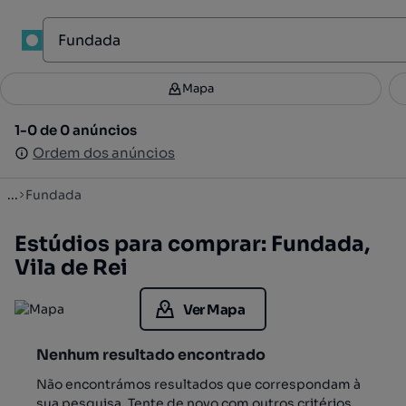
1
Mapa
Mapa
Filtros
Guardar pesquisa
2
1-0 de 0 anúncios
1-0 de 0 anúncios
Ordenar
Ordem dos anúncios
Ordem dos anúncios
...
Fundada
Estúdios para comprar: Fundada,
Vila de Rei
Ver Mapa
Nenhum resultado encontrado
Não encontrámos resultados que correspondam à
sua pesquisa. Tente de novo com outros critérios