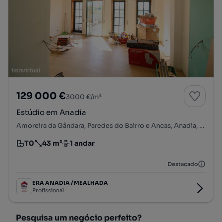
129 000 €
3000 €/m²
Estúdio em Anadia
Amoreira da Gândara, Paredes do Bairro e Ancas, Anadia, Aveiro
T0
43 m²
1 andar
Tipologia
Preço por metro quadrado
Andar
Destacado
ERA ANADIA / MEALHADA
Profissional
Pesquisa um negócio perfeito?