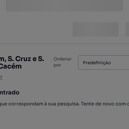
 S. Cruz e S.
Ordenar
Predefinição
 Cacém
por
?
ntrado
ue correspondam à sua pesquisa. Tente de novo com 