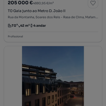
205 000 €
4880,95 €/m²
T0 Gaia junto ao Metro D. João II
Rua da Montanha, Soares dos Reis - Rasa de Cima, Mafamude e Vilar do Paraíso, Vila Nova de Gaia, Porto
T0
42 m²
4 andar
Tipologia
Preço por metro quadrado
Andar
Profissional