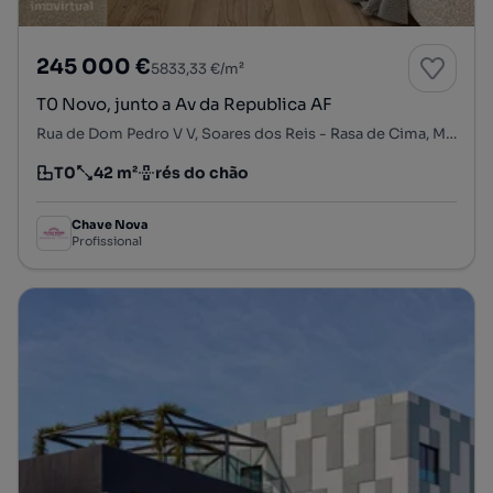
245 000 €
5833,33 €/m²
T0 Novo, junto a Av da Republica AF
Rua de Dom Pedro V V, Soares dos Reis - Rasa de Cima, Mafamude e Vilar do Paraíso, Vila Nova de Gaia, Porto
T0
42 m²
rés do chão
Tipologia
Preço por metro quadrado
Andar
Chave Nova
Profissional