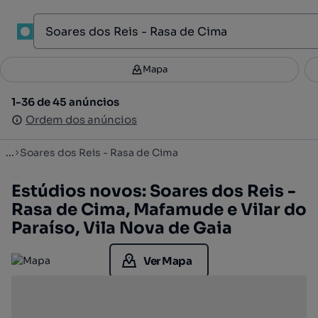
1
Mapa
Mapa
Filtros
Guardar pesquisa
3
1-36 de 45 anúncios
1-36 de 45 anúncios
Ordenar
Ordem dos anúncios
Ordem dos anúncios
...
Soares dos Reis - Rasa de Cima
Estúdios novos: Soares dos Reis -
Rasa de Cima, Mafamude e Vilar do
Paraíso, Vila Nova de Gaia
Ver Mapa