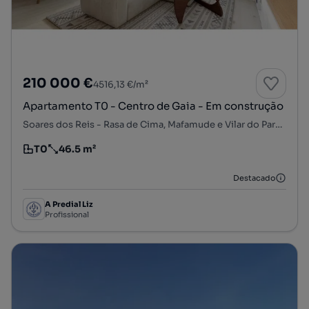
210 000 €
4516,13 €/m²
Apartamento T0 - Centro de Gaia - Em construção
Soares dos Reis - Rasa de Cima, Mafamude e Vilar do Paraíso, Vila Nova de Gaia, Porto
T0
46.5 m²
Tipologia
Preço por metro quadrado
Destacado
A Predial Liz
Profissional