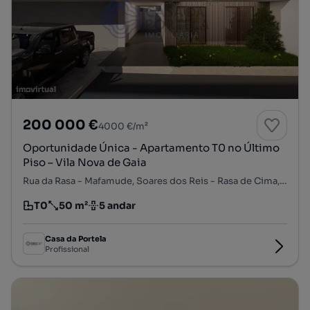
200 000 €
4000 €/m²
Oportunidade Única - Apartamento T0 no Último
Piso – Vila Nova de Gaia
Rua da Rasa - Mafamude, Soares dos Reis - Rasa de Cima, Mafamude e Vilar do Paraíso, Vila Nova de Gaia, Porto
T0
50 m²
5 andar
Tipologia
Preço por metro quadrado
Andar
Casa da Portela
Profissional