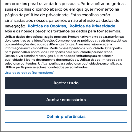
em cookies para tratar dados pessoais. Pode aceitar ou gerir as
T0
64.18 m²
8 andar
suas escolhas clicando abaixo ou em qualquer momento na
Tipologia
Preço por metro quadrado
Andar
página da política de privacidade. Estas escolhas serão
sinalizadas aos nossos parceiros e não afetarão os dados de
Condelix
navegação.
Política de Cookies,
Política de Privacidade
Profissional
Nós e os nossos parceiros tratamos os dados para fornecermos:
Utilizar dados de geolocalização precisos. Procurar ativamente as características
do dispositivo para identificação. Compreender os públicos através de estatísticas
ou combinações de dados de diferentes fontes. Armazenar e/ou aceder a
informações num dispositivo. Medir o desempenho da publicidade. Criar perfis
para personalizar conteúdos. Criar perfis para publicidade personalizada.
Desenvolver e melhorar serviços. Utilizar dados limitados para selecionar
publicidade. Medir o desempenho dos conteúdos. Utilizar dados limitados para
selecionar conteúdos. Utilizar perfis para selecionar publicidade personalizada.
Utilizar perfis para selecionar conteúdos personalizados.
Lista de parceiros (fornecedores)
Aceitar tudo
Aceitar necessários
Definir preferências
240 000 €
5581,40 €/m²
PS - Apartamento T0 na rua do agueiro em