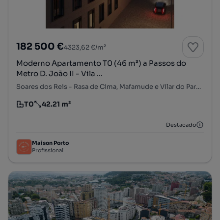
182 500 €
4323,62 €/m²
Moderno Apartamento T0 (46 m²) a Passos do
Metro D. João II - Vila ...
Soares dos Reis - Rasa de Cima, Mafamude e Vilar do Paraíso, Vila Nova de Gaia, Porto
T0
42.21 m²
Tipologia
Preço por metro quadrado
Destacado
Maison Porto
Profissional