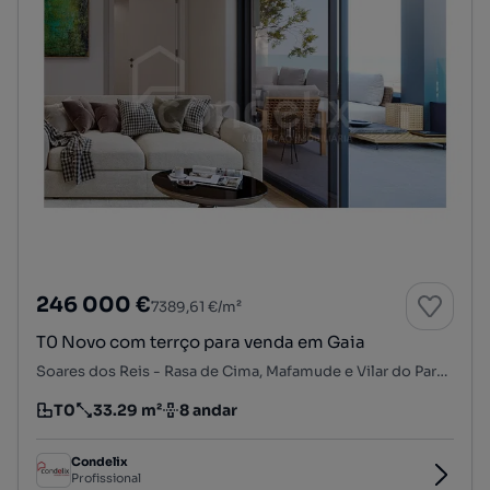
246 000 €
7389,61 €/m²
T0 Novo com terrço para venda em Gaia
Soares dos Reis - Rasa de Cima, Mafamude e Vilar do Paraíso, Vila Nova de Gaia, Porto
T0
33.29 m²
8 andar
Tipologia
Preço por metro quadrado
Andar
Condelix
Profissional