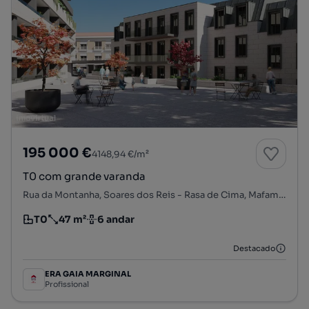
195 000 €
4148,94 €/m²
T0 com grande varanda
Rua da Montanha, Soares dos Reis - Rasa de Cima, Mafamude e Vilar do Paraíso, Vila Nova de Gaia, Porto
T0
47 m²
6 andar
Tipologia
Preço por metro quadrado
Andar
Destacado
ERA GAIA MARGINAL
Profissional