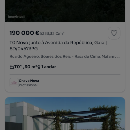
190 000 €
6333,33 €/m²
T0 Novo junto à Avenida da República, Gaia |
SD/04573PG
Rua do Agueiro, Soares dos Reis - Rasa de Cima, Mafamude e Vilar do Paraíso, Vila Nova de Gaia, Porto
T0
30 m²
1 andar
Tipologia
Preço por metro quadrado
Andar
Chave Nova
Profissional