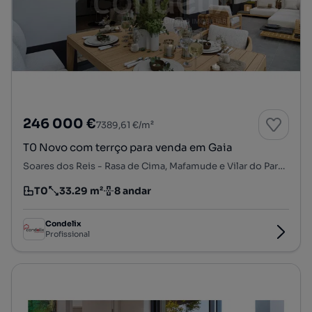
246 000 €
7389,61 €/m²
T0 Novo com terrço para venda em Gaia
Soares dos Reis - Rasa de Cima, Mafamude e Vilar do Paraíso, Vila Nova de Gaia, Porto
T0
33.29 m²
8 andar
Tipologia
Preço por metro quadrado
Andar
Condelix
Profissional