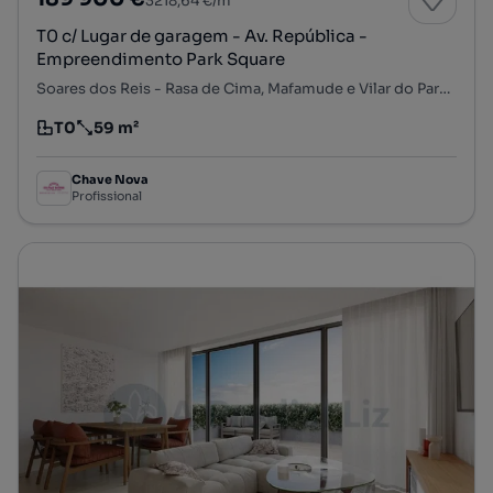
3218,64 €/m²
T0 c/ Lugar de garagem - Av. República -
Empreendimento Park Square
Soares dos Reis - Rasa de Cima, Mafamude e Vilar do Paraíso, Vila Nova de Gaia, Porto
T0
59 m²
Tipologia
Preço por metro quadrado
Chave Nova
Profissional