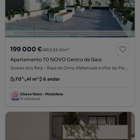
199 000 €
4853,66 €/m²
Apartamento T0 NOVO Centro de Gaia
Soares dos Reis - Rasa de Cima, Mafamude e Vilar do Paraíso, Vila Nova de Gaia, Porto
T0
41 m²
6 andar
Tipologia
Preço por metro quadrado
Andar
Chave Nova - Madalena
Profissional