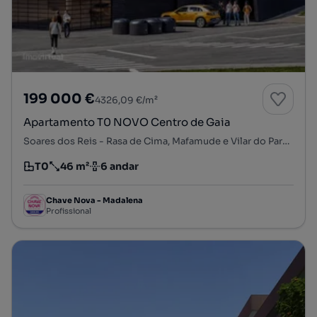
199 000 €
4326,09 €/m²
Apartamento T0 NOVO Centro de Gaia
Soares dos Reis - Rasa de Cima, Mafamude e Vilar do Paraíso, Vila Nova de Gaia, Porto
T0
46 m²
6 andar
Tipologia
Preço por metro quadrado
Andar
Chave Nova - Madalena
Profissional