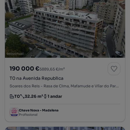
190 000 €
5889,65 €/m²
T0 na Avenida Republica
Soares dos Reis - Rasa de Cima, Mafamude e Vilar do Paraíso, Vila Nova de Gaia, Porto
T0
32.26 m²
1 andar
Tipologia
Preço por metro quadrado
Andar
Chave Nova - Madalena
Profissional