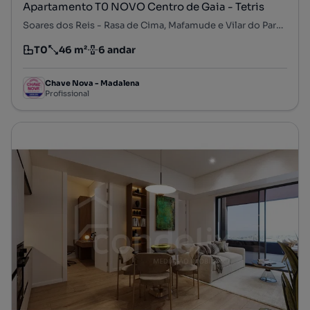
Apartamento T0 NOVO Centro de Gaia - Tetris
Soares dos Reis - Rasa de Cima, Mafamude e Vilar do Paraíso, Vila Nova de Gaia, Porto
T0
46 m²
6 andar
Tipologia
Preço por metro quadrado
Andar
Chave Nova - Madalena
Profissional