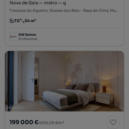
Nova de Gaia — metro — g
Travessa do Agueiro, Soares dos Reis - Rasa de Cima, Mafamude e Vilar do Paraíso, Vila Nova de Gaia, Porto
T0
34 m²
Tipologia
Preço por metro quadrado
KW Somos
Profissional
199 000 €
4326,09 €/m²