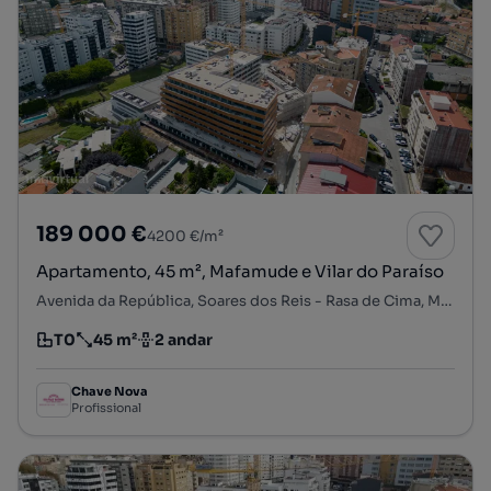
189 000 €
4200 €/m²
Apartamento, 45 m², Mafamude e Vilar do Paraíso
Avenida da República, Soares dos Reis - Rasa de Cima, Mafamude e Vilar do Paraíso, Vila Nova de Gaia, Porto
T0
45 m²
2 andar
Tipologia
Preço por metro quadrado
Andar
Chave Nova
Profissional