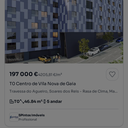
197 000 €
4205,81 €/m²
T0 Centro de Vila Nova de Gaia
Travessa do Agueiro, Soares dos Reis - Rasa de Cima, Mafamude e Vilar do Paraíso, Vila Nova de Gaia, Porto
T0
46.84 m²
5 andar
Tipologia
Preço por metro quadrado
Andar
SPintos Imóveis
Profissional