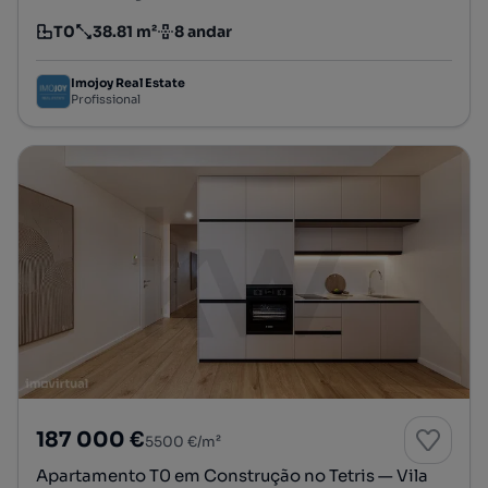
T0
38.81 m²
8 andar
Tipologia
Preço por metro quadrado
Andar
Imojoy Real Estate
Profissional
187 000 €
5500 €/m²
Apartamento T0 em Construção no Tetris — Vila