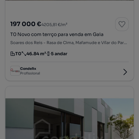
197 000 €
4205,81 €/m²
T0 Novo com terrço para venda em Gaia
Soares dos Reis - Rasa de Cima, Mafamude e Vilar do Paraíso, Vila Nova de Gaia, Porto
T0
46.84 m²
5 andar
Tipologia
Preço por metro quadrado
Andar
Condelix
Profissional