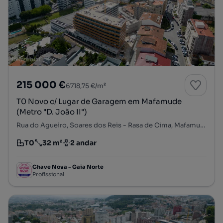
215 000 €
6718,75 €/m²
T0 Novo c/ Lugar de Garagem em Mafamude
(Metro "D. João II")
Rua do Agueiro, Soares dos Reis - Rasa de Cima, Mafamude e Vilar do Paraíso, Vila Nova de Gaia, Porto
T0
32 m²
2 andar
Tipologia
Preço por metro quadrado
Andar
Chave Nova - Gaia Norte
Profissional