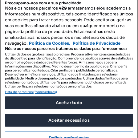
PORTAIS
Preocupamo-nos com a sua privacidade
Nós e os nossos parceiros
429
armazenamos e/ou acedemos a
informações num dispositivo, tais como identificadores únicos
Mapa do Site
em cookies para tratar dados pessoais. Pode aceitar ou gerir as
suas escolhas clicando abaixo ou em qualquer momento na
página da política de privacidade. Estas escolhas serão
sinalizadas aos nossos parceiros e não afetarão os dados de
Contacte-nos
navegação.
Política de Cookies,
Política de Privacidade
Nós e os nossos parceiros tratamos os dados para fornecermos:
Utilizar dados de geolocalização precisos. Procurar ativamente as características
do dispositivo para identificação. Compreender os públicos através de estatísticas
SIGA-NOS:
ou combinações de dados de diferentes fontes. Armazenar e/ou aceder a
informações num dispositivo. Medir o desempenho da publicidade. Criar perfis
para personalizar conteúdos. Criar perfis para publicidade personalizada.
Desenvolver e melhorar serviços. Utilizar dados limitados para selecionar
publicidade. Medir o desempenho dos conteúdos. Utilizar dados limitados para
selecionar conteúdos. Utilizar perfis para selecionar publicidade personalizada.
DESCARREGAR NA:
Utilizar perfis para selecionar conteúdos personalizados.
Lista de parceiros (fornecedores)
Aceitar tudo
Aceitar necessários
© 2026 Imovirtual.com, OLX Portugal, S.A.
TERMOS DE UTILIZAÇÃO
Definir preferências
POLÍTICA DE PRIVACIDADE