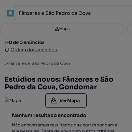
1
Mapa
Mapa
Filtros
Guardar pesquisa
3
1-0 de 0 anúncios
1-0 de 0 anúncios
Ordenar
Ordem dos anúncios
Ordem dos anúncios
...
Fânzeres e São Pedro da Cova
Estúdios novos: Fânzeres e São
Pedro da Cova, Gondomar
Ver Mapa
Nenhum resultado encontrado
Não encontrámos resultados que correspondam à
sua pesquisa. Tente de novo com outros critérios