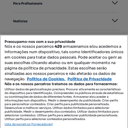
Para Profissionais
Notícias
PORTAIS
Preocupamo-nos com a sua privacidade
Nós e os nossos parceiros
429
armazenamos e/ou acedemos a
informações num dispositivo, tais como identificadores únicos
Mapa do Site
em cookies para tratar dados pessoais. Pode aceitar ou gerir as
suas escolhas clicando abaixo ou em qualquer momento na
página da política de privacidade. Estas escolhas serão
sinalizadas aos nossos parceiros e não afetarão os dados de
Contacte-nos
navegação.
Política de Cookies,
Política de Privacidade
Nós e os nossos parceiros tratamos os dados para fornecermos:
Utilizar dados de geolocalização precisos. Procurar ativamente as características
do dispositivo para identificação. Compreender os públicos através de estatísticas
SIGA-NOS:
ou combinações de dados de diferentes fontes. Armazenar e/ou aceder a
informações num dispositivo. Medir o desempenho da publicidade. Criar perfis
para personalizar conteúdos. Criar perfis para publicidade personalizada.
Desenvolver e melhorar serviços. Utilizar dados limitados para selecionar
publicidade. Medir o desempenho dos conteúdos. Utilizar dados limitados para
selecionar conteúdos. Utilizar perfis para selecionar publicidade personalizada.
DESCARREGAR NA:
Utilizar perfis para selecionar conteúdos personalizados.
Lista de parceiros (fornecedores)