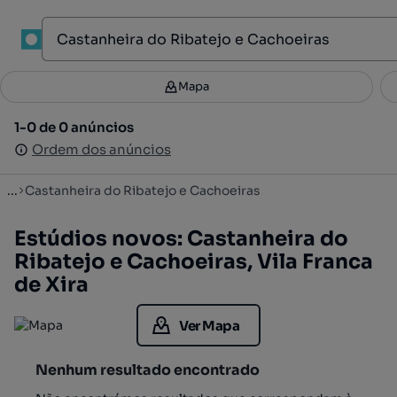
1
Mapa
Mapa
Filtros
Guardar pesquisa
3
1-0 de 0 anúncios
1-0 de 0 anúncios
Ordenar
Ordem dos anúncios
Ordem dos anúncios
...
Castanheira do Ribatejo e Cachoeiras
Estúdios novos: Castanheira do
Ribatejo e Cachoeiras, Vila Franca
de Xira
Ver Mapa
Nenhum resultado encontrado