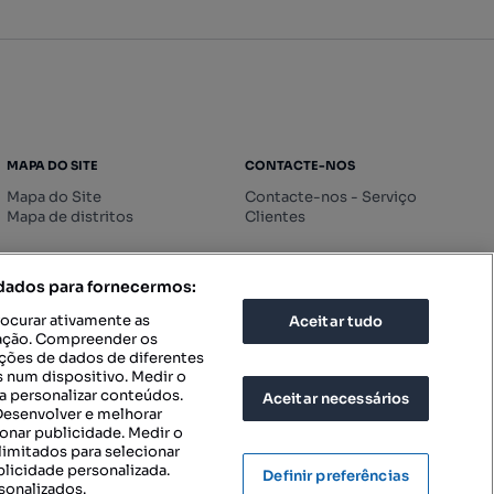
MAPA DO SITE
CONTACTE-NOS
Mapa do Site
Contacte-nos - Serviço
Mapa de distritos
Clientes
 dados para fornecermos:
rocurar ativamente as
Aceitar tudo
icação. Compreender os
ações de dados de diferentes
 num dispositivo. Medir o
a personalizar conteúdos.
Aceitar necessários
 Desenvolver e melhorar
ionar publicidade. Medir o
imitados para selecionar
blicidade personalizada.
Definir preferências
sonalizados.