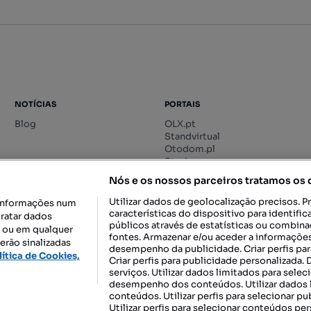
NOTÍCIAS
PORTAIS
Blog
OLX.pt
Standvirtual
Otodom.pl
Storia.ro
Nós e os nossos parceiros tratamos os
Utilizar dados de geolocalização precisos. P
informações num
características do dispositivo para identif
tratar dados
públicos através de estatísticas ou combin
o ou em qualquer
fontes. Armazenar e/ou aceder a informações
erão sinalizadas
desempenho da publicidade. Criar perfis par
DESCARREGAR NA:
lítica de Cookies,
Criar perfis para publicidade personalizada.
serviços. Utilizar dados limitados para selec
desempenho dos conteúdos. Utilizar dados l
conteúdos. Utilizar perfis para selecionar pu
Utilizar perfis para selecionar conteúdos per