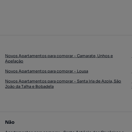
Novos Apartamentos para comprar - Camarate, Unhos e
Apelação
Novos Apartamentos para comprar - Lousa
Novos Apartamentos para comprar - Santa Iria de Azoia, São
João da Talha e Bobadela
Não