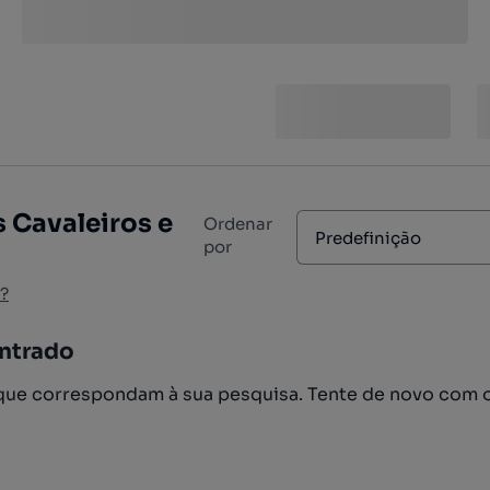
 Cavaleiros e
Ordenar
Predefinição
por
?
ntrado
ue correspondam à sua pesquisa. Tente de novo com 