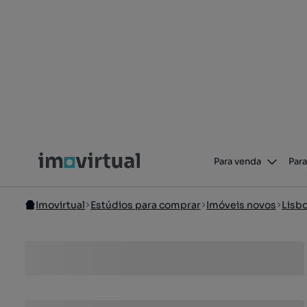
Para venda
Para
Imovirtual
Estúdios para comprar
Imóveis novos
Lisb