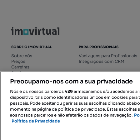
SOBRE O IMOVIRTUAL
PARA PROFISSIONAIS
Sobre nós
Vantagens para Profissionais
Preços
Integrações com CRM
Carreiras
Ajuda
Livro de Reclamações online
Preocupamo-nos com a sua privacidade
Regulamento dos Serviços
Digitais
Nós e os nossos parceiros
429
armazenamos e/ou acedemos a 
dispositivo, tais como identificadores únicos em cookies para 
pessoais. Pode aceitar ou gerir as suas escolhas clicando abaix
momento na página da política de privacidade. Estas escolhas s
SIGA-NOS:
aos nossos parceiros e não afetarão os dados de navegação.
Po
Política de Privacidade