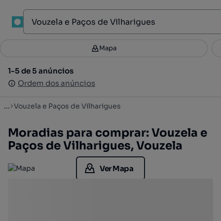
1
Mapa
Mapa
Filtros
Guardar pesquisa
2
1-5 de 5 anúncios
1-5 de 5 anúncios
Ordenar
Ordem dos anúncios
Ordem dos anúncios
...
Vouzela e Paços de Vilharigues
Moradias para comprar: Vouzela e
Paços de Vilharigues, Vouzela
Ver Mapa