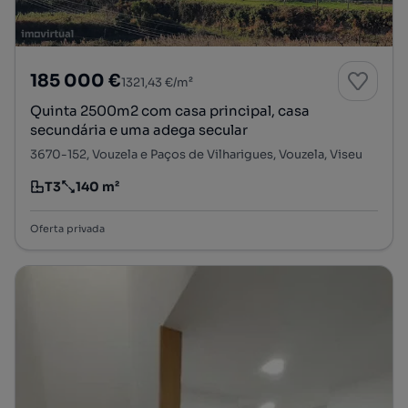
185 000 €
1321,43 €/m²
Quinta 2500m2 com casa principal, casa
secundária e uma adega secular
3670-152, Vouzela e Paços de Vilharigues, Vouzela, Viseu
T3
140 m²
Tipologia
Preço por metro quadrado
Oferta privada