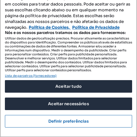
Mapa do Site
em cookies para tratar dados pessoais. Pode aceitar ou gerir as
suas escolhas clicando abaixo ou em qualquer momento na
página da política de privacidade. Estas escolhas serão
sinalizadas aos nossos parceiros e não afetarão os dados de
Contacte-nos
navegação.
Política de Cookies,
Política de Privacidade
Nós e os nossos parceiros tratamos os dados para fornecermos:
Utilizar dados de geolocalização precisos. Procurar ativamente as características
do dispositivo para identificação. Compreender os públicos através de estatísticas
SIGA-NOS:
ou combinações de dados de diferentes fontes. Armazenar e/ou aceder a
informações num dispositivo. Medir o desempenho da publicidade. Criar perfis
para personalizar conteúdos. Criar perfis para publicidade personalizada.
Desenvolver e melhorar serviços. Utilizar dados limitados para selecionar
publicidade. Medir o desempenho dos conteúdos. Utilizar dados limitados para
selecionar conteúdos. Utilizar perfis para selecionar publicidade personalizada.
DESCARREGAR NA:
Utilizar perfis para selecionar conteúdos personalizados.
Lista de parceiros (fornecedores)
Aceitar tudo
Aceitar necessários
© 2026 Imovirtual.com, OLX Portugal, S.A.
TERMOS DE UTILIZAÇÃO
Definir preferências
POLÍTICA DE PRIVACIDADE
CONFIGURAÇÕES DE PRIVACIDADE