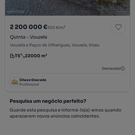
2 200 000 €
100 €/m²
Quinta - Vouzela
Vouzela e Paços de Vilharigues, Vouzela, Viseu
T5
22000 m²
Tipologia
Preço por metro quadrado
Destacado
Chave Dourada
Profissional
Pesquisa um negócio perfeito?
Guarde esta pesquisa e informá-lo(a)-emos quando
aparecerem novos anúncios coincidentes.