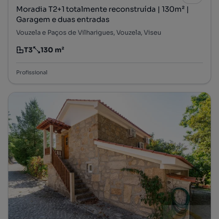
Moradia T2+1 totalmente reconstruída | 130m² |
Garagem e duas entradas
Vouzela e Paços de Vilharigues, Vouzela, Viseu
T3
130 m²
Tipologia
Preço por metro quadrado
Profissional