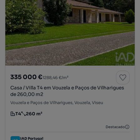
335 000 €
1288,46 €/m²
Casa / Villa T4 em Vouzela e Paços de Vilharigues
de 260,00 m2
Vouzela e Paços de Vilharigues, Vouzela, Viseu
T4
260 m²
Tipologia
Preço por metro quadrado
Destacado
IAD Portugal