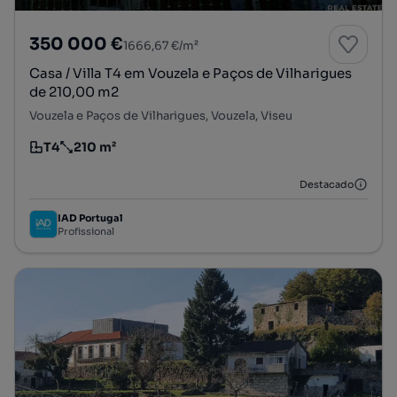
350 000 €
1666,67 €/m²
Casa / Villa T4 em Vouzela e Paços de Vilharigues
de 210,00 m2
Vouzela e Paços de Vilharigues, Vouzela, Viseu
T4
210 m²
Tipologia
Preço por metro quadrado
Destacado
IAD Portugal
Profissional