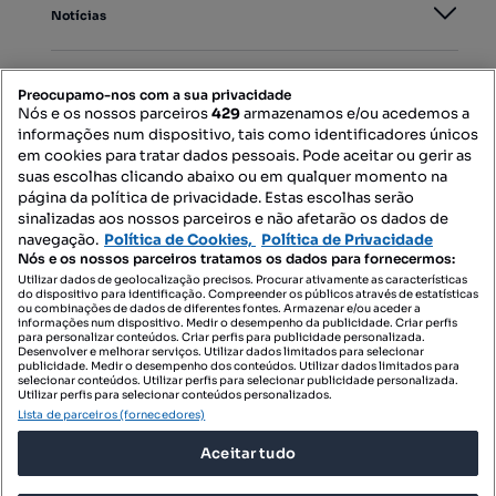
Notícias
PORTAIS
Preocupamo-nos com a sua privacidade
Nós e os nossos parceiros
429
armazenamos e/ou acedemos a
informações num dispositivo, tais como identificadores únicos
Mapa do Site
em cookies para tratar dados pessoais. Pode aceitar ou gerir as
suas escolhas clicando abaixo ou em qualquer momento na
página da política de privacidade. Estas escolhas serão
sinalizadas aos nossos parceiros e não afetarão os dados de
Contacte-nos
navegação.
Política de Cookies,
Política de Privacidade
Nós e os nossos parceiros tratamos os dados para fornecermos:
Utilizar dados de geolocalização precisos. Procurar ativamente as características
do dispositivo para identificação. Compreender os públicos através de estatísticas
SIGA-NOS:
ou combinações de dados de diferentes fontes. Armazenar e/ou aceder a
informações num dispositivo. Medir o desempenho da publicidade. Criar perfis
para personalizar conteúdos. Criar perfis para publicidade personalizada.
Desenvolver e melhorar serviços. Utilizar dados limitados para selecionar
publicidade. Medir o desempenho dos conteúdos. Utilizar dados limitados para
selecionar conteúdos. Utilizar perfis para selecionar publicidade personalizada.
DESCARREGAR NA:
Utilizar perfis para selecionar conteúdos personalizados.
Lista de parceiros (fornecedores)
Aceitar tudo