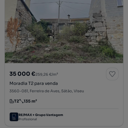
35 000 €
259,26 €/m²
Moradia T2 para venda
3560-081, Ferreira de Aves, Sátão, Viseu
T2
135 m²
Tipologia
Preço por metro quadrado
RE/MAX + Grupo Vantagem
Profissional