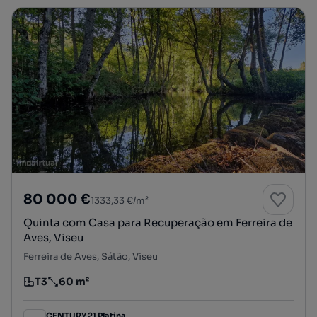
80 000 €
1333,33 €/m²
Quinta com Casa para Recuperação em Ferreira de
Aves, Viseu
Ferreira de Aves, Sátão, Viseu
T3
60 m²
Tipologia
Preço por metro quadrado
CENTURY 21 Platina