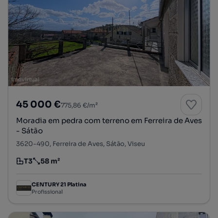
45 000 €
775,86 €/m²
Moradia em pedra com terreno em Ferreira de Aves
- Sátão
3620-490, Ferreira de Aves, Sátão, Viseu
T3
58 m²
Tipologia
Preço por metro quadrado
CENTURY 21 Platina
Profissional