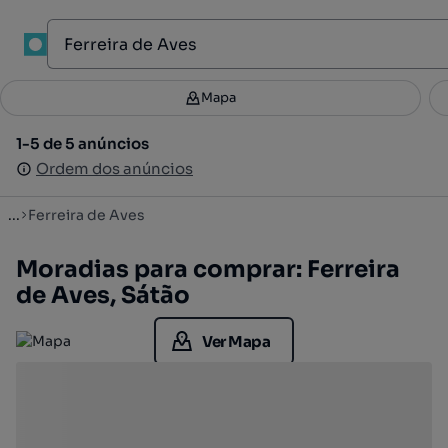
1
Mapa
Mapa
Filtros
Guardar pesquisa
2
1-5 de 5 anúncios
1-5 de 5 anúncios
Ordenar
Ordem dos anúncios
Ordem dos anúncios
...
Ferreira de Aves
Moradias para comprar: Ferreira
de Aves, Sátão
Ver Mapa