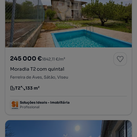
245 000 €
1842,11 €/m²
Moradia T2 com quintal
Ferreira de Aves, Sátão, Viseu
T2
133 m²
Tipologia
Preço por metro quadrado
Soluções Ideais - Imobiliária
Profissional