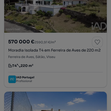
570 000 €
2590,91 €/m²
Moradia isolada T4 em Ferreira de Aves de 220 m2
Ferreira de Aves, Sátão, Viseu
T4
220 m²
Tipologia
Preço por metro quadrado
IAD Portugal
Profissional