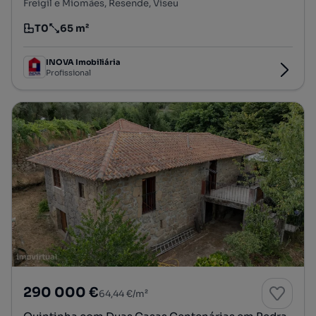
Freigil e Miomães, Resende, Viseu
T0
65 m²
Tipologia
Preço por metro quadrado
INOVA Imobiliária
Profissional
290 000 €
64,44 €/m²