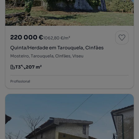
220 000 €
1062,80 €/m²
Quinta/Herdade em Tarouquela, Cinfães
Mosteiro, Tarouquela, Cinfães, Viseu
T3
207 m²
Tipologia
Preço por metro quadrado
Profissional