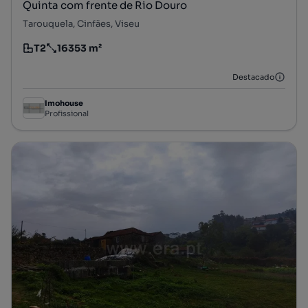
Quinta com frente de Rio Douro
Tarouquela, Cinfães, Viseu
T2
16353 m²
Tipologia
Preço por metro quadrado
Destacado
Imohouse
Profissional