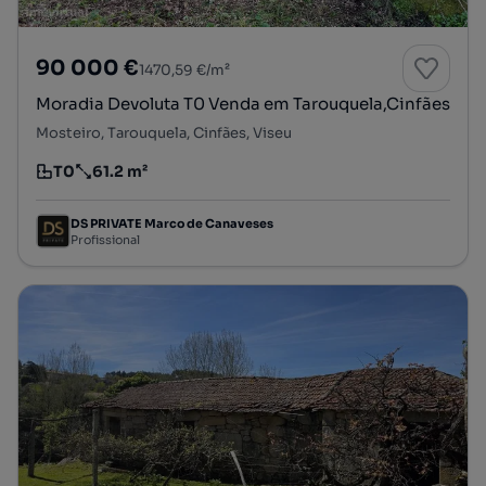
90 000 €
1470,59 €/m²
Moradia Devoluta T0 Venda em Tarouquela,Cinfães
Mosteiro, Tarouquela, Cinfães, Viseu
T0
61.2 m²
Tipologia
Preço por metro quadrado
DS PRIVATE Marco de Canaveses
Profissional