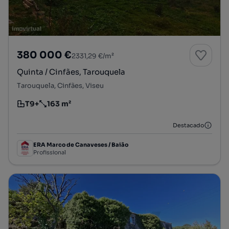
380 000 €
2331,29 €/m²
Quinta / Cinfães, Tarouquela
Tarouquela, Cinfães, Viseu
T9+
163 m²
Tipologia
Preço por metro quadrado
Destacado
ERA Marco de Canaveses / Baião
Profissional