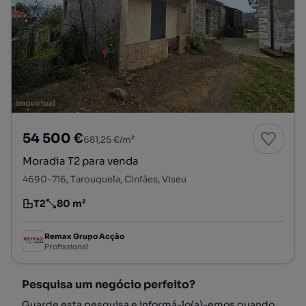
54 500 €
681,25 €/m²
Moradia T2 para venda
4690-716, Tarouquela, Cinfães, Viseu
T2
80 m²
Tipologia
Preço por metro quadrado
Remax Grupo Acção
Profissional
Pesquisa um negócio perfeito?
Guarde esta pesquisa e informá-lo(a)-emos quando