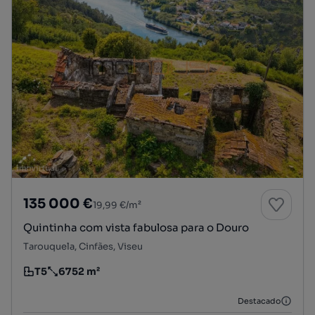
135 000 €
19,99 €/m²
Quintinha com vista fabulosa para o Douro
Tarouquela, Cinfães, Viseu
T5
6752 m²
Tipologia
Preço por metro quadrado
Destacado