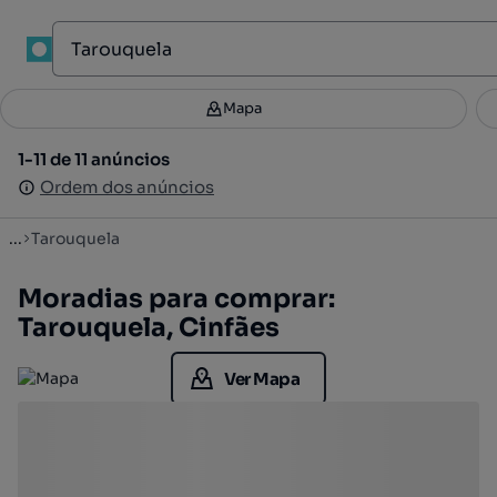
1
Mapa
Mapa
Filtros
Guardar pesquisa
2
1-11 de 11 anúncios
1-11 de 11 anúncios
Ordenar
Ordem dos anúncios
Ordem dos anúncios
...
Tarouquela
Moradias para comprar:
Tarouquela, Cinfães
Ver Mapa