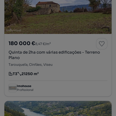
180 000 €
8,47 €/m²
Quinta de 2ha com várias edificações - Terreno
Plano
Tarouquela, Cinfães, Viseu
T3
21250 m²
Tipologia
Preço por metro quadrado
Imohouse
Profissional