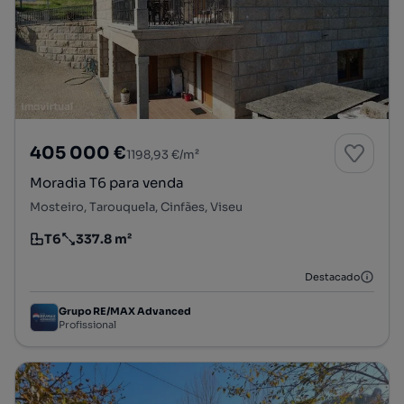
405 000 €
1198,93 €/m²
Moradia T6 para venda
Mosteiro, Tarouquela, Cinfães, Viseu
T6
337.8 m²
Tipologia
Preço por metro quadrado
Destacado
Grupo RE/MAX Advanced
Profissional