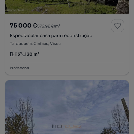
75 000 €
576,92 €/m²
Espectacular casa para reconstrução
Tarouquela, Cinfães, Viseu
T3
130 m²
Tipologia
Preço por metro quadrado
Profissional