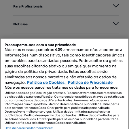
Para Profissionais
Notícias
PORTAIS
Preocupamo-nos com a sua privacidade
Nós e os nossos parceiros
429
armazenamos e/ou acedemos a
informações num dispositivo, tais como identificadores únicos
Mapa do Site
em cookies para tratar dados pessoais. Pode aceitar ou gerir as
suas escolhas clicando abaixo ou em qualquer momento na
página da política de privacidade. Estas escolhas serão
sinalizadas aos nossos parceiros e não afetarão os dados de
Contacte-nos
navegação.
Política de Cookies,
Política de Privacidade
Nós e os nossos parceiros tratamos os dados para fornecermos:
Utilizar dados de geolocalização precisos. Procurar ativamente as características
do dispositivo para identificação. Compreender os públicos através de estatísticas
SIGA-NOS:
ou combinações de dados de diferentes fontes. Armazenar e/ou aceder a
informações num dispositivo. Medir o desempenho da publicidade. Criar perfis
para personalizar conteúdos. Criar perfis para publicidade personalizada.
Desenvolver e melhorar serviços. Utilizar dados limitados para selecionar
publicidade. Medir o desempenho dos conteúdos. Utilizar dados limitados para
selecionar conteúdos. Utilizar perfis para selecionar publicidade personalizada.
DESCARREGAR NA:
Utilizar perfis para selecionar conteúdos personalizados.
Lista de parceiros (fornecedores)