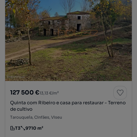
127 500 €
13,13 €/m²
Quinta com Ribeiro e casa para restaurar - Terreno
de cultivo
Tarouquela, Cinfães, Viseu
T3
9710 m²
Tipologia
Preço por metro quadrado