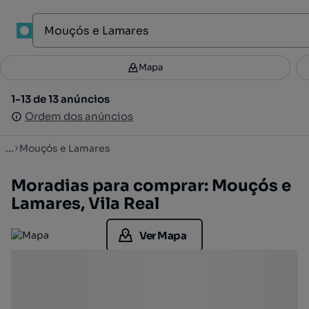
1
Mapa
Mapa
Filtros
Guardar pesquisa
2
1-13 de 13 anúncios
1-13 de 13 anúncios
Ordenar
Ordem dos anúncios
Ordem dos anúncios
...
Mouçós e Lamares
Moradias para comprar: Mouçós e
Lamares, Vila Real
Ver Mapa