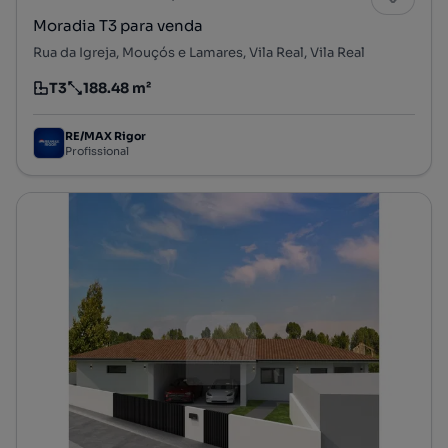
Moradia T3 para venda
Rua da Igreja, Mouçós e Lamares, Vila Real, Vila Real
T3
188.48 m²
Tipologia
Preço por metro quadrado
RE/MAX Rigor
Profissional