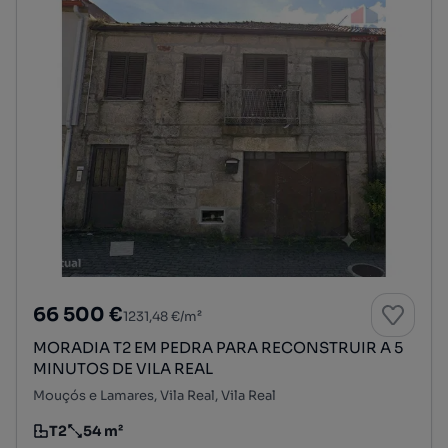
66 500 €
1231,48 €/m²
MORADIA T2 EM PEDRA PARA RECONSTRUIR A 5
MINUTOS DE VILA REAL
Mouçós e Lamares, Vila Real, Vila Real
T2
54 m²
Tipologia
Preço por metro quadrado