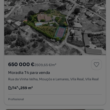
650 000 €
2509,65 €/m²
Moradia T4 para venda
Rua da Vinha Velha, Mouçós e Lamares, Vila Real, Vila Real
T4
259 m²
Tipologia
Preço por metro quadrado
Profissional