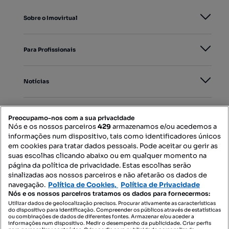
Sobre o Imovirtual
Para Profissionais
Notícias
PORTAIS
Preocupamo-nos com a sua privacidade
Nós e os nossos parceiros
429
armazenamos e/ou acedemos a
informações num dispositivo, tais como identificadores únicos
Mapa do Site
em cookies para tratar dados pessoais. Pode aceitar ou gerir as
suas escolhas clicando abaixo ou em qualquer momento na
página da política de privacidade. Estas escolhas serão
sinalizadas aos nossos parceiros e não afetarão os dados de
Contacte-nos
navegação.
Política de Cookies,
Política de Privacidade
Nós e os nossos parceiros tratamos os dados para fornecermos:
Utilizar dados de geolocalização precisos. Procurar ativamente as características
do dispositivo para identificação. Compreender os públicos através de estatísticas
SIGA-NOS:
ou combinações de dados de diferentes fontes. Armazenar e/ou aceder a
informações num dispositivo. Medir o desempenho da publicidade. Criar perfis