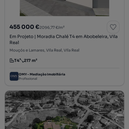
455 000 €
2096,77 €/m²
Em Projeto | Moradia Chalé T4 em Abobeleira, Vila
Real
Mouçós e Lamares, Vila Real, Vila Real
T4
217 m²
Tipologia
Preço por metro quadrado
OMY - Mediação Imobiliária
Profissional