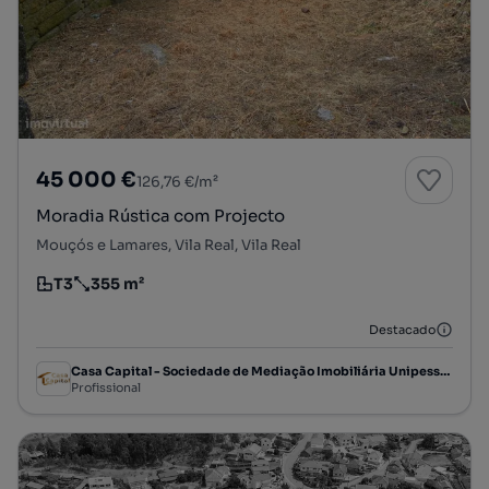
45 000 €
126,76 €/m²
Moradia Rústica com Projecto
Mouçós e Lamares, Vila Real, Vila Real
T3
355 m²
Tipologia
Preço por metro quadrado
Destacado
Casa Capital - Sociedade de Mediação Imobiliária Unipessoal, Lda
Profissional