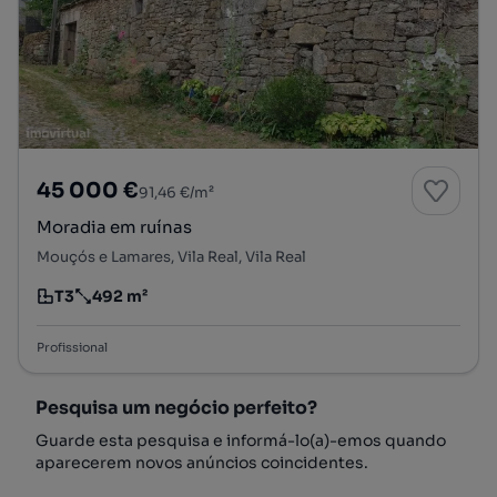
45 000 €
91,46 €/m²
Moradia em ruínas
Mouçós e Lamares, Vila Real, Vila Real
T3
492 m²
Tipologia
Preço por metro quadrado
Profissional
Pesquisa um negócio perfeito?
Guarde esta pesquisa e informá-lo(a)-emos quando
aparecerem novos anúncios coincidentes.