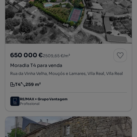
650 000 €
2509,65 €/m²
Moradia T4 para venda
Rua da Vinha Velha, Mouçós e Lamares, Vila Real, Vila Real
T4
259 m²
Tipologia
Preço por metro quadrado
RE/MAX + Grupo Vantagem
Profissional