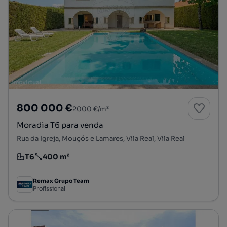
800 000 €
2000 €/m²
Moradia T6 para venda
Rua da Igreja, Mouçós e Lamares, Vila Real, Vila Real
T6
400 m²
Tipologia
Preço por metro quadrado
Remax Grupo Team
Profissional