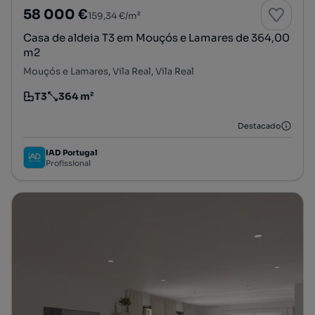
58 000 €
159,34 €/m²
Casa de aldeia T3 em Mouçós e Lamares de 364,00
m2
Mouçós e Lamares, Vila Real, Vila Real
T3
364 m²
Tipologia
Preço por metro quadrado
Destacado
IAD Portugal
Profissional