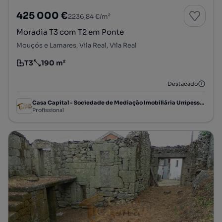
425 000 €
2236,84 €/m²
Moradia T3 com T2 em Ponte
Mouçós e Lamares, Vila Real, Vila Real
T3
190 m²
Tipologia
Preço por metro quadrado
Destacado
Casa Capital - Sociedade de Mediação Imobiliária Unipessoal, Lda
Profissional