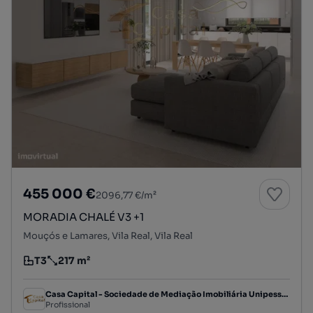
455 000 €
2096,77 €/m²
MORADIA CHALÉ V3 +1
Mouçós e Lamares, Vila Real, Vila Real
T3
217 m²
Tipologia
Preço por metro quadrado
Casa Capital - Sociedade de Mediação Imobiliária Unipessoal, Lda
Profissional