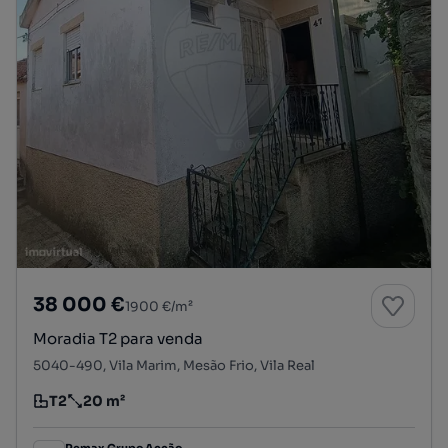
38 000 €
1900 €/m²
Moradia T2 para venda
5040-490, Vila Marim, Mesão Frio, Vila Real
T2
20 m²
Tipologia
Preço por metro quadrado