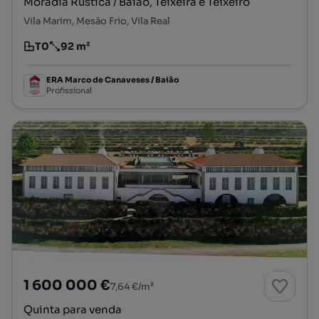
Moradia Rústica / Baião, Teixeira e Teixeiró
Vila Marim, Mesão Frio, Vila Real
T0
92 m²
Tipologia
Preço por metro quadrado
ERA Marco de Canaveses / Baião
Profissional
1 600 000 €
7,64 €/m²
Quinta para venda