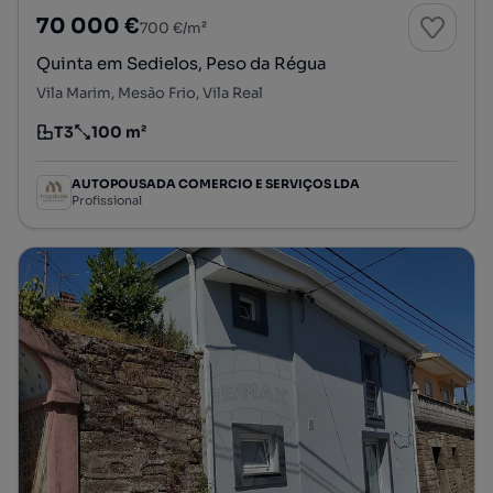
70 000 €
700 €/m²
Quinta em Sedielos, Peso da Régua
Vila Marim, Mesão Frio, Vila Real
T3
100 m²
Tipologia
Preço por metro quadrado
AUTOPOUSADA COMERCIO E SERVIÇOS LDA
Profissional