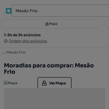
1
Mapa
Mapa
Filtros
Guardar pesquisa
2
1-34 de 34 anúncios
1-34 de 34 anúncios
Ordenar
Ordem dos anúncios
Ordem dos anúncios
...
Mesão Frio
Moradias para comprar: Mesão
Frio
Ver Mapa