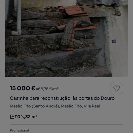
15 000 €
468,75 €/m²
Casinha para reconstrução, às portas do Douro
Mesão Frio (Santo André), Mesão Frio, Vila Real
T0
32 m²
Tipologia
Preço por metro quadrado
Profissional