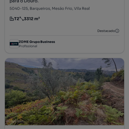
para o Douro.
5040-125, Barqueiros, Mesão Frio, Vila Real
T2
3312 m²
Tipologia
Preço por metro quadrado
Destacado
ZOME Grupo Business
Profissional