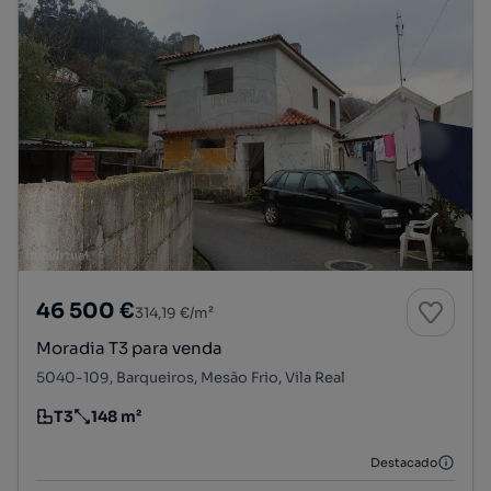
46 500 €
314,19 €/m²
Moradia T3 para venda
5040-109, Barqueiros, Mesão Frio, Vila Real
T3
148 m²
Tipologia
Preço por metro quadrado
Destacado