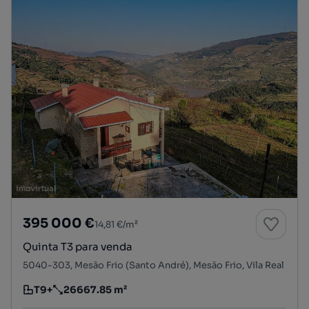
395 000 €
14,81 €/m²
Quinta T3 para venda
5040-303, Mesão Frio (Santo André), Mesão Frio, Vila Real
T9+
26667.85 m²
Tipologia
Preço por metro quadrado