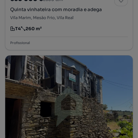
Quinta vinhateira com moradia e adega
Vila Marim, Mesão Frio, Vila Real
T4
260 m²
Tipologia
Preço por metro quadrado
Profissional