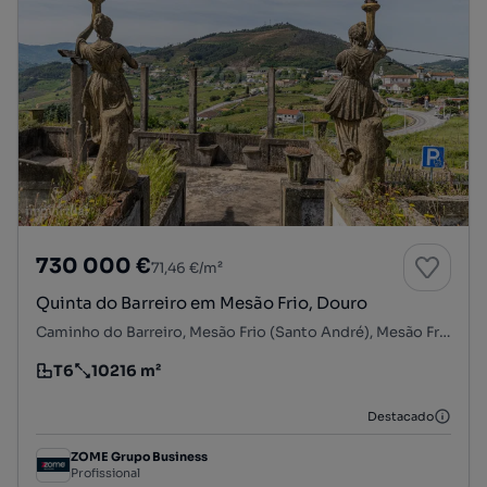
730 000 €
71,46 €/m²
Quinta do Barreiro em Mesão Frio, Douro
Caminho do Barreiro, Mesão Frio (Santo André), Mesão Frio, Vila Real
T6
10216 m²
Tipologia
Preço por metro quadrado
Destacado
ZOME Grupo Business
Profissional