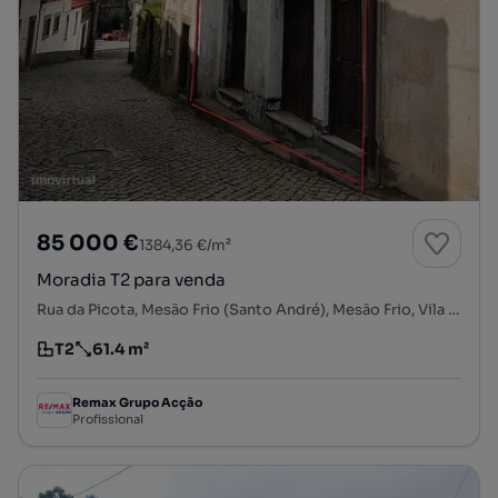
85 000 €
1384,36 €/m²
Moradia T2 para venda
Rua da Picota, Mesão Frio (Santo André), Mesão Frio, Vila Real
T2
61.4 m²
Tipologia
Preço por metro quadrado
Remax Grupo Acção
Profissional