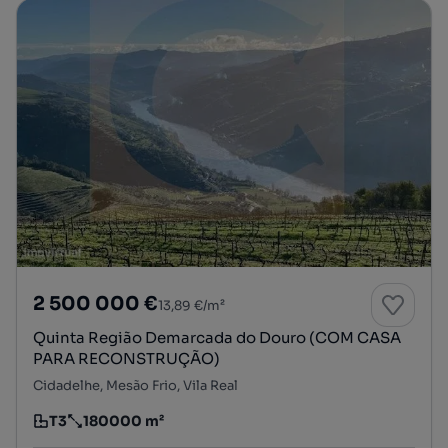
2 500 000 €
13,89 €/m²
Quinta Região Demarcada do Douro (COM CASA
PARA RECONSTRUÇÃO)
Cidadelhe, Mesão Frio, Vila Real
T3
180000 m²
Tipologia
Preço por metro quadrado