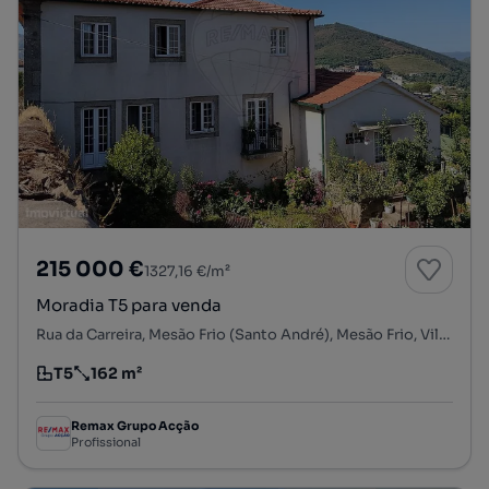
215 000 €
1327,16 €/m²
Moradia T5 para venda
Rua da Carreira, Mesão Frio (Santo André), Mesão Frio, Vila Real
T5
162 m²
Tipologia
Preço por metro quadrado
Remax Grupo Acção
Profissional