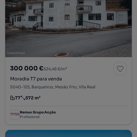
300 000 €
524,48 €/m²
Moradia T7 para venda
5040-125, Barqueiros, Mesão Frio, Vila Real
T7
572 m²
Tipologia
Preço por metro quadrado
Remax Grupo Acção
Profissional