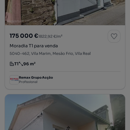
175 000 €
1822,92 €/m²
Moradia T1 para venda
5040-462, Vila Marim, Mesão Frio, Vila Real
T1
96 m²
Tipologia
Preço por metro quadrado
Remax Grupo Acção
Profissional