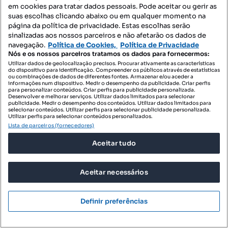
em cookies para tratar dados pessoais. Pode aceitar ou gerir as
suas escolhas clicando abaixo ou em qualquer momento na
página da política de privacidade. Estas escolhas serão
sinalizadas aos nossos parceiros e não afetarão os dados de
navegação.
Política de Cookies,
Política de Privacidade
Nós e os nossos parceiros tratamos os dados para fornecermos:
Utilizar dados de geolocalização precisos. Procurar ativamente as características
do dispositivo para identificação. Compreender os públicos através de estatísticas
ou combinações de dados de diferentes fontes. Armazenar e/ou aceder a
informações num dispositivo. Medir o desempenho da publicidade. Criar perfis
para personalizar conteúdos. Criar perfis para publicidade personalizada.
70 000 €
1666,67 €/m²
Desenvolver e melhorar serviços. Utilizar dados limitados para selecionar
publicidade. Medir o desempenho dos conteúdos. Utilizar dados limitados para
selecionar conteúdos. Utilizar perfis para selecionar publicidade personalizada.
Moradia T1 para venda
Utilizar perfis para selecionar conteúdos personalizados.
Lista de parceiros (fornecedores)
5040-486, Vila Marim, Mesão Frio, Vila Real
Aceitar tudo
T1
42 m²
Tipologia
Preço por metro quadrado
RE/MAX TOP
Aceitar necessários
Profissional
Definir preferências