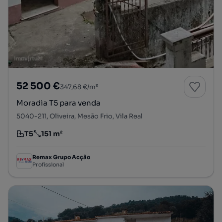
52 500 €
347,68 €/m²
Moradia T5 para venda
5040-211, Oliveira, Mesão Frio, Vila Real
T5
151 m²
Tipologia
Preço por metro quadrado
Remax Grupo Acção
Profissional