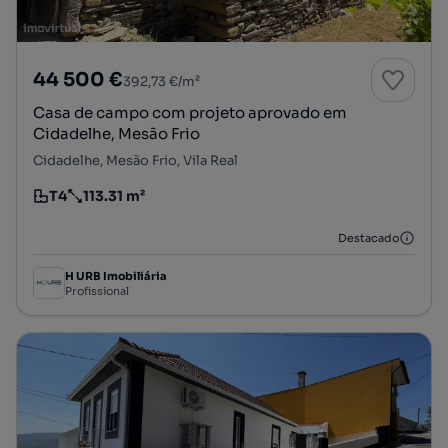
44 500 €
392,73 €/m²
Casa de campo com projeto aprovado em
Cidadelhe, Mesão Frio
Cidadelhe, Mesão Frio, Vila Real
T4
113.31 m²
Tipologia
Preço por metro quadrado
Destacado
H URB Imobiliária
Profissional