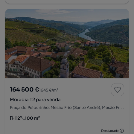
164 500 €
1645 €/m²
Moradia T2 para venda
Praça do Pelourinho, Mesão Frio (Santo André), Mesão Frio, Vila Real
T2
100 m²
Tipologia
Preço por metro quadrado
Destacado