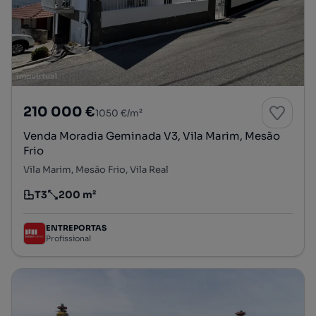
210 000 €
1050 €/m²
Venda Moradia Geminada V3, Vila Marim, Mesão
Frio
Vila Marim, Mesão Frio, Vila Real
T3
200 m²
Tipologia
Preço por metro quadrado
ENTREPORTAS
Profissional