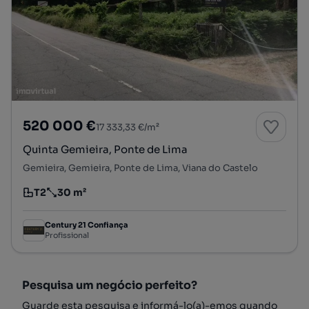
520 000 €
17 333,33 €/m²
Quinta Gemieira, Ponte de Lima
Gemieira, Gemieira, Ponte de Lima, Viana do Castelo
T2
30 m²
Tipologia
Preço por metro quadrado
Century 21 Confiança
Profissional
Pesquisa um negócio perfeito?
Guarde esta pesquisa e informá-lo(a)-emos quando