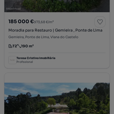
185 000 €
973,68 €/m²
Moradia para Restauro | Gemieira , Ponte de Lima
Gemieira, Ponte de Lima, Viana do Castelo
T2
190 m²
Tipologia
Preço por metro quadrado
Teresa Cristino Imobiliária
Profissional