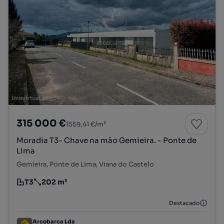
315 000 €
1559,41 €/m²
Moradia T3- Chave na mão Gemieira. - Ponte de
Lima
Gemieira, Ponte de Lima, Viana do Castelo
T3
202 m²
Tipologia
Preço por metro quadrado
Destacado
Arcobarca Lda