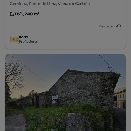
Gemieira, Ponte de Lima, Viana do Castelo
T6
240 m²
Tipologia
Preço por metro quadrado
Destacado
IMO7
Profissional