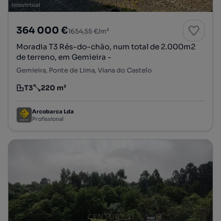
364 000 €
1654,55 €/m²
Moradia T3 Rés-do-chão, num total de 2.000m2
de terreno, em Gemieira -
Gemieira, Ponte de Lima, Viana do Castelo
T3
220 m²
Tipologia
Preço por metro quadrado
Arcobarca Lda
Profissional