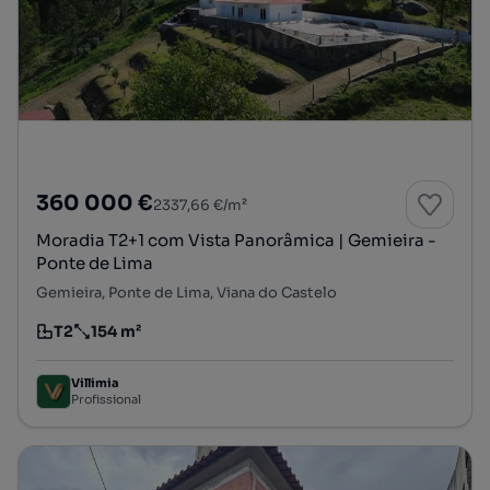
360 000 €
2337,66 €/m²
Moradia T2+1 com Vista Panorâmica | Gemieira -
Ponte de Lima
Gemieira, Ponte de Lima, Viana do Castelo
T2
154 m²
Tipologia
Preço por metro quadrado
Villimia
Profissional