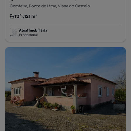
Gemieira, Ponte de Lima, Viana do Castelo
T3
121 m²
Tipologia
Preço por metro quadrado
Atual Imobiliária
Profissional