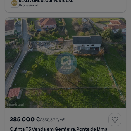
REALTY ONE GROUP PORTUGAL
Profissional
285 000 €
2355,37 €/m²
Quinta T3 Venda em Gemieira,Ponte de Lima