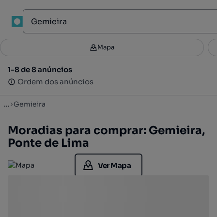
1
Mapa
Mapa
Filtros
Guardar pesquisa
2
1-8 de 8 anúncios
1-8 de 8 anúncios
Ordenar
Ordem dos anúncios
Ordem dos anúncios
...
Gemieira
Moradias para comprar: Gemieira,
Ponte de Lima
Ver Mapa