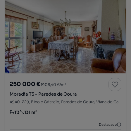
250 000 €
1908,40 €/m²
Moradia T3 - Paredes de Coura
4940-229, Bico e Cristelo, Paredes de Coura, Viana do Castelo
T3
131 m²
Tipologia
Preço por metro quadrado
Destacado