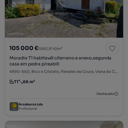
105 000 €
1590,91 €/m²
Moradia T1 habitavél c/terreno e anexo,segunda
casa em pedra p/reabili
4990-660, Bico e Cristelo, Paredes de Coura, Viana do Castelo
T1
66 m²
Tipologia
Preço por metro quadrado
Destacado
Arcobarca Lda
Profissional