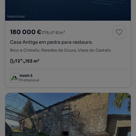
180 000 €
1176,47 €/m²
Casa Antiga em pedra para restauro.
Bico e Cristelo, Paredes de Coura, Viana do Castelo
T2
153 m²
Tipologia
Preço por metro quadrado
Habit 3
Profissional