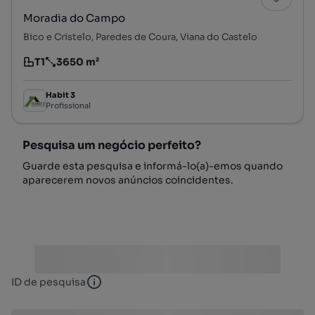
Moradia do Campo
Bico e Cristelo, Paredes de Coura, Viana do Castelo
T1
3650 m²
Tipologia
Preço por metro quadrado
Habit 3
Profissional
Pesquisa um negócio perfeito?
Guarde esta pesquisa e informá-lo(a)-emos quando
aparecerem novos anúncios coincidentes.
ID de pesquisa
ID de pesquisa