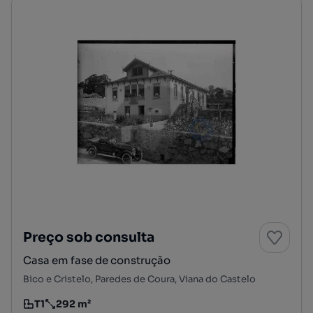
Preço sob consulta
Casa em fase de construção
Bico e Cristelo, Paredes de Coura, Viana do Castelo
T1
292 m²
Tipologia
Preço por metro quadrado