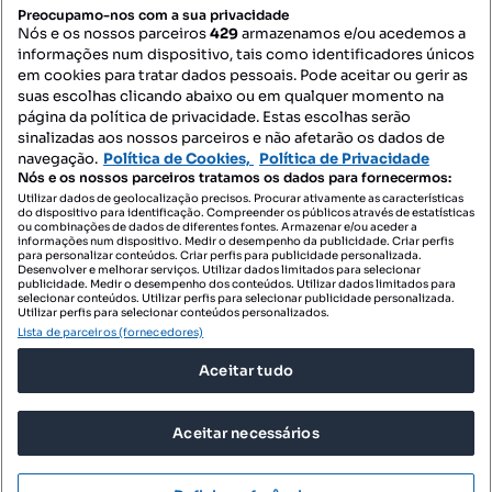
PORTAIS
Preocupamo-nos com a sua privacidade
Nós e os nossos parceiros
429
armazenamos e/ou acedemos a
informações num dispositivo, tais como identificadores únicos
Mapa do Site
em cookies para tratar dados pessoais. Pode aceitar ou gerir as
suas escolhas clicando abaixo ou em qualquer momento na
página da política de privacidade. Estas escolhas serão
sinalizadas aos nossos parceiros e não afetarão os dados de
Contacte-nos
navegação.
Política de Cookies,
Política de Privacidade
Nós e os nossos parceiros tratamos os dados para fornecermos:
Utilizar dados de geolocalização precisos. Procurar ativamente as características
do dispositivo para identificação. Compreender os públicos através de estatísticas
SIGA-NOS:
ou combinações de dados de diferentes fontes. Armazenar e/ou aceder a
informações num dispositivo. Medir o desempenho da publicidade. Criar perfis
para personalizar conteúdos. Criar perfis para publicidade personalizada.
Desenvolver e melhorar serviços. Utilizar dados limitados para selecionar
publicidade. Medir o desempenho dos conteúdos. Utilizar dados limitados para
selecionar conteúdos. Utilizar perfis para selecionar publicidade personalizada.
DESCARREGAR NA:
Utilizar perfis para selecionar conteúdos personalizados.
Lista de parceiros (fornecedores)
Aceitar tudo
Aceitar necessários
© 2026 Imovirtual.com, OLX Portugal, S.A.
TERMOS DE UTILIZAÇÃO