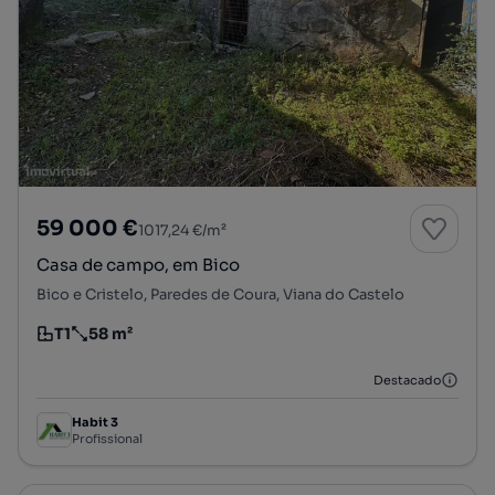
59 000 €
1017,24 €/m²
Casa de campo, em Bico
Bico e Cristelo, Paredes de Coura, Viana do Castelo
T1
58 m²
Tipologia
Preço por metro quadrado
Destacado
Habit 3
Profissional