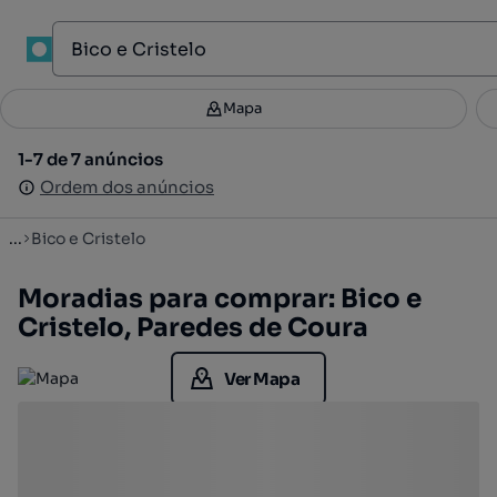
1
Mapa
Mapa
Filtros
Guardar pesquisa
2
1-7 de 7 anúncios
1-7 de 7 anúncios
Ordenar
Ordem dos anúncios
Ordem dos anúncios
...
Bico e Cristelo
Moradias para comprar: Bico e
Cristelo, Paredes de Coura
Ver Mapa