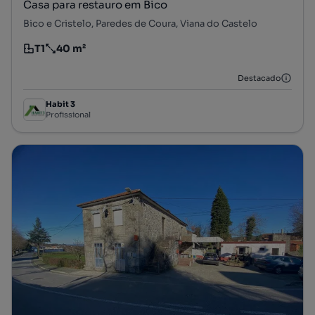
Casa para restauro em Bico
Bico e Cristelo, Paredes de Coura, Viana do Castelo
T1
40 m²
Tipologia
Preço por metro quadrado
Destacado
Habit 3
Profissional