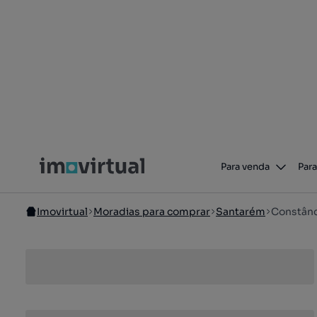
Para venda
Para
Imovirtual
Moradias para comprar
Santarém
Constânc