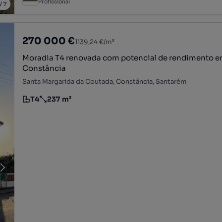
Profissional
/
7
270 000 €
1139,24 €/m²
Moradia T4 renovada com potencial de rendimento em
Constância
Santa Margarida da Coutada, Constância, Santarém
T4
237 m²
Tipologia
Preço por metro quadrado