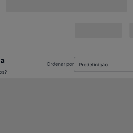
ia
Ordenar por
Predefinição
os?