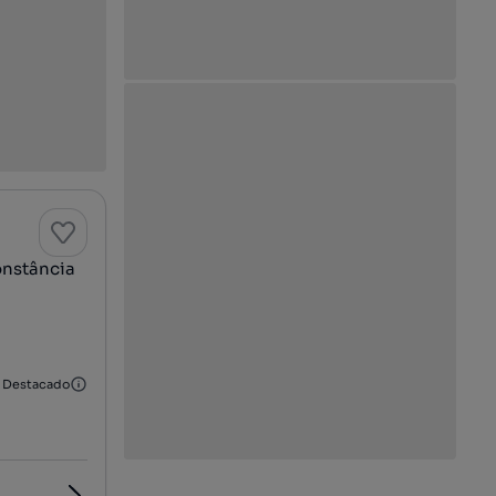
onstância
Destacado