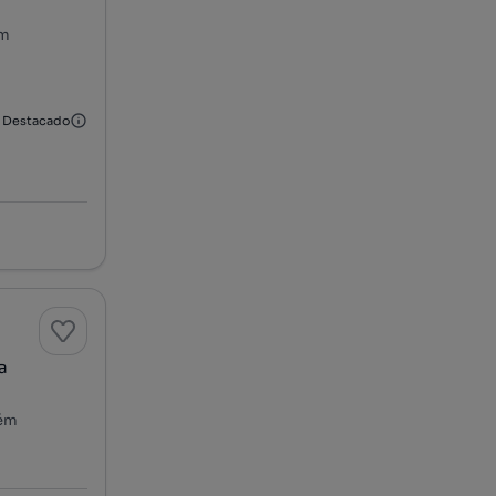
ém
Destacado
a
rém