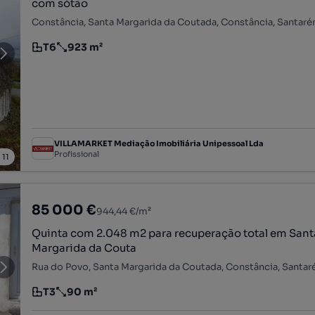
com sótão
Constância, Santa Margarida da Coutada, Constância, Santar
T6
923 m²
Tipologia
Preço por metro quadrado
VILLAMARKET Mediação Imobiliária Unipessoal Lda
Profissional
/
11
85 000 €
944,44 €/m²
Quinta com 2.048 m2 para recuperação total em Sant
Margarida da Couta
Rua do Povo, Santa Margarida da Coutada, Constância, Santa
T3
90 m²
Tipologia
Preço por metro quadrado