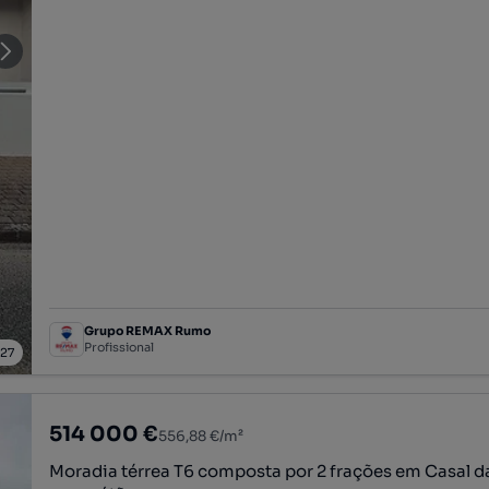
Grupo REMAX Rumo
Profissional
/
27
514 000 €
556,88 €/m²
Moradia térrea T6 composta por 2 frações em Casal da