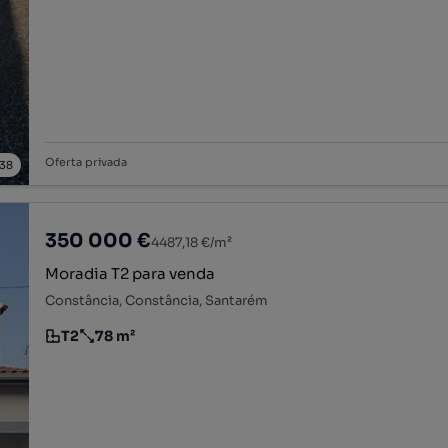
Oferta privada
38
350 000 €
4487,18 €/m²
Moradia T2 para venda
Constância, Constância, Santarém
T2
78 m²
Tipologia
Preço por metro quadrado