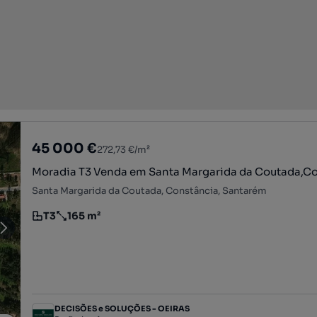
45 000 €
272,73 €/m²
Moradia T3 Venda em Santa Margarida da Coutada,C
Santa Margarida da Coutada, Constância, Santarém
T3
165 m²
Tipologia
Preço por metro quadrado
DECISÕES e SOLUÇÕES - OEIRAS