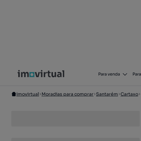
Para venda
Para
Imovirtual
Moradias para comprar
Santarém
Cartaxo