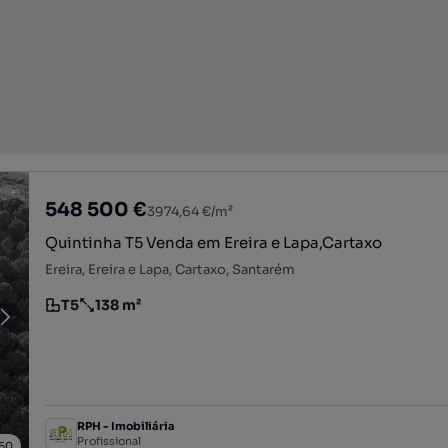
548 500 €
3974,64 €/m²
Quintinha T5 Venda em Ereira e Lapa,Cartaxo
Ereira, Ereira e Lapa, Cartaxo, Santarém
T5
138 m²
Tipologia
Preço por metro quadrado
RPH - Imobiliária
Profissional
60