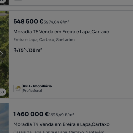
548 500 €
3974,64 €/m²
Moradia T5 Venda em Ereira e Lapa,Cartaxo
Ereira e Lapa, Cartaxo, Santarém
T5
138 m²
Tipologia
Preço por metro quadrado
RPH - Imobiliária
Profissional
60
1 460 000 €
1895,49 €/m²
Moradia T4 Venda em Ereira e Lapa,Cartaxo
Casais da Lapa, Ereira e Lapa, Cartaxo, Santarém