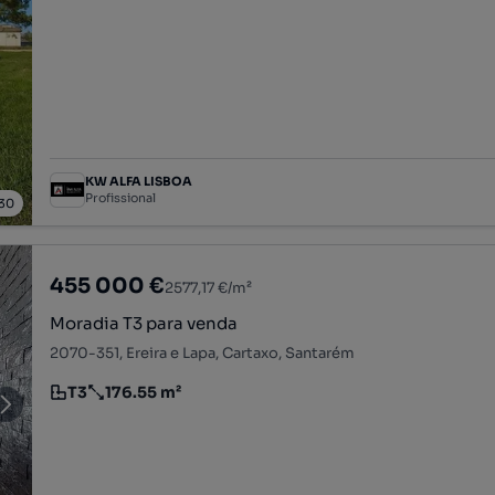
KW ALFA LISBOA
Profissional
30
455 000 €
2577,17 €/m²
Moradia T3 para venda
2070-351, Ereira e Lapa, Cartaxo, Santarém
T3
176.55 m²
Tipologia
Preço por metro quadrado