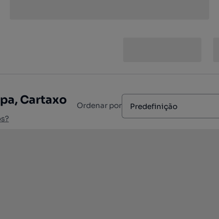
apa, Cartaxo
Ordenar por
Predefinição
os?