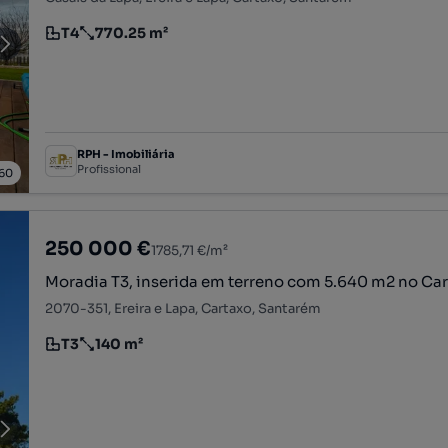
T4
770.25 m²
Tipologia
Preço por metro quadrado
RPH - Imobiliária
Profissional
60
250 000 €
1785,71 €/m²
Moradia T3, inserida em terreno com 5.640 m2 no Ca
2070-351, Ereira e Lapa, Cartaxo, Santarém
T3
140 m²
Tipologia
Preço por metro quadrado