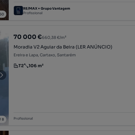
RE/MAX + Grupo Vantagem
Profissional
50
70 000 €
660,38 €/m²
Moradia V2 Aguiar da Beira (LER ANÚNCIO)
Ereira e Lapa, Cartaxo, Santarém
T2
106 m²
Tipologia
Preço por metro quadrado
Profissional
/
8