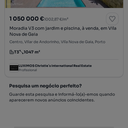
1 050 000 €
1002,87 €/m²
Moradia V3 com jardim e piscina, à venda, em Vila
Nova de Gaia
Centro, Vilar de Andorinho, Vila Nova de Gaia, Porto
T3
1047 m²
Tipologia
Preço por metro quadrado
LUXIMOS Christie´s International Real Estate
Profissional
Pesquisa um negócio perfeito?
Guarde esta pesquisa e informá-lo(a)-emos quando
aparecerem novos anúncios coincidentes.