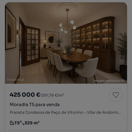
425 000 €
1291,79 €/m²
Moradia T5 para venda
Praceta Condessa de Paço de Vitorino - Vilar de Andorinho, Centro, Vilar de Andorinho, Vila Nova de Gaia, Porto
T5
329 m²
Tipologia
Preço por metro quadrado