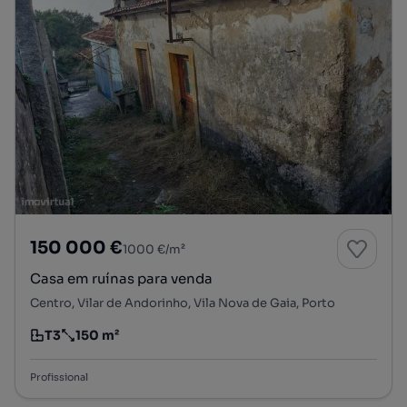
150 000 €
1000 €/m²
Casa em ruínas para venda
Centro, Vilar de Andorinho, Vila Nova de Gaia, Porto
T3
150 m²
Tipologia
Preço por metro quadrado
Profissional