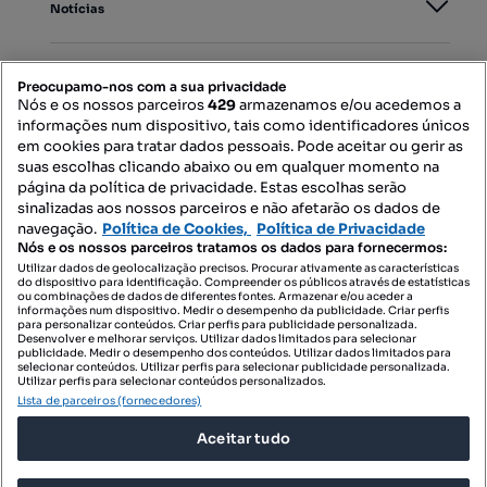
Notícias
PORTAIS
Preocupamo-nos com a sua privacidade
Nós e os nossos parceiros
429
armazenamos e/ou acedemos a
informações num dispositivo, tais como identificadores únicos
Mapa do Site
em cookies para tratar dados pessoais. Pode aceitar ou gerir as
suas escolhas clicando abaixo ou em qualquer momento na
página da política de privacidade. Estas escolhas serão
sinalizadas aos nossos parceiros e não afetarão os dados de
Contacte-nos
navegação.
Política de Cookies,
Política de Privacidade
Nós e os nossos parceiros tratamos os dados para fornecermos:
Utilizar dados de geolocalização precisos. Procurar ativamente as características
do dispositivo para identificação. Compreender os públicos através de estatísticas
SIGA-NOS:
ou combinações de dados de diferentes fontes. Armazenar e/ou aceder a
informações num dispositivo. Medir o desempenho da publicidade. Criar perfis
para personalizar conteúdos. Criar perfis para publicidade personalizada.
Desenvolver e melhorar serviços. Utilizar dados limitados para selecionar
publicidade. Medir o desempenho dos conteúdos. Utilizar dados limitados para
selecionar conteúdos. Utilizar perfis para selecionar publicidade personalizada.
DESCARREGAR NA:
Utilizar perfis para selecionar conteúdos personalizados.
Lista de parceiros (fornecedores)
Aceitar tudo