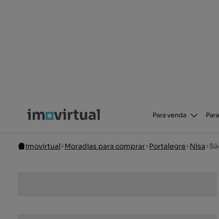
Para venda
Para
Imovirtual
Moradias para comprar
Portalegre
Nisa
Sã