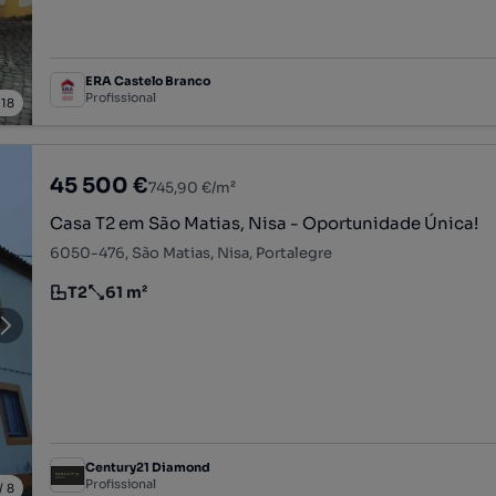
ERA Castelo Branco
Profissional
/
18
45 500 €
745,90 €/m²
Casa T2 em São Matias, Nisa - Oportunidade Única!
6050-476, São Matias, Nisa, Portalegre
T2
61 m²
Tipologia
Preço por metro quadrado
Century21 Diamond
Profissional
/
8