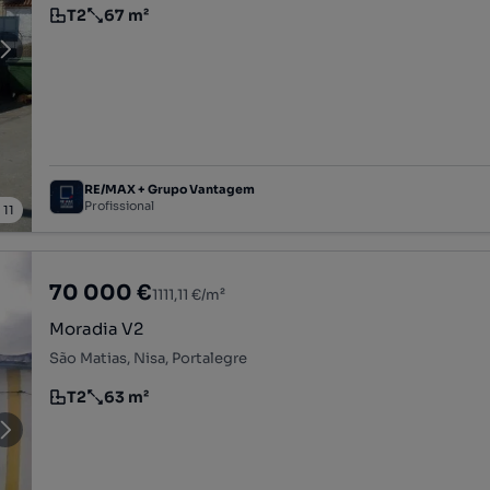
T2
67 m²
Tipologia
Preço por metro quadrado
RE/MAX + Grupo Vantagem
Profissional
/
11
70 000 €
1111,11 €/m²
Moradia V2
São Matias, Nisa, Portalegre
T2
63 m²
Tipologia
Preço por metro quadrado