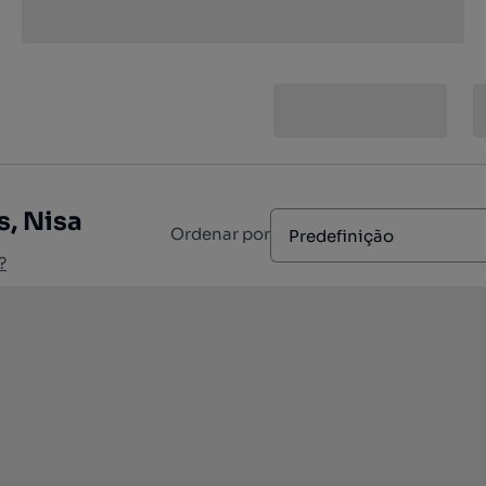
s, Nisa
Ordenar por
Predefinição
?