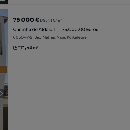
75 000 €
1785,71 €/m²
Casinha de Aldeia T1 - 75.000.00 Euros
6050-472, São Matias, Nisa, Portalegre
T1
42 m²
Tipologia
Preço por metro quadrado