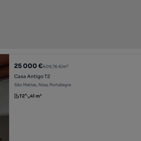
25 000 €
609,76 €/m²
Casa Antigo T2
São Matias, Nisa, Portalegre
T2
41 m²
Tipologia
Preço por metro quadrado