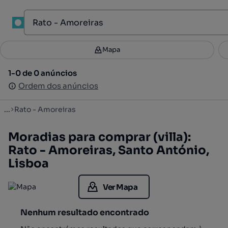
1
Mapa
Mapa
Filtros
Guardar pesquisa
3
1-0 de 0 anúncios
1-0 de 0 anúncios
Ordenar
Ordem dos anúncios
Ordem dos anúncios
...
Rato - Amoreiras
Moradias para comprar (villa):
Rato - Amoreiras, Santo António,
Lisboa
Ver Mapa
Nenhum resultado encontrado