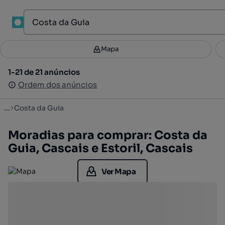
1
Mapa
Mapa
Filtros
Guardar pesquisa
2
1-21 de 21 anúncios
1-21 de 21 anúncios
Ordenar
Ordem dos anúncios
Ordem dos anúncios
...
Costa da Guia
Moradias para comprar: Costa da
Guia, Cascais e Estoril, Cascais
Ver Mapa