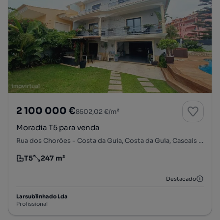
2 100 000 €
8502,02 €/m²
Moradia T5 para venda
Rua dos Chorões - Costa da Guia, Costa da Guia, Cascais e Estoril, Cascais, Lisboa
T5
247 m²
Tipologia
Preço por metro quadrado
Destacado
Larsublinhado Lda
Profissional