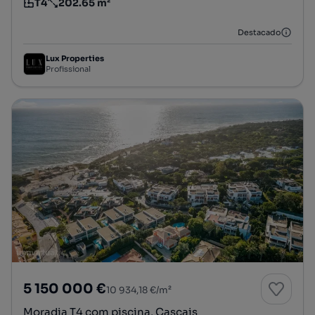
T4
202.65 m²
Tipologia
Preço por metro quadrado
Destacado
Lux Properties
Profissional
5 150 000 €
10 934,18 €/m²
Moradia T4 com piscina, Cascais