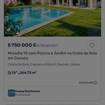
5 750 000 €
15 765,52 €/m²
Moradia T6 com Piscina e Jardim na Costa da Guia
em Cascais
Costa da Guia, Cascais e Estoril, Cascais, Lisboa
T6
364.72 m²
Tipologia
Preço por metro quadrado
Destacado
Imojoy Real Estate
Profissional