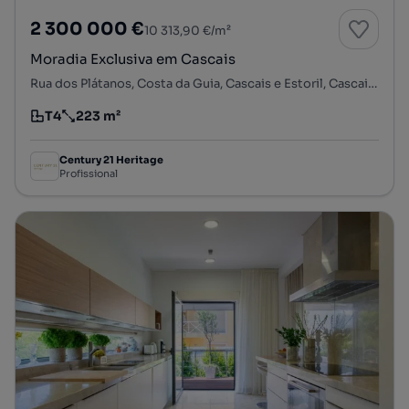
2 300 000 €
10 313,90 €/m²
Moradia Exclusiva em Cascais
Rua dos Plátanos, Costa da Guia, Cascais e Estoril, Cascais, Lisboa
T4
223 m²
Tipologia
Preço por metro quadrado
Century 21 Heritage
Profissional