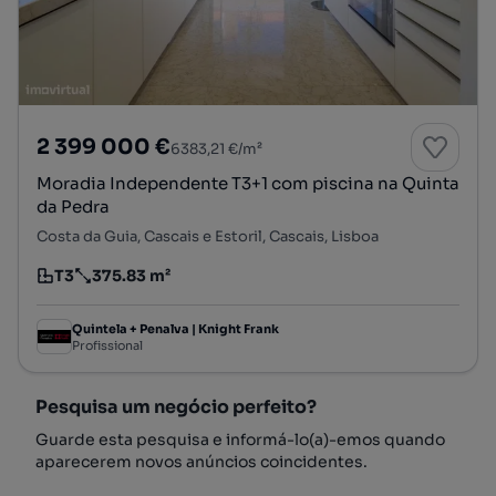
2 399 000 €
6383,21 €/m²
Moradia Independente T3+1 com piscina na Quinta
da Pedra
Costa da Guia, Cascais e Estoril, Cascais, Lisboa
T3
375.83 m²
Tipologia
Preço por metro quadrado
Quintela + Penalva | Knight Frank
Profissional
Pesquisa um negócio perfeito?
Guarde esta pesquisa e informá-lo(a)-emos quando
aparecerem novos anúncios coincidentes.