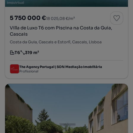
5 750 000 €
18 025,08 €/m²
Villa de Luxo T6 com Piscina na Costa da Guia,
Cascais
Costa da Guia, Cascais e Estoril, Cascais, Lisboa
T6
319 m²
Tipologia
Preço por metro quadrado
The Agency Portugal | SON Mediação Imobiliária
Profissional