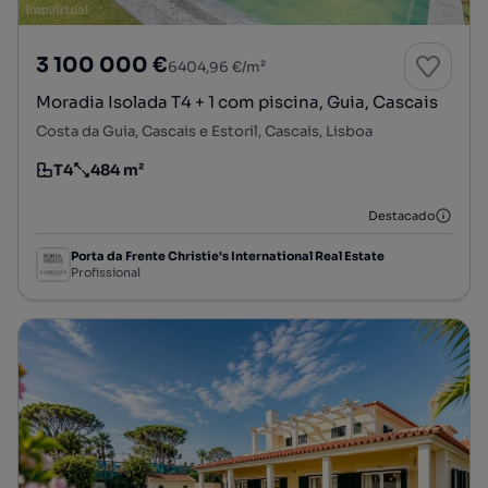
3 100 000 €
6404,96 €/m²
Moradia Isolada T4 + 1 com piscina, Guia, Cascais
Costa da Guia, Cascais e Estoril, Cascais, Lisboa
T4
484 m²
Tipologia
Preço por metro quadrado
Destacado
Porta da Frente Christie's International Real Estate
Profissional