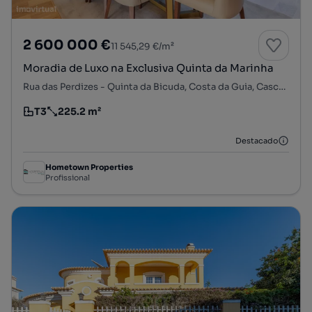
2 600 000 €
11 545,29 €/m²
Moradia de Luxo na Exclusiva Quinta da Marinha
Rua das Perdizes - Quinta da Bicuda, Costa da Guia, Cascais e Estoril, Cascais, Lisboa
T3
225.2 m²
Tipologia
Preço por metro quadrado
Destacado
Hometown Properties
Profissional