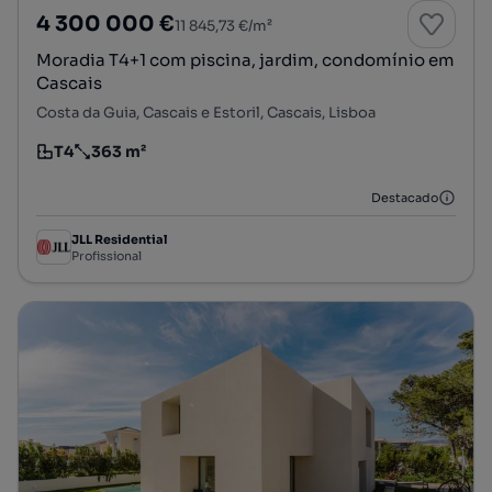
4 300 000 €
11 845,73 €/m²
Moradia T4+1 com piscina, jardim, condomínio em
Cascais
Costa da Guia, Cascais e Estoril, Cascais, Lisboa
T4
363 m²
Tipologia
Preço por metro quadrado
Destacado
JLL Residential
Profissional