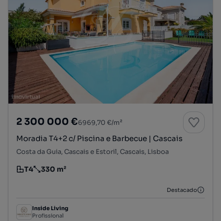
2 300 000 €
6969,70 €/m²
Moradia T4+2 c/ Piscina e Barbecue | Cascais
Costa da Guia, Cascais e Estoril, Cascais, Lisboa
T4
330 m²
Tipologia
Preço por metro quadrado
Destacado
Inside Living
Profissional