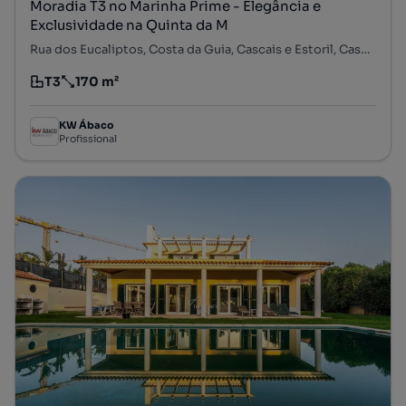
Moradia T3 no Marinha Prime - Elegância e
Exclusividade na Quinta da M
Rua dos Eucaliptos, Costa da Guia, Cascais e Estoril, Cascais, Lisboa
T3
170 m²
Tipologia
Preço por metro quadrado
KW Ábaco
Profissional