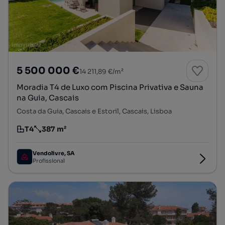
5 500 000 €
14 211,89 €/m²
Moradia T4 de Luxo com Piscina Privativa e Sauna
na Guia, Cascais
Costa da Guia, Cascais e Estoril, Cascais, Lisboa
T4
387 m²
Tipologia
Preço por metro quadrado
Vendolivre, SA
Profissional