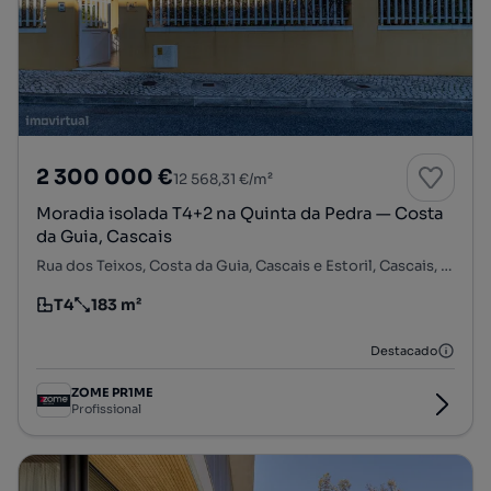
2 300 000 €
12 568,31 €/m²
Moradia isolada T4+2 na Quinta da Pedra — Costa
da Guia, Cascais
Rua dos Teixos, Costa da Guia, Cascais e Estoril, Cascais, Lisboa
T4
183 m²
Tipologia
Preço por metro quadrado
Destacado
ZOME PR1ME
Profissional