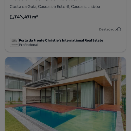
Costa da Guia, Cascais e Estoril, Cascais, Lisboa
T4
471 m²
Tipologia
Preço por metro quadrado
Destacado
Porta da Frente Christie's International Real Estate
Profissional