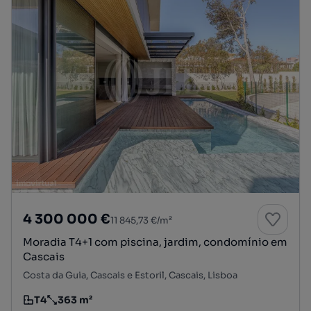
4 300 000 €
11 845,73 €/m²
Moradia T4+1 com piscina, jardim, condomínio em
Cascais
Costa da Guia, Cascais e Estoril, Cascais, Lisboa
T4
363 m²
Tipologia
Preço por metro quadrado