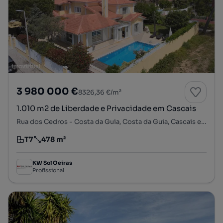
3 980 000 €
8326,36 €/m²
1.010 m2 de Liberdade e Privacidade em Cascais
Rua dos Cedros - Costa da Guia, Costa da Guia, Cascais e Estoril, Cascais, Lisboa
T7
478 m²
Tipologia
Preço por metro quadrado
KW Sol Oeiras
Profissional