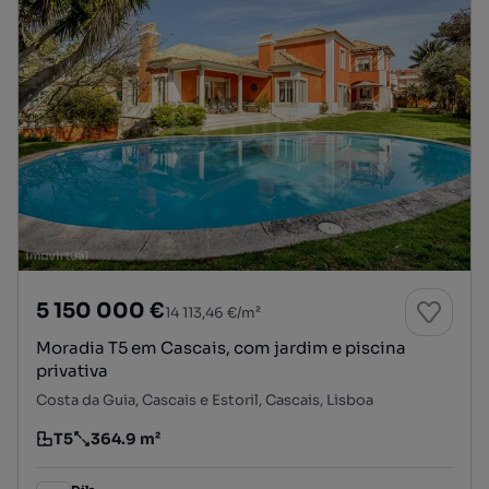
5 150 000 €
14 113,46 €/m²
Moradia T5 em Cascais, com jardim e piscina
privativa
Costa da Guia, Cascais e Estoril, Cascais, Lisboa
T5
364.9 m²
Tipologia
Preço por metro quadrado