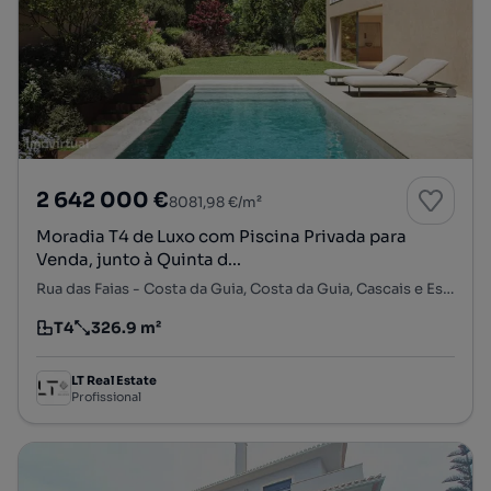
2 642 000 €
8081,98 €/m²
Moradia T4 de Luxo com Piscina Privada para
Venda, junto à Quinta d...
Rua das Faias - Costa da Guia, Costa da Guia, Cascais e Estoril, Cascais, Lisboa
T4
326.9 m²
Tipologia
Preço por metro quadrado
LT Real Estate
Profissional