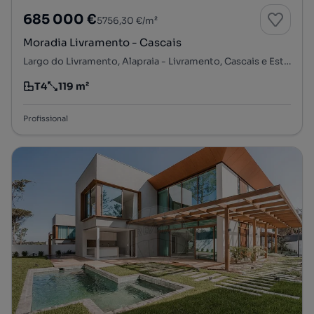
685 000 €
5756,30 €/m²
Moradia Livramento - Cascais
Largo do Livramento, Alapraia - Livramento, Cascais e Estoril, Cascais, Lisboa
T4
119 m²
Tipologia
Preço por metro quadrado
Profissional