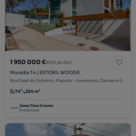
1 950 000 €
8705,36 €/m²
Moradia T4 | ESTORIL WOODS
Rua Casal do Sobreiro, Alapraia - Livramento, Cascais e Estoril, Cascais, Lisboa
T4
224 m²
Tipologia
Preço por metro quadrado
Zome Time Oriente
Profissional