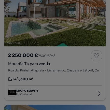
2 250 000 €
7500 €/m²
Moradia T4 para venda
Rua do Pinhal, Alapraia - Livramento, Cascais e Estoril, Cascais, Lisboa
T4
300 m²
Tipologia
Preço por metro quadrado
GRUPO ELEVEN
Profissional