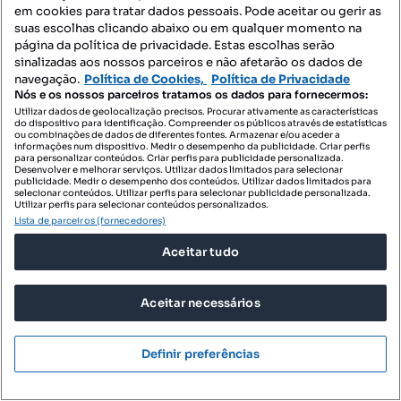
em cookies para tratar dados pessoais. Pode aceitar ou gerir as
suas escolhas clicando abaixo ou em qualquer momento na
Imóveis para arrendar - Alapraia - Livramento
página da política de privacidade. Estas escolhas serão
sinalizadas aos nossos parceiros e não afetarão os dados de
Apartamentos para arrendar - Alapraia - Livramento
navegação.
Política de Cookies,
Política de Privacidade
T0 para arrendar - Alapraia - Livramento
Nós e os nossos parceiros tratamos os dados para fornecermos:
Utilizar dados de geolocalização precisos. Procurar ativamente as características
Moradias para arrendar - Alapraia - Livramento
do dispositivo para identificação. Compreender os públicos através de estatísticas
ou combinações de dados de diferentes fontes. Armazenar e/ou aceder a
informações num dispositivo. Medir o desempenho da publicidade. Criar perfis
Quartos para arrendar - Alapraia - Livramento
para personalizar conteúdos. Criar perfis para publicidade personalizada.
Desenvolver e melhorar serviços. Utilizar dados limitados para selecionar
publicidade. Medir o desempenho dos conteúdos. Utilizar dados limitados para
Terrenos para arrendar - Alapraia - Livramento
selecionar conteúdos. Utilizar perfis para selecionar publicidade personalizada.
Utilizar perfis para selecionar conteúdos personalizados.
Espaços comerciais para arrendar - Alapraia - Livramento
Lista de parceiros (fornecedores)
Escritórios para arrendar - Alapraia - Livramento
Aceitar tudo
Armazéns para arrendar - Alapraia - Livramento
Aceitar necessários
Garagens para arrendar - Alapraia - Livramento
Villa para arrendar - Alapraia - Livramento
Definir preferências
Penthouse para arrendar - Alapraia - Livramento