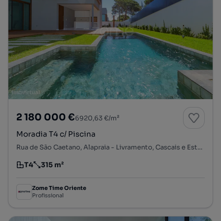
2 180 000 €
6920,63 €/m²
Moradia T4 c/ Piscina
Rua de São Caetano, Alapraia - Livramento, Cascais e Estoril, Cascais, Lisboa
T4
315 m²
Tipologia
Preço por metro quadrado
Zome Time Oriente
Profissional