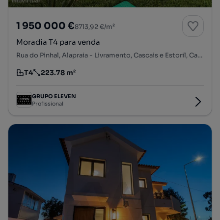
1 950 000 €
8713,92 €/m²
Moradia T4 para venda
Rua do Pinhal, Alapraia - Livramento, Cascais e Estoril, Cascais, Lisboa
T4
223.78 m²
Tipologia
Preço por metro quadrado
GRUPO ELEVEN
Profissional