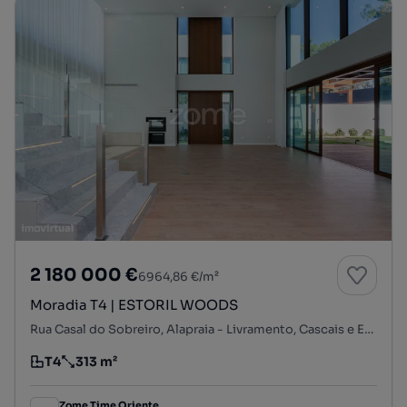
2 180 000 €
6964,86 €/m²
Moradia T4 | ESTORIL WOODS
Rua Casal do Sobreiro, Alapraia - Livramento, Cascais e Estoril, Cascais, Lisboa
T4
313 m²
Tipologia
Preço por metro quadrado
Zome Time Oriente