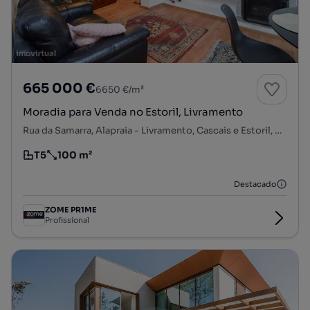
665 000 €
6650 €/m²
Moradia para Venda no Estoril, Livramento
Rua da Samarra, Alapraia - Livramento, Cascais e Estoril, Cascais, Lisboa
T5
100 m²
Tipologia
Preço por metro quadrado
Destacado
ZOME PR1ME
Profissional