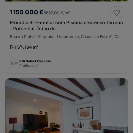
1 150 000 €
8582,09 €/m²
Moradia Bi-Familiar com Piscina e Extenso Terreno
- Potencial Único de
Rua do Pinhal, Alapraia - Livramento, Cascais e Estoril, Cascais, Lisboa
T5
134 m²
Tipologia
Preço por metro quadrado
KW Select Cascais
Profissional