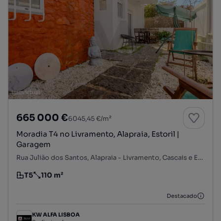
665 000 €
6045,45 €/m²
Moradia T4 no Livramento, Alapraia, Estoril |
Garagem
Rua Julião dos Santos, Alapraia - Livramento, Cascais e Estoril, Cascais, Lisboa
T5
110 m²
Tipologia
Preço por metro quadrado
Destacado
KW ALFA LISBOA