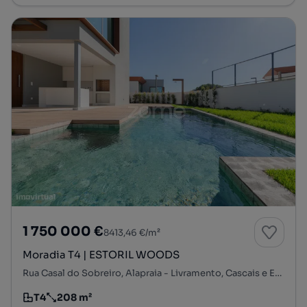
1 750 000 €
8413,46 €/m²
Moradia T4 | ESTORIL WOODS
Rua Casal do Sobreiro, Alapraia - Livramento, Cascais e Estoril, Cascais, Lisboa
T4
208 m²
Tipologia
Preço por metro quadrado