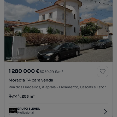
1 280 000 €
5059,29 €/m²
Moradia T4 para venda
Rua dos Limoeiros, Alapraia - Livramento, Cascais e Estoril, Cascais, Lisboa
T4
253 m²
Tipologia
Preço por metro quadrado
GRUPO ELEVEN
Profissional