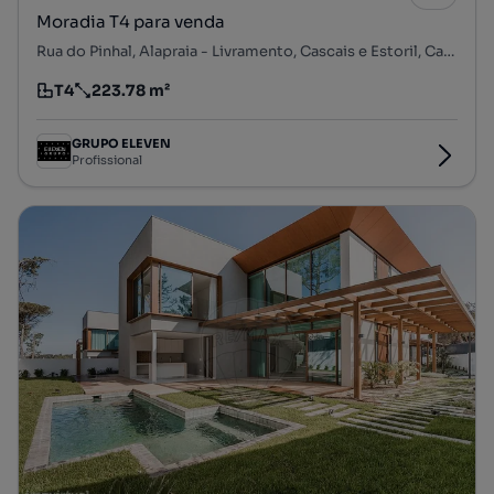
Moradia T4 para venda
Rua do Pinhal, Alapraia - Livramento, Cascais e Estoril, Cascais, Lisboa
T4
223.78 m²
Tipologia
Preço por metro quadrado
GRUPO ELEVEN
Profissional