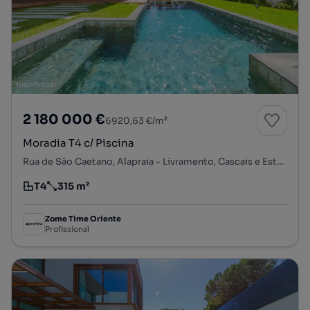
2 180 000 €
6920,63 €/m²
Moradia T4 c/ Piscina
Rua de São Caetano, Alapraia - Livramento, Cascais e Estoril, Cascais, Lisboa
T4
315 m²
Tipologia
Preço por metro quadrado
Zome Time Oriente
Profissional