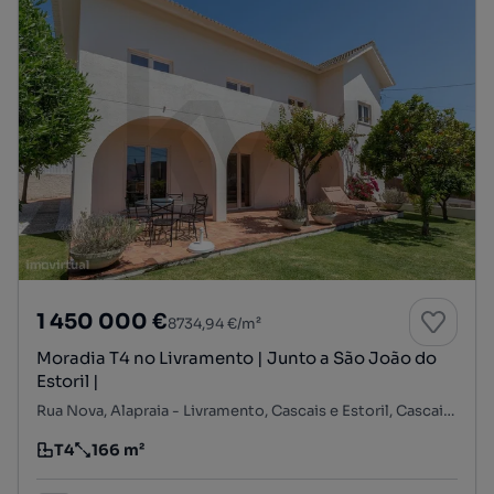
1 450 000 €
8734,94 €/m²
Moradia T4 no Livramento | Junto a São João do
Estoril |
Rua Nova, Alapraia - Livramento, Cascais e Estoril, Cascais, Lisboa
T4
166 m²
Tipologia
Preço por metro quadrado