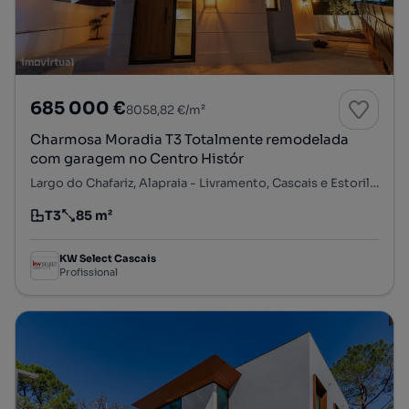
685 000 €
8058,82 €/m²
Charmosa Moradia T3 Totalmente remodelada
com garagem no Centro Histór
Largo do Chafariz, Alapraia - Livramento, Cascais e Estoril, Cascais, Lisboa
T3
85 m²
Tipologia
Preço por metro quadrado
KW Select Cascais
Profissional