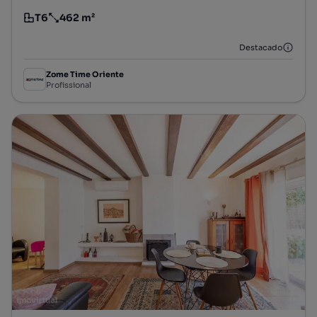
T6
462 m²
Tipologia
Preço por metro quadrado
Destacado
Zome Time Oriente
Profissional