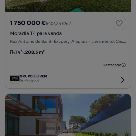
1 750 000 €
8401,34 €/m²
Moradia T4 para venda
Rua Antoine de Saint-Éxupery, Alapraia - Livramento, Cascais e Estoril, Cascais, Lisboa
T4
208.3 m²
Tipologia
Preço por metro quadrado
Destacado
GRUPO ELEVEN
Profissional