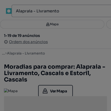
1
Mapa
Mapa
Filtros
Guardar pesquisa
2
1-19 de 19 anúncios
1-19 de 19 anúncios
Ordenar
Ordem dos anúncios
Ordem dos anúncios
...
Alapraia - Livramento
Moradias para comprar: Alapraia -
Livramento, Cascais e Estoril,
Cascais
Ver Mapa