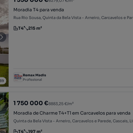
6279,07 €/m²
Moradia T4 para venda
T4
215 m²
Tipologia
Preço por metro quadrado
Remax Madis
Profissional
39
1 750 000 €
8883,25 €/m²
Moradia de Charme T4+T1 em Carcavelos para venda
Quinta da Bela Vista - Arneiro, Carcavelos e Parede, Cascais, L
T4
197 m²