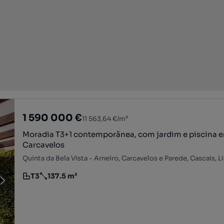
1 590 000 €
11 563,64 €/m²
Moradia T3+1 contemporânea, com jardim e piscina 
Carcavelos
Quinta da Bela Vista - Arneiro, Carcavelos e Parede, Cascais, L
T3
137.5 m²
Tipologia
Preço por metro quadrado