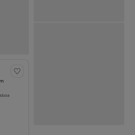
em
isboa