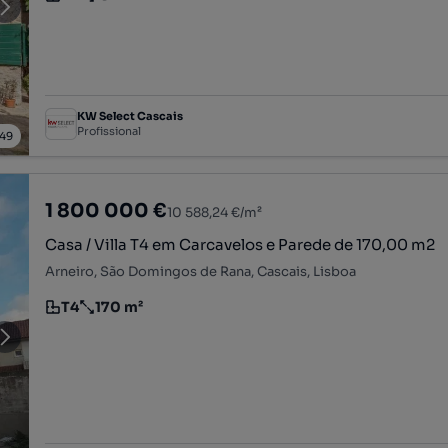
Tipologia
Preço por metro quadrado
KW Select Cascais
Profissional
49
1 800 000 €
10 588,24 €/m²
Casa / Villa T4 em Carcavelos e Parede de 170,00 m2
Arneiro, São Domingos de Rana, Cascais, Lisboa
T4
170 m²
Tipologia
Preço por metro quadrado