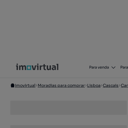
Para venda
Para
Imovirtual
Moradias para comprar
Lisboa
Cascais
Car