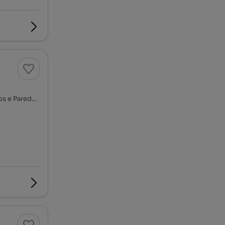
Praceta Ilha do Corvo, Quinta da Bela Vista - Arneiro, Carcavelos e Parede, Cascais, Lisboa