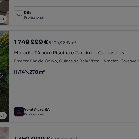
Dils
Profissional
50
1 749 999 €
6294,96 €/m²
Moradia T4 com Piscina e Jardim — Carcavelos
T4
278 m²
Tipologia
Preço por metro quadrado
Vendolivre, SA
Profissional
/
61
1 350 000 €