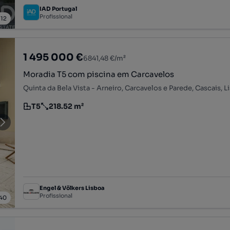
IAD Portugal
Profissional
/
12
1 495 000 €
6841,48 €/m²
Moradia T5 com piscina em Carcavelos
Quinta da Bela Vista - Arneiro, Carcavelos e Parede, Cascais, L
T5
218.52 m²
Tipologia
Preço por metro quadrado
Engel & Völkers Lisboa
Profissional
40