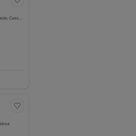
Rua Rio Sousa, Quinta da Bela Vista - Arneiro, Carcavelos e Parede, Cascais, Lisboa
isboa