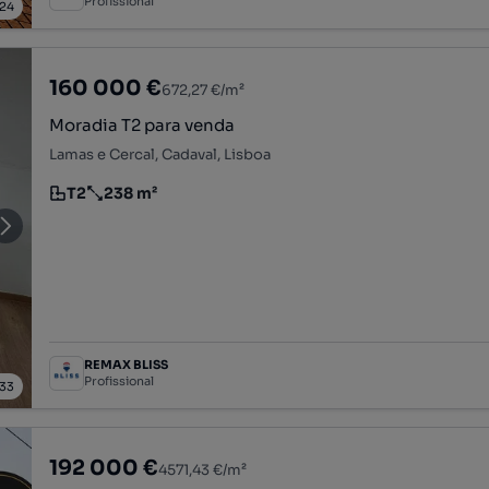
Profissional
24
160 000 €
672,27 €/m²
Moradia T2 para venda
Lamas e Cercal, Cadaval, Lisboa
T2
238 m²
Tipologia
Preço por metro quadrado
REMAX BLISS
Profissional
33
192 000 €
4571,43 €/m²