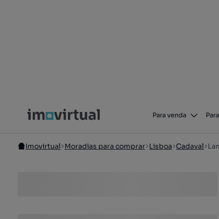
Para venda
Para
Imovirtual
Moradias para comprar
Lisboa
Cadaval
Lam