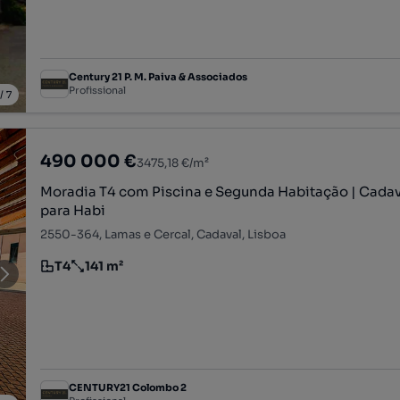
Century 21 P. M. Paiva & Associados
Profissional
/
7
490 000 €
3475,18 €/m²
Moradia T4 com Piscina e Segunda Habitação | Cadava
para Habi
2550-364, Lamas e Cercal, Cadaval, Lisboa
T4
141 m²
Tipologia
Preço por metro quadrado
CENTURY21 Colombo 2