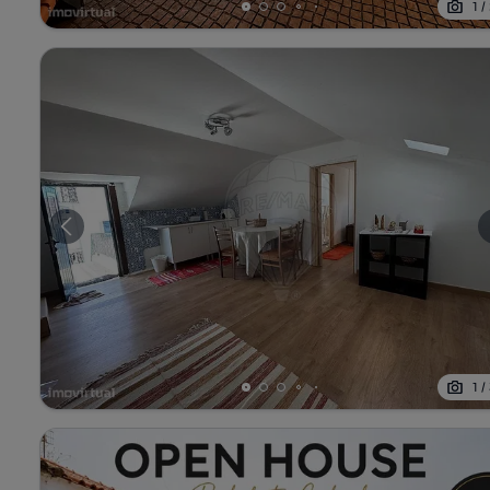
1
/
1
/