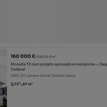
160 000 €
2388,06 €/m²
Moradia T2 com projeto aprovado e mezzanine — Dag
Cadaval
2550-371, Lamas e Cercal, Cadaval, Lisboa
T2
67 m²
Tipologia
Preço por metro quadrado