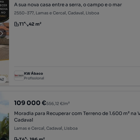
A sua nova casa entre a serra, o campo e o mar
2550-377, Lamas e Cercal, Cadaval, Lisboa
T1
42 m²
Tipologia
Preço por metro quadrado
KW Ábaco
Profissional
42
109 000 €
556,12 €/m²
Moradia para Recuperar com Terreno de 1.600 m² na 
Cadaval
Lamas e Cercal, Cadaval, Lisboa
T4
196 m²