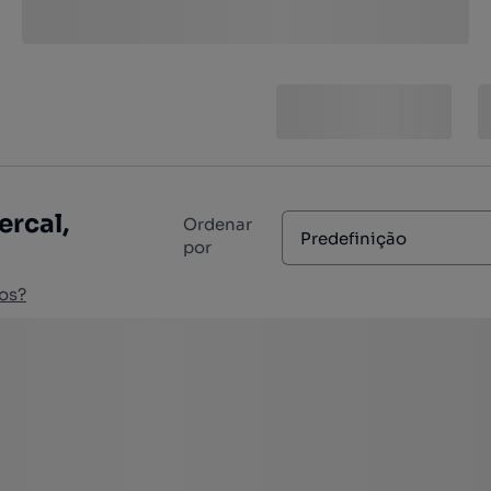
ercal,
Ordenar
Predefinição
por
os?