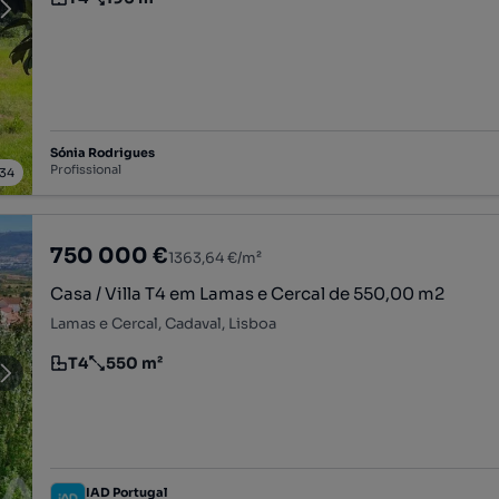
Tipologia
Preço por metro quadrado
Sónia Rodrigues
Profissional
34
750 000 €
1363,64 €/m²
Casa / Villa T4 em Lamas e Cercal de 550,00 m2
Lamas e Cercal, Cadaval, Lisboa
T4
550 m²
Tipologia
Preço por metro quadrado
IAD Portugal