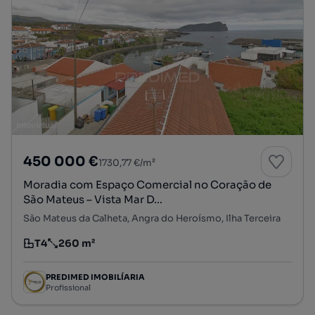
450 000 €
1730,77 €/m²
Moradia com Espaço Comercial no Coração de
São Mateus – Vista Mar D...
São Mateus da Calheta, Angra do Heroísmo, Ilha Terceira
T4
260 m²
Tipologia
Preço por metro quadrado
PREDIMED IMOBILÍARIA
Profissional