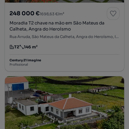
248 000 €
1698,63 €/m²
Moradia T2 chave na mão em São Mateus da
Calheta, Angra do Heroísmo
Rua Arruda, São Mateus da Calheta, Angra do Heroísmo, Ilha Terceira
T2
146 m²
Tipologia
Preço por metro quadrado
Century 21 Imagine
Profissional