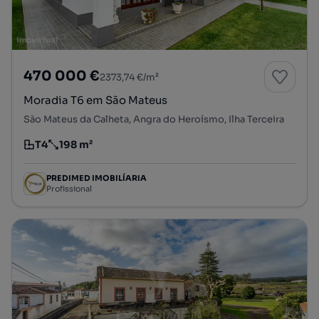
470 000 €
2373,74 €/m²
Moradia T6 em São Mateus
São Mateus da Calheta, Angra do Heroísmo, Ilha Terceira
T4
198 m²
Tipologia
Preço por metro quadrado
PREDIMED IMOBILÍARIA
Profissional