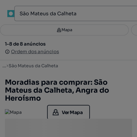
1
Mapa
Mapa
Filtros
Guardar pesquisa
2
1-8 de 8 anúncios
1-8 de 8 anúncios
Ordenar
Ordem dos anúncios
Ordem dos anúncios
...
São Mateus da Calheta
Moradias para comprar: São
Mateus da Calheta, Angra do
Heroísmo
Ver Mapa