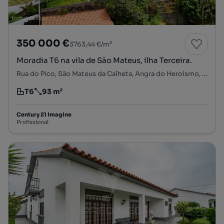
350 000 €
3763,44 €/m²
Moradia T6 na vila de São Mateus, ilha Terceira.
Rua do Pico, São Mateus da Calheta, Angra do Heroísmo, Ilha Terceira
T6
93 m²
Tipologia
Preço por metro quadrado
Century 21 Imagine
Profissional