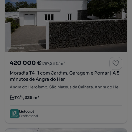
420 000 €
1787,23 €/m²
Moradia T4+1 com Jardim, Garagem e Pomar | A 5
minutos de Angra do Her
Angra do Heroísmo, São Mateus da Calheta, Angra do Heroísmo, Ilha Terceira
T4
235 m²
Tipologia
Preço por metro quadrado
Listoo.pt
Profissional