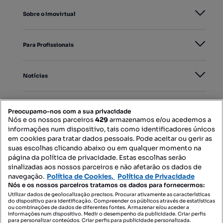
Sobre o Imovirtual
Para Profissionais
Notícias
PORTAIS
Preocupamo-nos com a sua privacidade
Nós e os nossos parceiros
429
armazenamos e/ou acedemos a
informações num dispositivo, tais como identificadores únicos
Mapa do Site
em cookies para tratar dados pessoais. Pode aceitar ou gerir as
suas escolhas clicando abaixo ou em qualquer momento na
página da política de privacidade. Estas escolhas serão
sinalizadas aos nossos parceiros e não afetarão os dados de
Contacte-nos
navegação.
Política de Cookies,
Política de Privacidade
Nós e os nossos parceiros tratamos os dados para fornecermos:
Utilizar dados de geolocalização precisos. Procurar ativamente as características
do dispositivo para identificação. Compreender os públicos através de estatísticas
SIGA-NOS:
ou combinações de dados de diferentes fontes. Armazenar e/ou aceder a
informações num dispositivo. Medir o desempenho da publicidade. Criar perfis
para personalizar conteúdos. Criar perfis para publicidade personalizada.