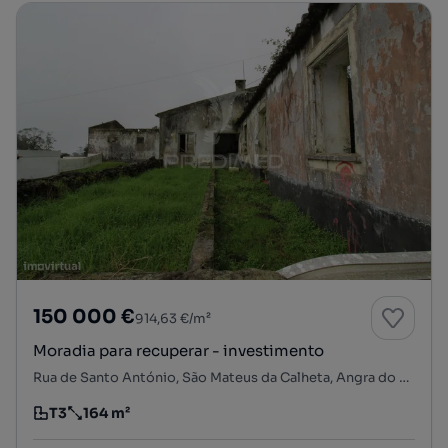
150 000 €
914,63 €/m²
Moradia para recuperar - investimento
Rua de Santo António, São Mateus da Calheta, Angra do Heroísmo, Ilha Terceira
T3
164 m²
Tipologia
Preço por metro quadrado