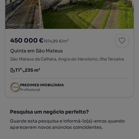
450 000 €
1914,89 €/m²
Quinta em São Mateus
São Mateus da Calheta, Angra do Heroísmo, Ilha Terceira
T1
235 m²
Tipologia
Preço por metro quadrado
PREDIMED IMOBILÍARIA
Profissional
Pesquisa um negócio perfeito?
Guarde esta pesquisa e informá-lo(a)-emos quando
aparecerem novos anúncios coincidentes.