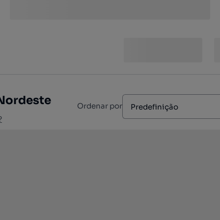
 Nordeste
Ordenar por
Predefinição
?