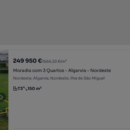
249 950 €
1666,33 €/m²
Moradia com 3 Quartos - Algarvia - Nordeste
Nordeste, Algarvia, Nordeste, Ilha de São Miguel
T3
150 m²
Tipologia
Preço por metro quadrado