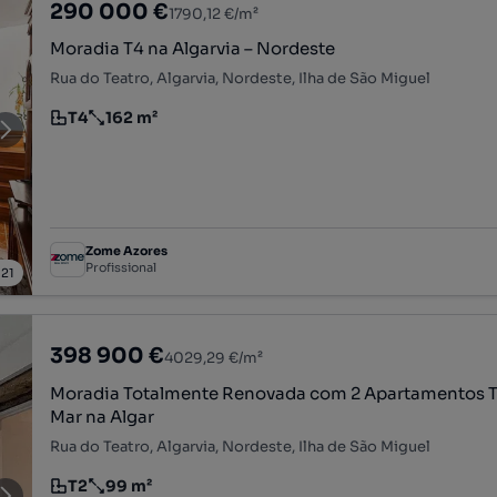
290 000 €
1790,12 €/m²
Moradia T4 na Algarvia – Nordeste
Rua do Teatro, Algarvia, Nordeste, Ilha de São Miguel
T4
162 m²
Tipologia
Preço por metro quadrado
Zome Azores
Profissional
/
21
398 900 €
4029,29 €/m²
Moradia Totalmente Renovada com 2 Apartamentos T1
Mar na Algar
Rua do Teatro, Algarvia, Nordeste, Ilha de São Miguel
T2
99 m²
Tipologia
Preço por metro quadrado