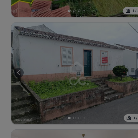
1
/
1