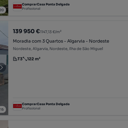
ComprarCasa Ponta Delgada
Profissional
20
139 950 €
1147,13 €/m²
Moradia com 3 Quartos - Algarvia - Nordeste
Nordeste, Algarvia, Nordeste, Ilha de São Miguel
T3
122 m²
Tipologia
Preço por metro quadrado
ComprarCasa Ponta Delgada
Profissional
/
15