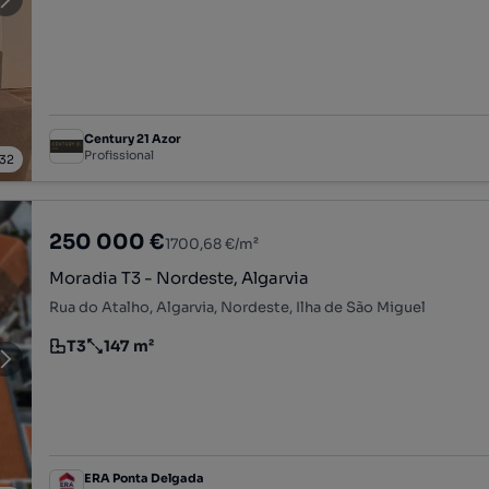
Century 21 Azor
Profissional
32
250 000 €
1700,68 €/m²
Moradia T3 - Nordeste, Algarvia
Rua do Atalho, Algarvia, Nordeste, Ilha de São Miguel
T3
147 m²
Tipologia
Preço por metro quadrado
ERA Ponta Delgada