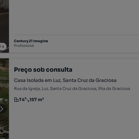
Century 21 Imagine
Profissional
/
4
Preço sob consulta
Casa Isolada em Luz, Santa Cruz da Graciosa
Rua da Igreja, Luz, Santa Cruz da Graciosa, Ilha da Graciosa
T4
157 m²
Tipologia
Preço por metro quadrado