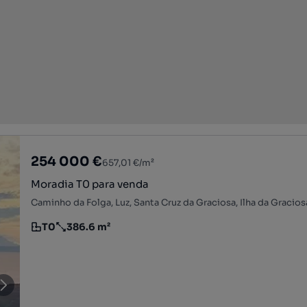
254 000 €
657,01 €/m²
Moradia T0 para venda
Caminho da Folga, Luz, Santa Cruz da Graciosa, Ilha da Gracios
T0
386.6 m²
Tipologia
Preço por metro quadrado