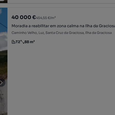
40 000 €
454,55 €/m²
Moradia a reabilitar em zona calma na Ilha da Gracios
Caminho Velho, Luz, Santa Cruz da Graciosa, Ilha da Graciosa
T2
88 m²
Tipologia
Preço por metro quadrado