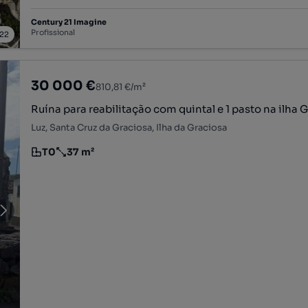
Century 21 Imagine
Profissional
22
30 000 €
810,81 €/m²
Ruína para reabilitação com quintal e 1 pasto na ilha 
Luz, Santa Cruz da Graciosa, Ilha da Graciosa
T0
37 m²
Tipologia
Preço por metro quadrado