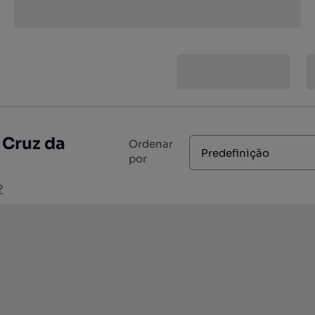
 Cruz da
Ordenar
Predefinição
por
?