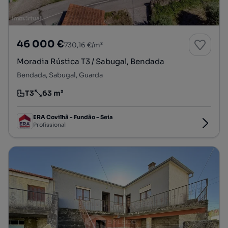
46 000 €
730,16 €/m²
Moradia Rústica T3 / Sabugal, Bendada
Bendada, Sabugal, Guarda
T3
63 m²
Tipologia
Preço por metro quadrado
ERA Covilhã - Fundão - Seia
Profissional