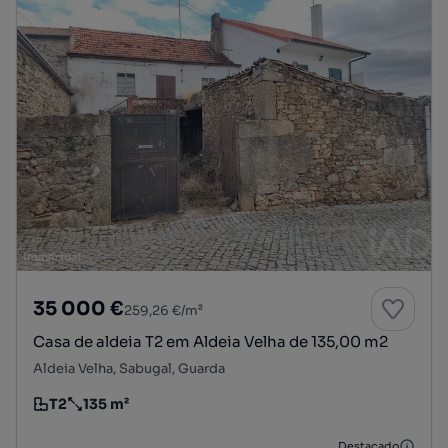
35 000 €
259,26 €/m²
Casa de aldeia T2 em Aldeia Velha de 135,00 m2
Aldeia Velha, Sabugal, Guarda
T2
135 m²
Tipologia
Preço por metro quadrado
Destacado