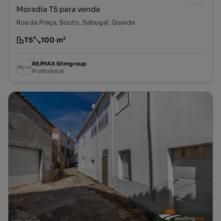
Moradia T5 para venda
Rua da Praça, Souto, Sabugal, Guarda
T5
100 m²
Tipologia
Preço por metro quadrado
RE/MAX Siimgroup
Profissional