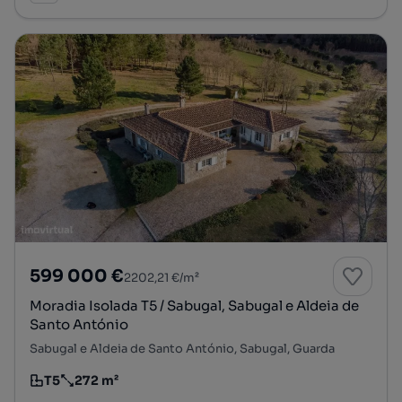
599 000 €
2202,21 €/m²
Moradia Isolada T5 / Sabugal, Sabugal e Aldeia de
Santo António
Sabugal e Aldeia de Santo António, Sabugal, Guarda
T5
272 m²
Tipologia
Preço por metro quadrado