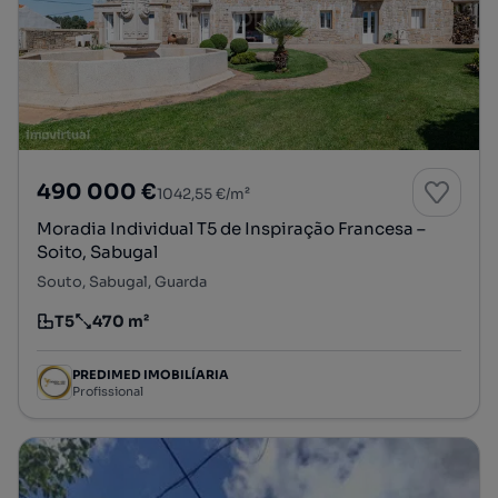
490 000 €
1042,55 €/m²
Moradia Individual T5 de Inspiração Francesa –
Soito, Sabugal
Souto, Sabugal, Guarda
T5
470 m²
Tipologia
Preço por metro quadrado
PREDIMED IMOBILÍARIA
Profissional