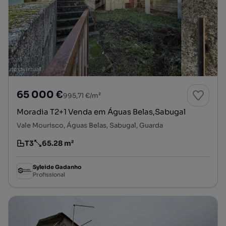
65 000 €
995,71 €/m²
Moradia T2+1 Venda em Águas Belas,Sabugal
Vale Mourisco, Águas Belas, Sabugal, Guarda
T3
65.28 m²
Tipologia
Preço por metro quadrado
Syleide Gadanho
Profissional