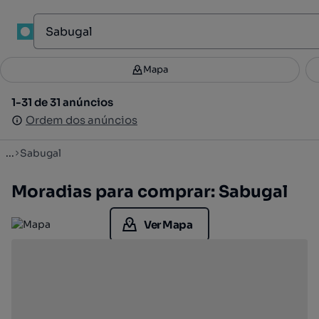
1
Mapa
Mapa
Filtros
Guardar pesquisa
2
1-31 de 31 anúncios
1-31 de 31 anúncios
Ordenar
Ordem dos anúncios
Ordem dos anúncios
...
Sabugal
Moradias para comprar: Sabugal
Ver Mapa