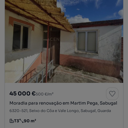
45 000 €
500 €/m²
Moradia para renovação em Martim Pega, Sabugal
6320-521, Seixo do Côa e Vale Longo, Sabugal, Guarda
T3
90 m²
Tipologia
Preço por metro quadrado