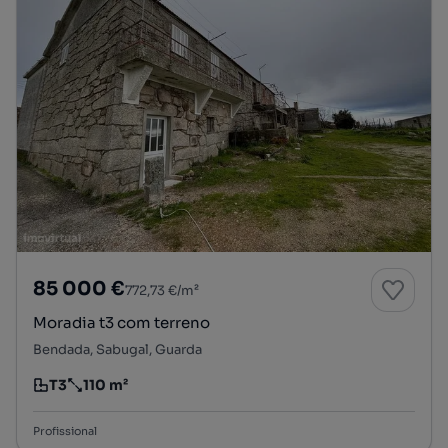
85 000 €
772,73 €/m²
Moradia t3 com terreno
Bendada, Sabugal, Guarda
T3
110 m²
Tipologia
Preço por metro quadrado
Profissional