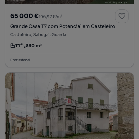
65 000 €
196,97 €/m²
Grande Casa T7 com Potencial em Casteleiro
Casteleiro, Sabugal, Guarda
T7
330 m²
Tipologia
Preço por metro quadrado
Profissional