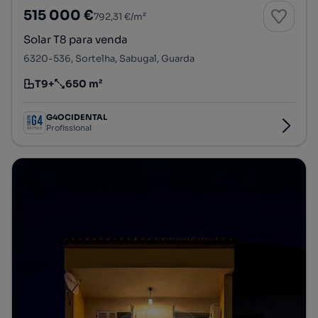
515 000 €
792,31 €/m²
Solar T8 para venda
6320-536, Sortelha, Sabugal, Guarda
T9+
650 m²
Tipologia
Preço por metro quadrado
G4OCIDENTAL
Profissional