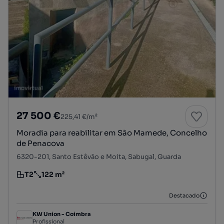
27 500 €
225,41 €/m²
Moradia para reabilitar em São Mamede, Concelho
de Penacova
6320-201, Santo Estêvão e Moita, Sabugal, Guarda
T2
122 m²
Tipologia
Preço por metro quadrado
Destacado
KW Union - Coimbra
Profissional