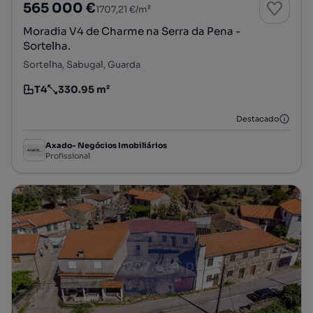
565 000 €
1707,21 €/m²
Moradia V4 de Charme na Serra da Pena -
Sortelha.
Sortelha, Sabugal, Guarda
T4
330.95 m²
Tipologia
Preço por metro quadrado
Destacado
Axado- Negócios Imobiliários
Profissional