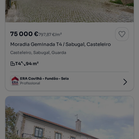
75 000 €
797,87 €/m²
Moradia Geminada T4 / Sabugal, Casteleiro
Casteleiro, Sabugal, Guarda
T4
94 m²
Tipologia
Preço por metro quadrado
ERA Covilhã - Fundão - Seia
Profissional