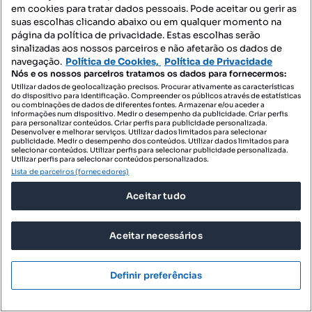
em cookies para tratar dados pessoais. Pode aceitar ou gerir as
suas escolhas clicando abaixo ou em qualquer momento na
página da política de privacidade. Estas escolhas serão
sinalizadas aos nossos parceiros e não afetarão os dados de
69 000 €
navegação.
Política de Cookies,
Política de Privacidade
862,50 €/m²
Nós e os nossos parceiros tratamos os dados para fornecermos:
Casa como nova em aldeia velha Sabugal 3 quartos
Utilizar dados de geolocalização precisos. Procurar ativamente as características
do dispositivo para identificação. Compreender os públicos através de estatísticas
Aldeia Velha, Sabugal, Guarda
ou combinações de dados de diferentes fontes. Armazenar e/ou aceder a
informações num dispositivo. Medir o desempenho da publicidade. Criar perfis
para personalizar conteúdos. Criar perfis para publicidade personalizada.
T3
80 m²
Desenvolver e melhorar serviços. Utilizar dados limitados para selecionar
Tipologia
Preço por metro quadrado
publicidade. Medir o desempenho dos conteúdos. Utilizar dados limitados para
selecionar conteúdos. Utilizar perfis para selecionar publicidade personalizada.
Utilizar perfis para selecionar conteúdos personalizados.
Profissional
Lista de parceiros (fornecedores)
Aceitar tudo
Aceitar necessários
Definir preferências