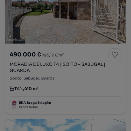
490 000 €
1195,12 €/m²
MORADIA DE LUXO T4 | SOITO – SABUGAL |
GUARDA
Souto, Sabugal, Guarda
T4
410 m²
Tipologia
Preço por metro quadrado
ERA Braga Estação
Profissional