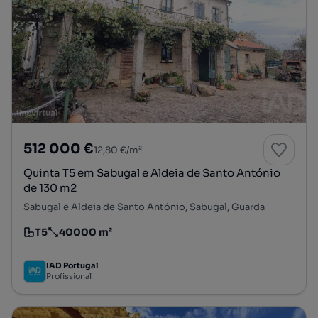
512 000 €
12,80 €/m²
Quinta T5 em Sabugal e Aldeia de Santo António
de 130 m2
Sabugal e Aldeia de Santo António, Sabugal, Guarda
T5
40000 m²
Tipologia
Preço por metro quadrado
IAD Portugal
Profissional