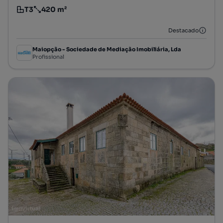
T3
420 m²
Tipologia
Preço por metro quadrado
Destacado
Maiopção - Sociedade de Mediação Imobiliária, Lda
Profissional