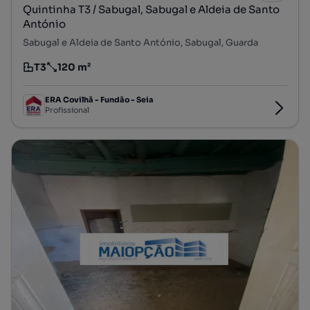
Quintinha T3 / Sabugal, Sabugal e Aldeia de Santo
António
Sabugal e Aldeia de Santo António, Sabugal, Guarda
T3
120 m²
Tipologia
Preço por metro quadrado
ERA Covilhã - Fundão - Seia
Profissional