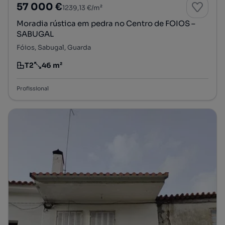
57 000 €
1239,13 €/m²
Moradia rústica em pedra no Centro de FOIOS –
SABUGAL
Fóios, Sabugal, Guarda
T2
46 m²
Tipologia
Preço por metro quadrado
Profissional