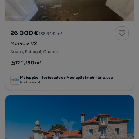
26 000 €
136,84 €/m²
Moradia V2
Souto, Sabugal, Guarda
T2
190 m²
Tipologia
Preço por metro quadrado
Maiopção - Sociedade de Mediação Imobiliária, Lda
Profissional