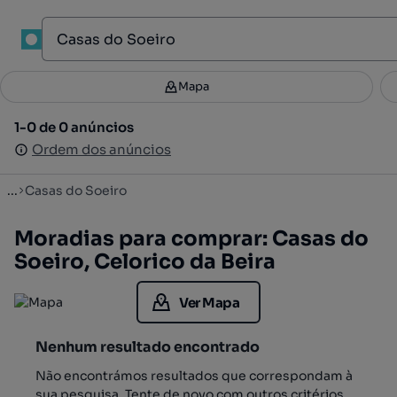
1
Mapa
Mapa
Filtros
Guardar pesquisa
2
1-0 de 0 anúncios
1-0 de 0 anúncios
Ordenar
Ordem dos anúncios
Ordem dos anúncios
...
Casas do Soeiro
Moradias para comprar: Casas do
Soeiro, Celorico da Beira
Ver Mapa
Nenhum resultado encontrado
Não encontrámos resultados que correspondam à
sua pesquisa. Tente de novo com outros critérios