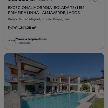
EXCECIONAL MORADIA ISOLADA T3+1 EM
PRIMEIRA LINHA - ALMAVERDE, LAGOS
Barão de São Miguel, Vila do Bispo, Faro
T4
241.25 m²
Tipologia
Preço por metro quadrado
Marcela Propriedades
Profissional