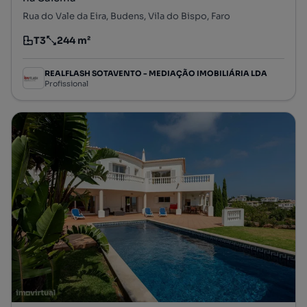
Rua do Vale da Eira, Budens, Vila do Bispo, Faro
T3
244 m²
Tipologia
Preço por metro quadrado
REALFLASH SOTAVENTO - MEDIAÇÃO IMOBILIÁRIA LDA
Profissional