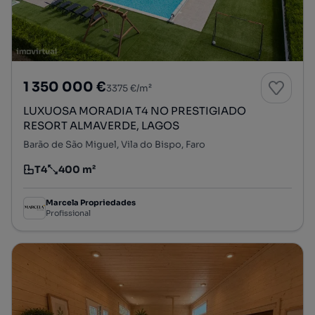
1 350 000 €
3375 €/m²
LUXUOSA MORADIA T4 NO PRESTIGIADO
RESORT ALMAVERDE, LAGOS
Barão de São Miguel, Vila do Bispo, Faro
T4
400 m²
Tipologia
Preço por metro quadrado
Marcela Propriedades
Profissional