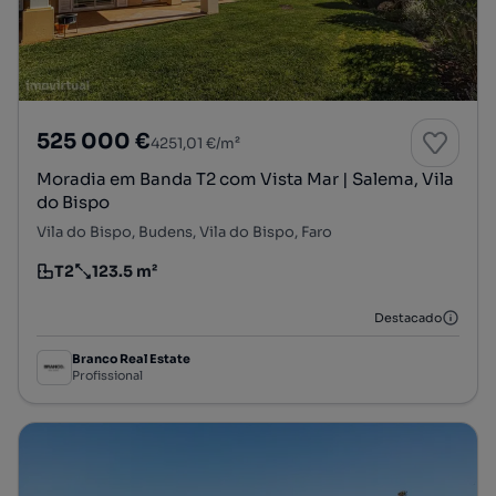
525 000 €
4251,01 €/m²
Moradia em Banda T2 com Vista Mar | Salema, Vila
do Bispo
Vila do Bispo, Budens, Vila do Bispo, Faro
T2
123.5 m²
Tipologia
Preço por metro quadrado
Destacado
Branco Real Estate
Profissional