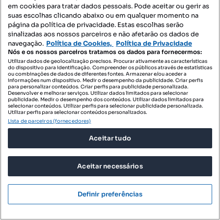
T1
34.5 m²
em cookies para tratar dados pessoais. Pode aceitar ou gerir as
Tipologia
Preço por metro quadrado
suas escolhas clicando abaixo ou em qualquer momento na
página da política de privacidade. Estas escolhas serão
IMMOPO Gestão de Projetos Imobiliários, Lda
sinalizadas aos nossos parceiros e não afetarão os dados de
Profissional
navegação.
Política de Cookies,
Política de Privacidade
Nós e os nossos parceiros tratamos os dados para fornecermos:
Utilizar dados de geolocalização precisos. Procurar ativamente as características
do dispositivo para identificação. Compreender os públicos através de estatísticas
ou combinações de dados de diferentes fontes. Armazenar e/ou aceder a
informações num dispositivo. Medir o desempenho da publicidade. Criar perfis
para personalizar conteúdos. Criar perfis para publicidade personalizada.
Desenvolver e melhorar serviços. Utilizar dados limitados para selecionar
publicidade. Medir o desempenho dos conteúdos. Utilizar dados limitados para
selecionar conteúdos. Utilizar perfis para selecionar publicidade personalizada.
Utilizar perfis para selecionar conteúdos personalizados.
Lista de parceiros (fornecedores)
Aceitar tudo
Aceitar necessários
Definir preferências