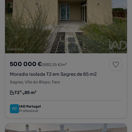
500 000 €
5882,35 €/m²
Moradia isolada T2 em Sagres de 85 m2
Sagres, Vila do Bispo, Faro
T2
85 m²
Tipologia
Preço por metro quadrado
IAD Portugal
Profissional