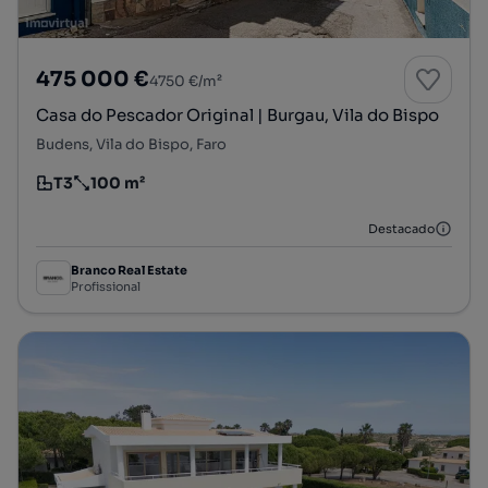
475 000 €
4750 €/m²
Casa do Pescador Original | Burgau, Vila do Bispo
Budens, Vila do Bispo, Faro
T3
100 m²
Tipologia
Preço por metro quadrado
Destacado
Branco Real Estate
Profissional