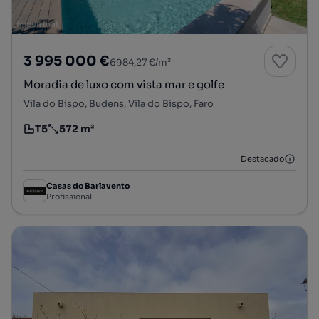
3 995 000 €
6984,27 €/m²
Moradia de luxo com vista mar e golfe
Vila do Bispo, Budens, Vila do Bispo, Faro
T5
572 m²
Tipologia
Preço por metro quadrado
Destacado
Casas do Barlavento
Profissional