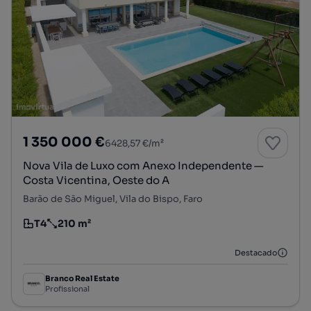
1 350 000 €
6428,57 €/m²
Nova Vila de Luxo com Anexo Independente —
Costa Vicentina, Oeste do A
Barão de São Miguel, Vila do Bispo, Faro
T4
210 m²
Tipologia
Preço por metro quadrado
Destacado
Branco Real Estate
Profissional