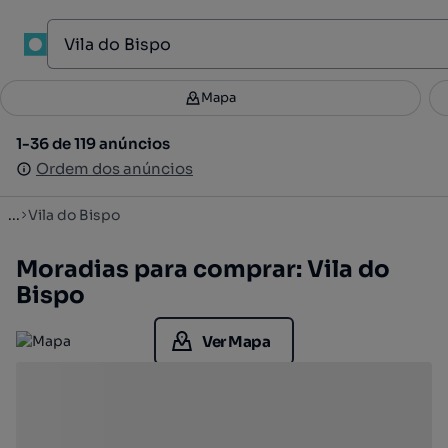
1
Mapa
Mapa
Filtros
Guardar pesquisa
2
1-36 de 119 anúncios
1-36 de 119 anúncios
Ordenar
Ordem dos anúncios
Ordem dos anúncios
...
Vila do Bispo
Moradias para comprar: Vila do
Bispo
Ver Mapa