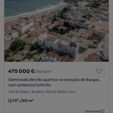
475 000 €
4750 €/m²
Geminado de três quartos no coração de Burgau,
com potencial infinito
Vila do Bispo, Budens, Vila do Bispo, Faro
T3
100 m²
Tipologia
Preço por metro quadrado
Destacado