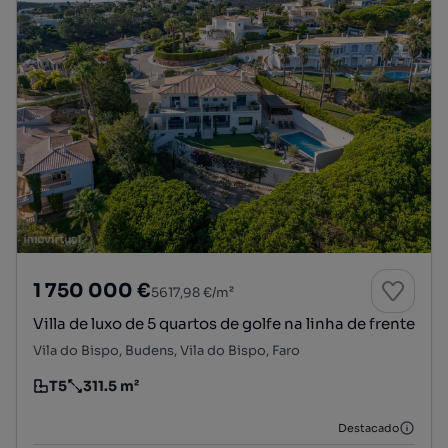
1 750 000 €
5617,98 €/m²
Villa de luxo de 5 quartos de golfe na linha de frente
Vila do Bispo, Budens, Vila do Bispo, Faro
T5
311.5 m²
Tipologia
Preço por metro quadrado
Destacado