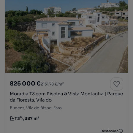
825 000 €
2131,78 €/m²
Moradia T3 com Piscina & Vista Montanha | Parque
da Floresta, Vila do
Budens, Vila do Bispo, Faro
T3
387 m²
Tipologia
Preço por metro quadrado
Destacado