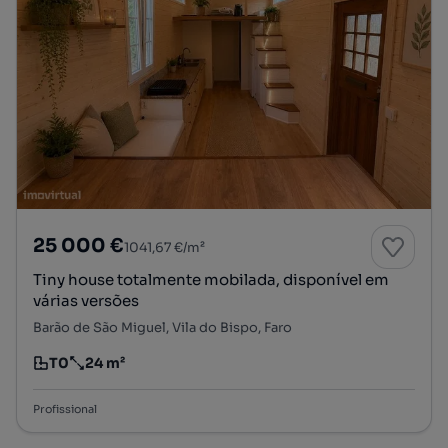
25 000 €
1041,67 €/m²
Tiny house totalmente mobilada, disponível em
várias versões
Barão de São Miguel, Vila do Bispo, Faro
T0
24 m²
Tipologia
Preço por metro quadrado
Profissional