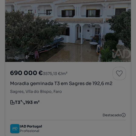
690 000 €
3575,13 €/m²
Moradia geminada T3 em Sagres de 192,6 m2
Sagres, Vila do Bispo, Faro
T3
193 m²
Tipologia
Preço por metro quadrado
Destacado
IAD Portugal
Profissional