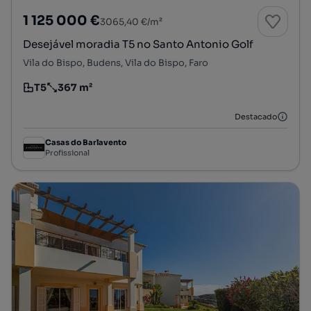
1 125 000 €
3065,40 €/m²
Desejável moradia T5 no Santo Antonio Golf
Vila do Bispo, Budens, Vila do Bispo, Faro
T5
367 m²
Tipologia
Preço por metro quadrado
Destacado
Casas do Barlavento
Profissional