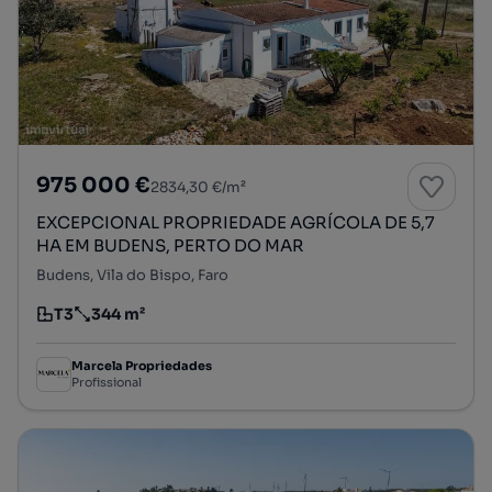
975 000 €
2834,30 €/m²
EXCEPCIONAL PROPRIEDADE AGRÍCOLA DE 5,7
HA EM BUDENS, PERTO DO MAR
Budens, Vila do Bispo, Faro
T3
344 m²
Tipologia
Preço por metro quadrado
Marcela Propriedades
Profissional