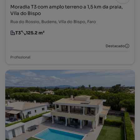
Moradia T3 com amplo terreno a 1,5 km da praia,
Vila do Bispo
Rua do Rossio, Budens, Vila do Bispo, Faro
T3
125.2 m²
Tipologia
Preço por metro quadrado
Destacado
Profissional