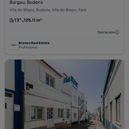
Burgau, Budens
Vila do Bispo, Budens, Vila do Bispo, Faro
T3
125.11 m²
Tipologia
Preço por metro quadrado
Destacado
Branco Real Estate
Profissional