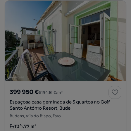
399 950 €
5194,16 €/m²
Espaçosa casa geminada de 3 quartos no Golf
Santo António Resort, Bude
Budens, Vila do Bispo, Faro
T3
77 m²
Tipologia
Preço por metro quadrado