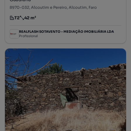
8970-032, Alcoutim e Pereiro, Alcoutim, Faro
T2
42 m²
Tipologia
Preço por metro quadrado
REALFLASH SOTAVENTO - MEDIAÇÃO IMOBILIÁRIA LDA
Profissional