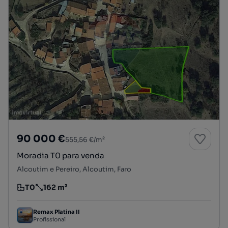
90 000 €
555,56 €/m²
Moradia T0 para venda
Alcoutim e Pereiro, Alcoutim, Faro
T0
162 m²
Tipologia
Preço por metro quadrado
Remax Platina II
Profissional