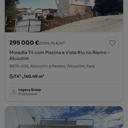
295 000 €
2099,79 €/m²
Moradia T4 com Piscina e Vista Rio no Álamo –
Alcoutim
8970-032, Alcoutim e Pereiro, Alcoutim, Faro
T4
140.49 m²
Tipologia
Preço por metro quadrado
Legacy Group
Profissional