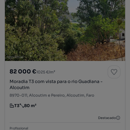
82 000 €
1025 €/m²
Moradia T3 com vista para o rio Guadiana -
Alcoutim
8970-011, Alcoutim e Pereiro, Alcoutim, Faro
T3
80 m²
Tipologia
Preço por metro quadrado
Destacado
Profissional