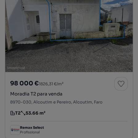
98 000 €
1826,31 €/m²
Moradia T2 para venda
8970-030, Alcoutim e Pereiro, Alcoutim, Faro
T2
53.66 m²
Tipologia
Preço por metro quadrado
Remax Select
Profissional