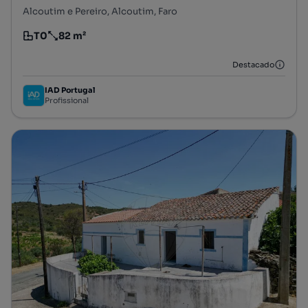
Alcoutim e Pereiro, Alcoutim, Faro
T0
82 m²
Tipologia
Preço por metro quadrado
Destacado
IAD Portugal
Profissional