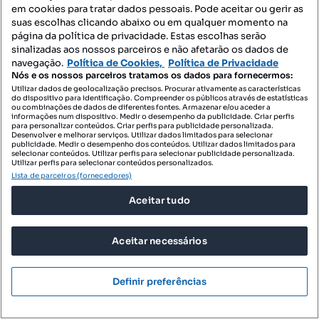
500 €/m²
em cookies para tratar dados pessoais. Pode aceitar ou gerir as
Casa de aldeia para remodelar
suas escolhas clicando abaixo ou em qualquer momento na
página da política de privacidade. Estas escolhas serão
Alcoutim e Pereiro, Alcoutim, Faro
sinalizadas aos nossos parceiros e não afetarão os dados de
navegação.
Política de Cookies,
Política de Privacidade
T2
60 m²
Tipologia
Preço por metro quadrado
Nós e os nossos parceiros tratamos os dados para fornecermos:
Utilizar dados de geolocalização precisos. Procurar ativamente as características
do dispositivo para identificação. Compreender os públicos através de estatísticas
Profissional
ou combinações de dados de diferentes fontes. Armazenar e/ou aceder a
informações num dispositivo. Medir o desempenho da publicidade. Criar perfis
para personalizar conteúdos. Criar perfis para publicidade personalizada.
Desenvolver e melhorar serviços. Utilizar dados limitados para selecionar
publicidade. Medir o desempenho dos conteúdos. Utilizar dados limitados para
selecionar conteúdos. Utilizar perfis para selecionar publicidade personalizada.
Utilizar perfis para selecionar conteúdos personalizados.
Lista de parceiros (fornecedores)
Aceitar tudo
Aceitar necessários
Definir preferências