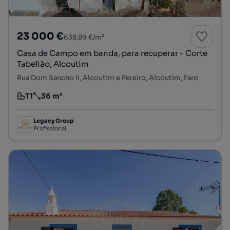
23 000 €
638,89 €/m²
Casa de Campo em banda, para recuperar - Corte
Tabelião, Alcoutim
Rua Dom Sancho II, Alcoutim e Pereiro, Alcoutim, Faro
T1
36 m²
Tipologia
Preço por metro quadrado
Legacy Group
Profissional