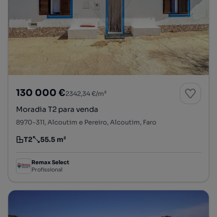
130 000 €
2342,34 €/m²
Moradia T2 para venda
8970-311, Alcoutim e Pereiro, Alcoutim, Faro
T2
55.5 m²
Tipologia
Preço por metro quadrado
Remax Select
Profissional