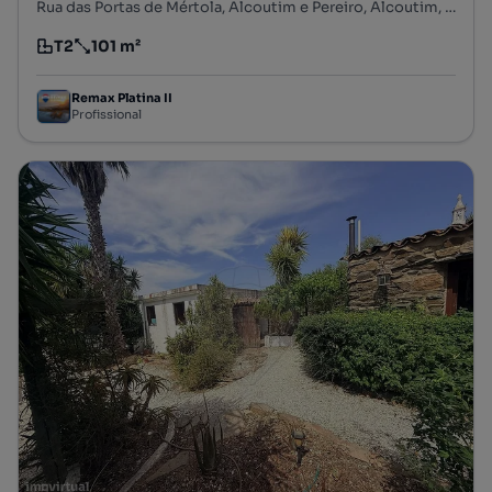
Rua das Portas de Mértola, Alcoutim e Pereiro, Alcoutim, Faro
T2
101 m²
Tipologia
Preço por metro quadrado
Remax Platina II
Profissional