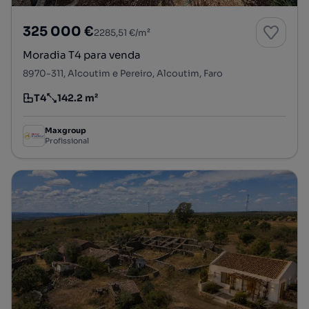
325 000 €
2285,51 €/m²
Moradia T4 para venda
8970-311, Alcoutim e Pereiro, Alcoutim, Faro
T4
142.2 m²
Tipologia
Preço por metro quadrado
Maxgroup
Profissional