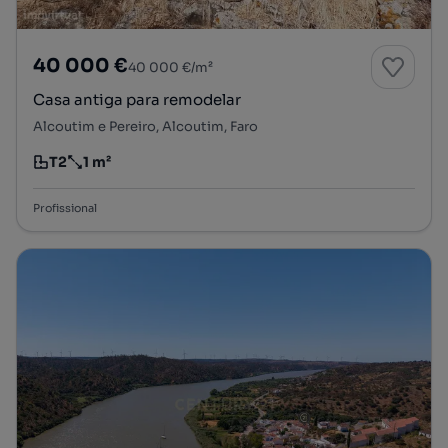
40 000 €
40 000 €/m²
Casa antiga para remodelar
Alcoutim e Pereiro, Alcoutim, Faro
T2
1 m²
Tipologia
Preço por metro quadrado
Profissional