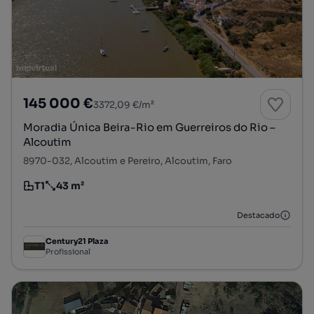
145 000 €
3372,09 €/m²
Moradia Única Beira-Rio em Guerreiros do Rio –
Alcoutim
8970-032, Alcoutim e Pereiro, Alcoutim, Faro
T1
43 m²
Tipologia
Preço por metro quadrado
Destacado
Century21 Plaza
Profissional