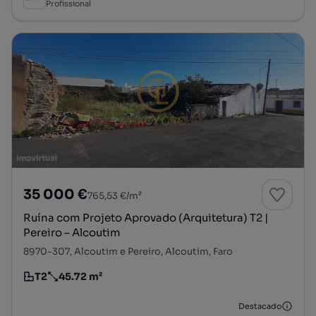
Profissional
35 000 €
765,53 €/m²
Ruína com Projeto Aprovado (Arquitetura) T2 |
Pereiro – Alcoutim
8970-307, Alcoutim e Pereiro, Alcoutim, Faro
T2
45.72 m²
Tipologia
Preço por metro quadrado
Destacado