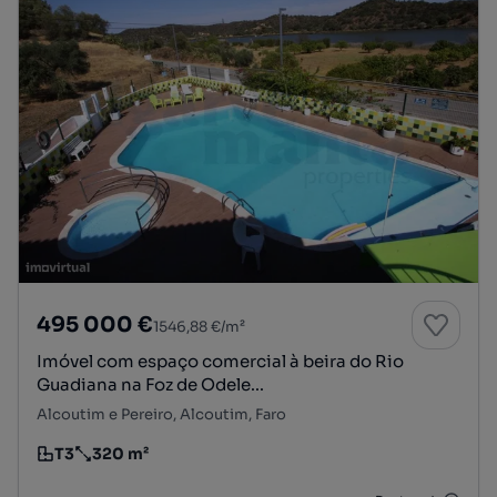
495 000 €
1546,88 €/m²
Imóvel com espaço comercial à beira do Rio
Guadiana na Foz de Odele...
Alcoutim e Pereiro, Alcoutim, Faro
T3
320 m²
Tipologia
Preço por metro quadrado