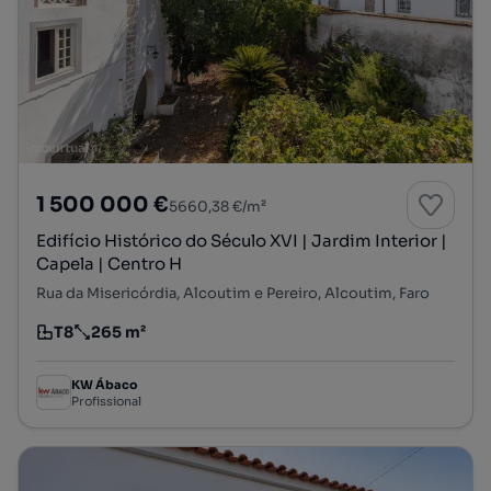
1 500 000 €
5660,38 €/m²
Edifício Histórico do Século XVI | Jardim Interior |
Capela | Centro H
Rua da Misericórdia, Alcoutim e Pereiro, Alcoutim, Faro
T8
265 m²
Tipologia
Preço por metro quadrado
KW Ábaco
Profissional