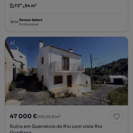
T2
54 m²
Tipologia
Preço por metro quadrado
Remax Select
Profissional
47 000 €
1119,05 €/m²
Ruína em Guerreiros do Rio com vista Rio
Guadiana