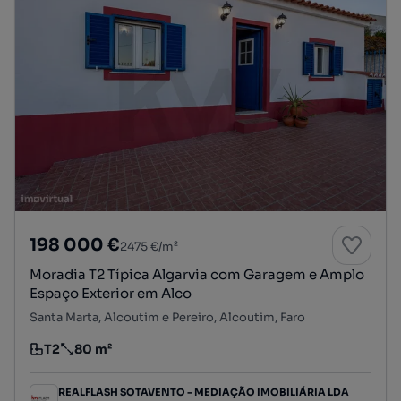
198 000 €
2475 €/m²
Moradia T2 Típica Algarvia com Garagem e Amplo
Espaço Exterior em Alco
Santa Marta, Alcoutim e Pereiro, Alcoutim, Faro
T2
80 m²
Tipologia
Preço por metro quadrado
REALFLASH SOTAVENTO - MEDIAÇÃO IMOBILIÁRIA LDA