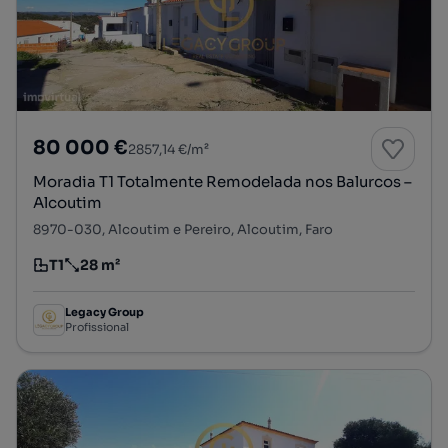
80 000 €
2857,14 €/m²
Moradia T1 Totalmente Remodelada nos Balurcos –
Alcoutim
8970-030, Alcoutim e Pereiro, Alcoutim, Faro
T1
28 m²
Tipologia
Preço por metro quadrado
Legacy Group
Profissional