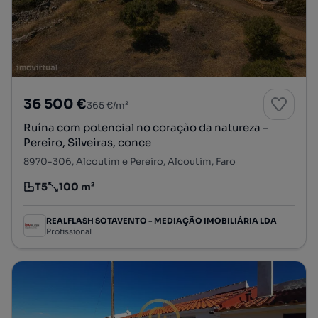
36 500 €
365 €/m²
Ruína com potencial no coração da natureza –
Pereiro, Silveiras, conce
8970-306, Alcoutim e Pereiro, Alcoutim, Faro
T5
100 m²
Tipologia
Preço por metro quadrado
REALFLASH SOTAVENTO - MEDIAÇÃO IMOBILIÁRIA LDA
Profissional