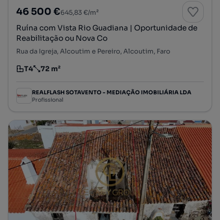
46 500 €
645,83 €/m²
Ruína com Vista Rio Guadiana | Oportunidade de
Reabilitação ou Nova Co
Rua da Igreja, Alcoutim e Pereiro, Alcoutim, Faro
T4
72 m²
Tipologia
Preço por metro quadrado
REALFLASH SOTAVENTO - MEDIAÇÃO IMOBILIÁRIA LDA
Profissional