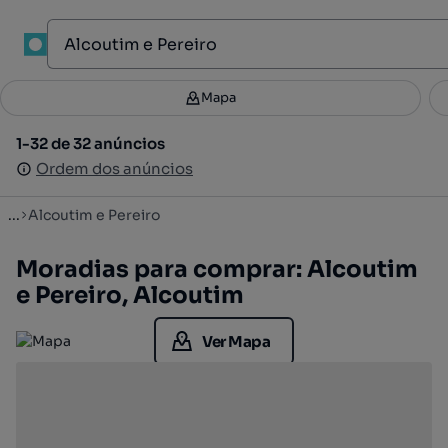
1
Mapa
Mapa
Filtros
Guardar pesquisa
2
1-32 de 32 anúncios
1-32 de 32 anúncios
Ordenar
Ordem dos anúncios
Ordem dos anúncios
...
Alcoutim e Pereiro
Moradias para comprar: Alcoutim
e Pereiro, Alcoutim
Ver Mapa