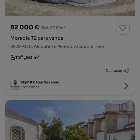
82 000 €
1366,67 €/m²
Moradia T2 para venda
8970-030, Alcoutim e Pereiro, Alcoutim, Faro
T2
60 m²
Tipologia
Preço por metro quadrado
Destacado
RE/MAX Four Seasons
Profissional