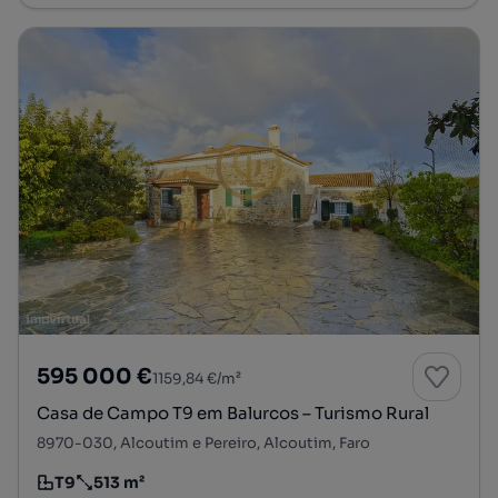
595 000 €
1159,84 €/m²
Casa de Campo T9 em Balurcos – Turismo Rural
8970-030, Alcoutim e Pereiro, Alcoutim, Faro
T9
513 m²
Tipologia
Preço por metro quadrado