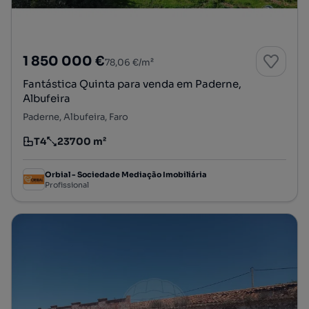
1 850 000 €
78,06 €/m²
Fantástica Quinta para venda em Paderne,
Albufeira
Paderne, Albufeira, Faro
T4
23700 m²
Tipologia
Preço por metro quadrado
Orbial - Sociedade Mediação Imobiliária
Profissional