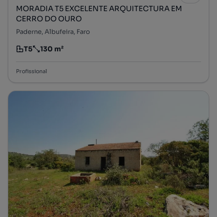
MORADIA T5 EXCELENTE ARQUITECTURA EM
CERRO DO OURO
Paderne, Albufeira, Faro
T5
130 m²
Tipologia
Preço por metro quadrado
Profissional