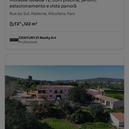
estacionamento e vista panorâ
Rua do Sul, Paderne, Albufeira, Faro
T2
122 m²
Tipologia
Preço por metro quadrado
CENTURY 21 Realty Art
Profissional