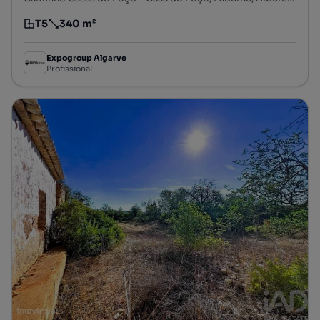
T5
340 m²
Tipologia
Preço por metro quadrado
Expogroup Algarve
Profissional