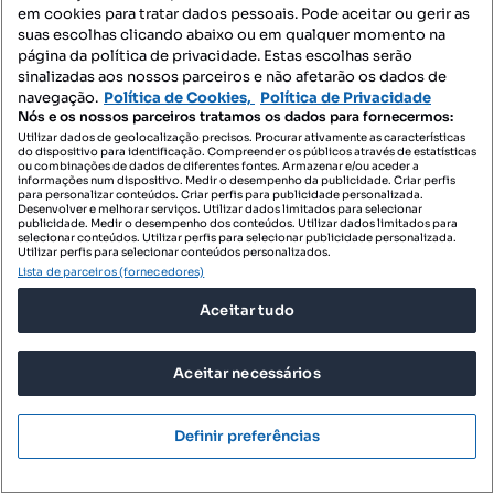
em cookies para tratar dados pessoais. Pode aceitar ou gerir as
suas escolhas clicando abaixo ou em qualquer momento na
página da política de privacidade. Estas escolhas serão
sinalizadas aos nossos parceiros e não afetarão os dados de
navegação.
Política de Cookies,
Política de Privacidade
Nós e os nossos parceiros tratamos os dados para fornecermos:
Utilizar dados de geolocalização precisos. Procurar ativamente as características
do dispositivo para identificação. Compreender os públicos através de estatísticas
ou combinações de dados de diferentes fontes. Armazenar e/ou aceder a
490 000 €
informações num dispositivo. Medir o desempenho da publicidade. Criar perfis
3402,78 €/m²
para personalizar conteúdos. Criar perfis para publicidade personalizada.
Desenvolver e melhorar serviços. Utilizar dados limitados para selecionar
Moradia T3+2 para venda em Paderne, Albufeira
publicidade. Medir o desempenho dos conteúdos. Utilizar dados limitados para
selecionar conteúdos. Utilizar perfis para selecionar publicidade personalizada.
Albufeira, Paderne, Albufeira, Faro
Utilizar perfis para selecionar conteúdos personalizados.
Lista de parceiros (fornecedores)
T5
144 m²
Tipologia
Preço por metro quadrado
Aceitar tudo
Live in Holidays
Profissional
Aceitar necessários
Definir preferências