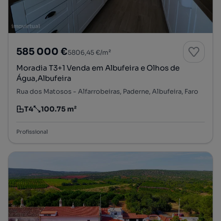
585 000 €
5806,45 €/m²
Moradia T3+1 Venda em Albufeira e Olhos de
Água,Albufeira
Rua dos Matosos - Alfarrobeiras, Paderne, Albufeira, Faro
T4
100.75 m²
Tipologia
Preço por metro quadrado
Profissional