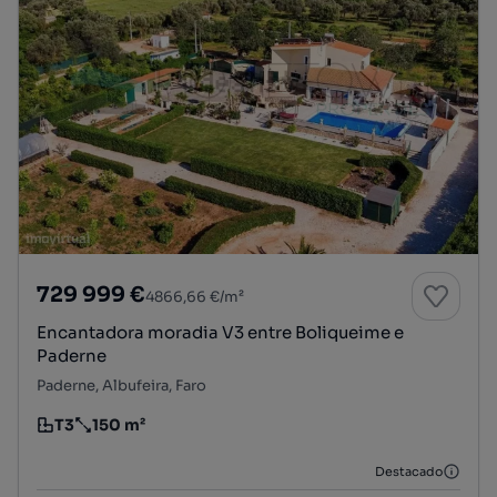
729 999 €
4866,66 €/m²
Encantadora moradia V3 entre Boliqueime e
Paderne
Paderne, Albufeira, Faro
T3
150 m²
Tipologia
Preço por metro quadrado
Destacado