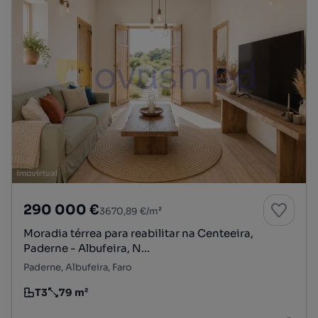
290 000 €
3670,89 €/m²
Moradia térrea para reabilitar na Centeeira,
Paderne - Albufeira, N...
Paderne, Albufeira, Faro
T3
79 m²
Tipologia
Preço por metro quadrado