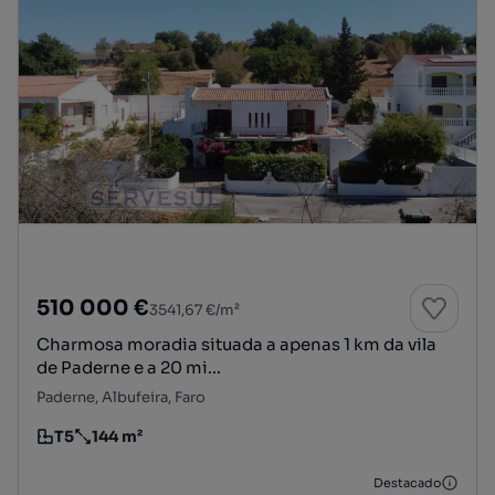
510 000 €
3541,67 €/m²
Charmosa moradia situada a apenas 1 km da vila
de Paderne e a 20 mi...
Paderne, Albufeira, Faro
T5
144 m²
Tipologia
Preço por metro quadrado
Destacado