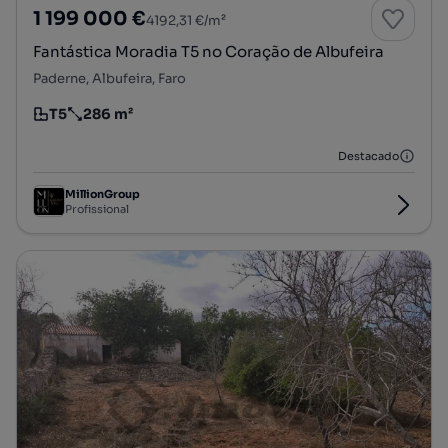
1 199 000 €
4192,31 €/m²
Fantástica Moradia T5 no Coração de Albufeira
Paderne, Albufeira, Faro
T5
286 m²
Tipologia
Preço por metro quadrado
Destacado
MillionGroup
Profissional