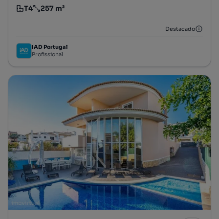
T4
257 m²
Tipologia
Preço por metro quadrado
Destacado
IAD Portugal
Profissional