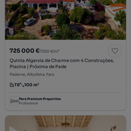
725 000 €
7250 €/m²
Quinta Algarvia de Charme com 4 Construções,
Piscina | Próxima de Pade
Paderne, Albufeira, Faro
T8
100 m²
Tipologia
Preço por metro quadrado
Pera Premium Properties
Profissional