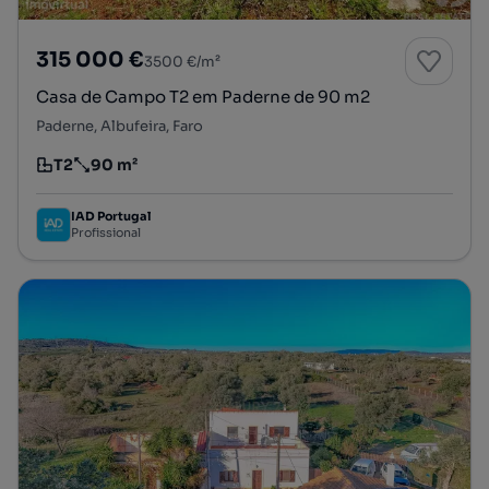
315 000 €
3500 €/m²
Casa de Campo T2 em Paderne de 90 m2
Paderne, Albufeira, Faro
T2
90 m²
Tipologia
Preço por metro quadrado
IAD Portugal
Profissional