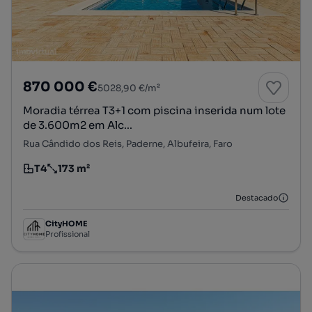
870 000 €
5028,90 €/m²
Moradia térrea T3+1 com piscina inserida num lote
de 3.600m2 em Alc...
Rua Cândido dos Reis, Paderne, Albufeira, Faro
T4
173 m²
Tipologia
Preço por metro quadrado
Destacado
CityHOME
Profissional