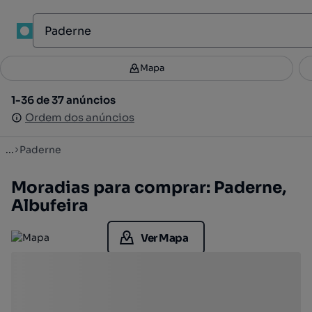
1
Mapa
Mapa
Filtros
Guardar pesquisa
2
1-36 de 37 anúncios
1-36 de 37 anúncios
Ordenar
Ordem dos anúncios
Ordem dos anúncios
...
Paderne
Moradias para comprar: Paderne,
Albufeira
Ver Mapa