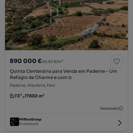
890 000 €
49,92 €/m²
Quinta Centenária para Venda em Paderne – Um
Refúgio de Charme e com b
Paderne, Albufeira, Faro
T3
17830 m²
Tipologia
Preço por metro quadrado
Destacado
MillionGroup
Profissional