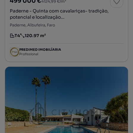
499 000 €
4124,99 €/m²
Paderne - Quinta com cavalariças- tradição,
potencial e localização...
Paderne, Albufeira, Faro
T4
120.97 m²
Tipologia
Preço por metro quadrado
PREDIMED IMOBILÍARIA
Profissional