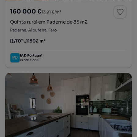
160 000 €
13,91 €/m²
Quinta rural em Paderne de 85 m2
Paderne, Albufeira, Faro
T0
11502 m²
Tipologia
Preço por metro quadrado
IAD Portugal
Profissional