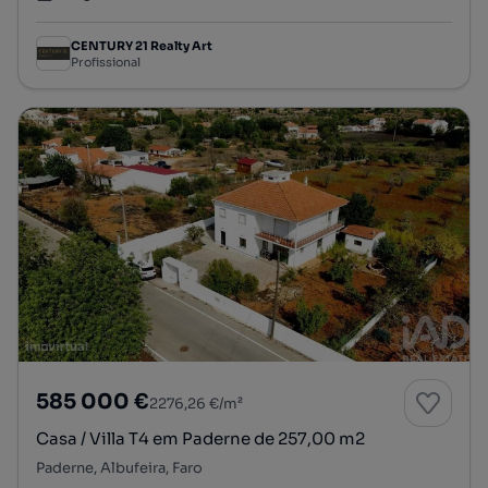
Tipologia
Preço por metro quadrado
CENTURY 21 Realty Art
Profissional
585 000 €
2276,26 €/m²
Casa / Villa T4 em Paderne de 257,00 m2
Paderne, Albufeira, Faro