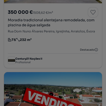
350 000 €
1508,62 €/m²
Moradia tradicional alentejana remodelada, com
piscina de água salgada
Rua Dom Nuno Álvares Pereira, Igrejinha, Arraiolos, Évora
T6
232 m²
Tipologia
Preço por metro quadrado
Destacado
Century21 Nações II
Profissional