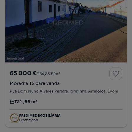
65 000 €
984,85 €/m²
Moradia T2 para venda
Rua Dom Nuno Álvares Pereira, Igrejinha, Arraiolos, Évora
T2
66 m²
Tipologia
Preço por metro quadrado
PREDIMED IMOBILÍARIA
Profissional