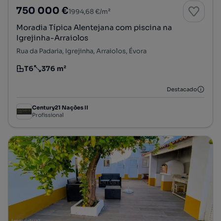
750 000 €
1994,68 €/m²
Moradia Típica Alentejana com piscina na
Igrejinha-Arraiolos
Rua da Padaria, Igrejinha, Arraiolos, Évora
T6
376 m²
Tipologia
Preço por metro quadrado
Destacado
Century21 Nações II
Profissional