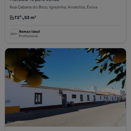
Rua Cabana do Bico, Igrejinha, Arraiolos, Évora
T2
53 m²
Tipologia
Preço por metro quadrado
Remax Ideal
Profissional