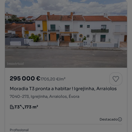
295 000 €
1705,20 €/m²
Moradia T3 pronta a habitar ! Igrejinha, Arraiolos
7040-273, Igrejinha, Arraiolos, Évora
T3
173 m²
Tipologia
Preço por metro quadrado
Destacado
Profissional