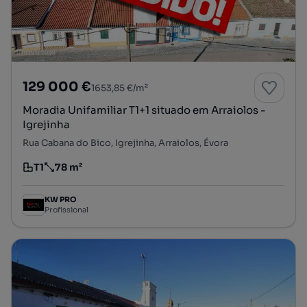
129 000 €
1653,85 €/m²
Moradia Unifamiliar T1+1 situado em Arraiolos -
Igrejinha
Rua Cabana do Bico, Igrejinha, Arraiolos, Évora
T1
78 m²
Tipologia
Preço por metro quadrado
KW PRO
Profissional