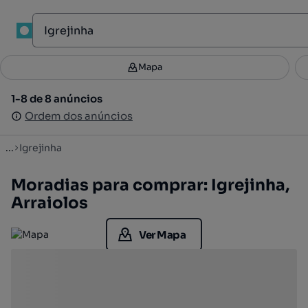
1
Mapa
Mapa
Filtros
Guardar pesquisa
2
1-8 de 8 anúncios
1-8 de 8 anúncios
Ordenar
Ordem dos anúncios
Ordem dos anúncios
...
Igrejinha
Moradias para comprar: Igrejinha,
Arraiolos
Ver Mapa