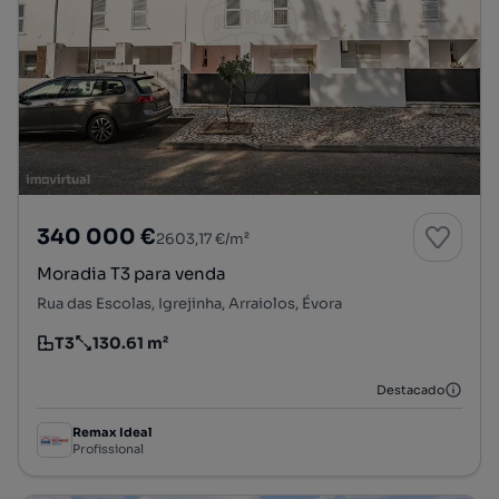
340 000 €
2603,17 €/m²
Moradia T3 para venda
Rua das Escolas, Igrejinha, Arraiolos, Évora
T3
130.61 m²
Tipologia
Preço por metro quadrado
Destacado
Remax Ideal
Profissional