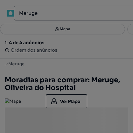
1
Mapa
Mapa
Filtros
Guardar pesquisa
2
1-4 de 4 anúncios
1-4 de 4 anúncios
Ordenar
Ordem dos anúncios
Ordem dos anúncios
...
Meruge
Moradias para comprar: Meruge,
Oliveira do Hospital
Ver Mapa