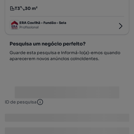
T3
30 m²
Tipologia
Preço por metro quadrado
ERA Covilhã - Fundão - Seia
Profissional
Pesquisa um negócio perfeito?
Guarde esta pesquisa e informá-lo(a)-emos quando
aparecerem novos anúncios coincidentes.
ID de pesquisa
ID de pesquisa