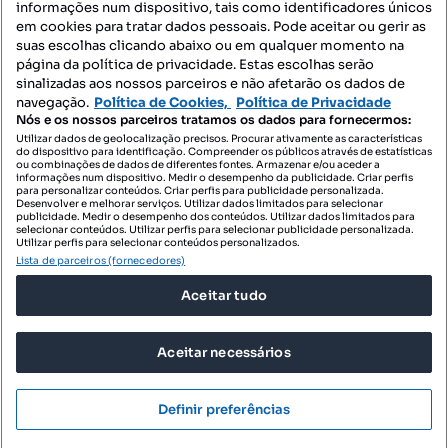
informações num dispositivo, tais como identificadores únicos
Mapa do Site
em cookies para tratar dados pessoais. Pode aceitar ou gerir as
suas escolhas clicando abaixo ou em qualquer momento na
página da política de privacidade. Estas escolhas serão
sinalizadas aos nossos parceiros e não afetarão os dados de
Contacte-nos
navegação.
Política de Cookies,
Política de Privacidade
Nós e os nossos parceiros tratamos os dados para fornecermos:
Utilizar dados de geolocalização precisos. Procurar ativamente as características
do dispositivo para identificação. Compreender os públicos através de estatísticas
SIGA-NOS:
ou combinações de dados de diferentes fontes. Armazenar e/ou aceder a
informações num dispositivo. Medir o desempenho da publicidade. Criar perfis
para personalizar conteúdos. Criar perfis para publicidade personalizada.
Desenvolver e melhorar serviços. Utilizar dados limitados para selecionar
publicidade. Medir o desempenho dos conteúdos. Utilizar dados limitados para
selecionar conteúdos. Utilizar perfis para selecionar publicidade personalizada.
DESCARREGAR NA:
Utilizar perfis para selecionar conteúdos personalizados.
Lista de parceiros (fornecedores)
Aceitar tudo
Aceitar necessários
© 2026 Imovirtual.com, OLX Portugal, S.A.
TERMOS DE UTILIZAÇÃO
Definir preferências
POLÍTICA DE PRIVACIDADE
CONFIGURAÇÕES DE PRIVACIDADE