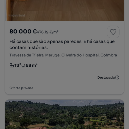
80 000 €
476,19 €/m²
Há casas que são apenas paredes. E há casas que
contam histórias.
Travessa da Tileira, Meruge, Oliveira do Hospital, Coimbra
T3
168 m²
Tipologia
Preço por metro quadrado
Destacado
Oferta privada