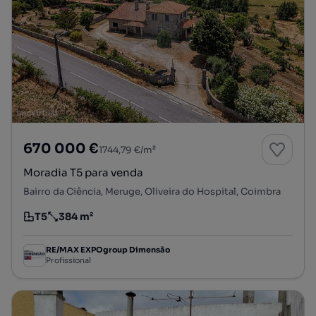
670 000 €
1744,79 €/m²
Moradia T5 para venda
Bairro da Ciência, Meruge, Oliveira do Hospital, Coimbra
T5
384 m²
Tipologia
Preço por metro quadrado
RE/MAX EXPOgroup Dimensão
Profissional