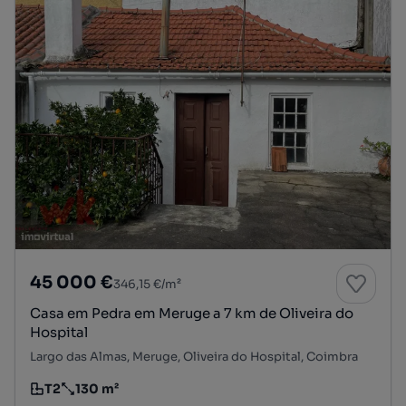
45 000 €
346,15 €/m²
Casa em Pedra em Meruge a 7 km de Oliveira do
Hospital
Largo das Almas, Meruge, Oliveira do Hospital, Coimbra
T2
130 m²
Tipologia
Preço por metro quadrado