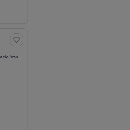
Aldeia do Bispo, Águas e Aldeia de João Pires, Penamacor, Castelo Branco