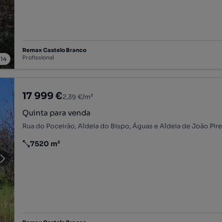
Remax Castelo Branco
Profissional
/
14
17 999 €
2,39 €/m²
Quinta para venda
7520 m²
Preço por metro quadrado