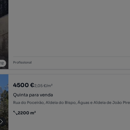
Profissional
/
12
4500 €
2,05 €/m²
Quinta para venda
2200 m²
Preço por metro quadrado