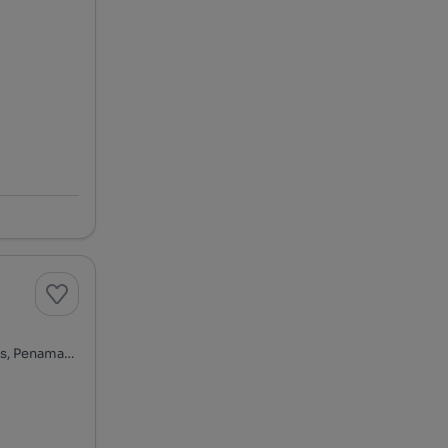
Rua do Poceirão, Aldeia do Bispo, Águas e Aldeia de João Pires, Penamacor, Castelo Branco