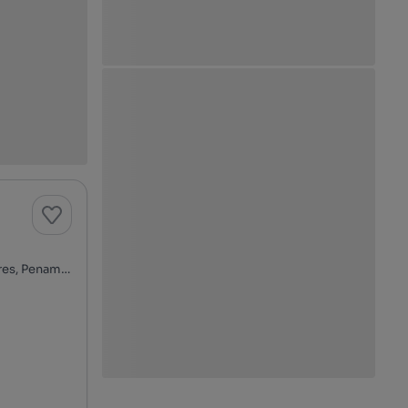
Rua do Lavadouro, Aldeia do Bispo, Águas e Aldeia de João Pires, Penamacor, Castelo Branco