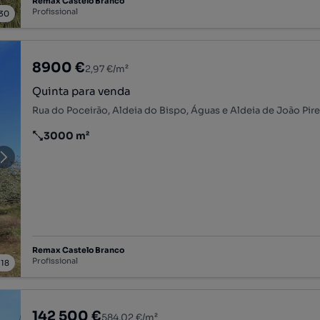
Remax Castelo Branco
Profissional
30
8900 €
2,97 €/m²
Quinta para venda
3000 m²
Preço por metro quadrado
Remax Castelo Branco
Profissional
/
18
142 500 €
584,02 €/m²