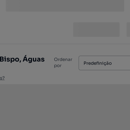
 Bispo, Águas
Ordenar
Predefinição
por
s?