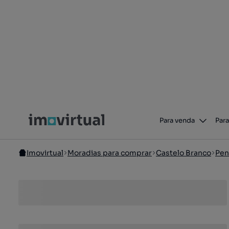
Para venda
Para
Imovirtual
Moradias para comprar
Castelo Branco
Pen