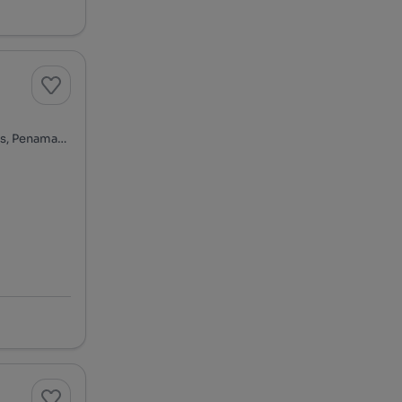
Rua do Poceirão, Aldeia do Bispo, Águas e Aldeia de João Pires, Penamacor, Castelo Branco