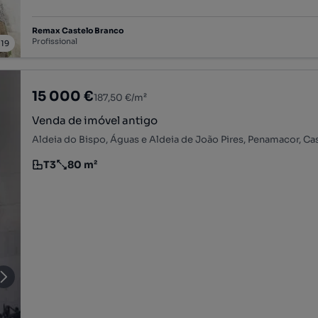
Remax Castelo Branco
Profissional
/
19
15 000 €
187,50 €/m²
Venda de imóvel antigo
T3
80 m²
Tipologia
Preço por metro quadrado