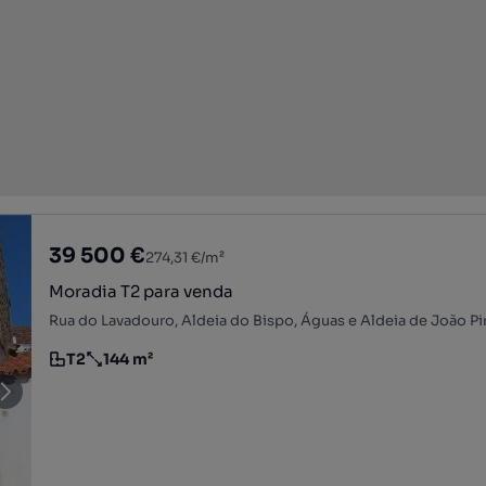
39 500 €
274,31 €/m²
Moradia T2 para venda
T2
144 m²
Tipologia
Preço por metro quadrado