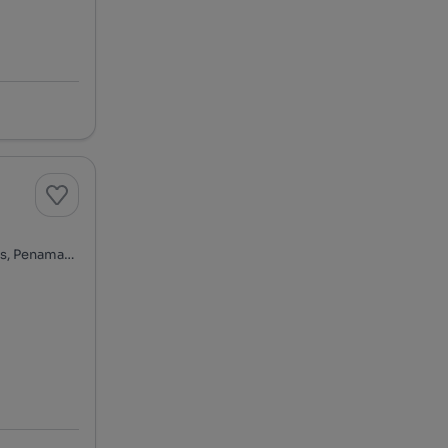
Rua do Poceirão, Aldeia do Bispo, Águas e Aldeia de João Pires, Penamacor, Castelo Branco