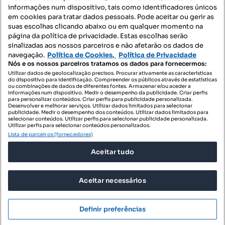
informações num dispositivo, tais como identificadores únicos
Mapa do Site
em cookies para tratar dados pessoais. Pode aceitar ou gerir as
suas escolhas clicando abaixo ou em qualquer momento na
página da política de privacidade. Estas escolhas serão
sinalizadas aos nossos parceiros e não afetarão os dados de
Contacte-nos
navegação.
Política de Cookies,
Política de Privacidade
Nós e os nossos parceiros tratamos os dados para fornecermos:
Utilizar dados de geolocalização precisos. Procurar ativamente as características
do dispositivo para identificação. Compreender os públicos através de estatísticas
SIGA-NOS:
ou combinações de dados de diferentes fontes. Armazenar e/ou aceder a
informações num dispositivo. Medir o desempenho da publicidade. Criar perfis
para personalizar conteúdos. Criar perfis para publicidade personalizada.
Desenvolver e melhorar serviços. Utilizar dados limitados para selecionar
publicidade. Medir o desempenho dos conteúdos. Utilizar dados limitados para
selecionar conteúdos. Utilizar perfis para selecionar publicidade personalizada.
DESCARREGAR NA:
Utilizar perfis para selecionar conteúdos personalizados.
Lista de parceiros (fornecedores)
Aceitar tudo
Aceitar necessários
© 2026 Imovirtual.com, OLX Portugal, S.A.
TERMOS DE UTILIZAÇÃO
Definir preferências
POLÍTICA DE PRIVACIDADE
CONFIGURAÇÕES DE PRIVACIDADE