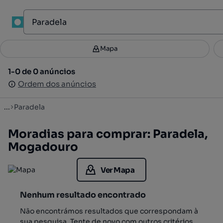
1
Mapa
Mapa
Filtros
Guardar pesquisa
2
1-0 de 0 anúncios
1-0 de 0 anúncios
Ordenar
Ordem dos anúncios
Ordem dos anúncios
...
Paradela
Moradias para comprar: Paradela,
Mogadouro
Ver Mapa
Nenhum resultado encontrado
Não encontrámos resultados que correspondam à
sua pesquisa. Tente de novo com outros critérios