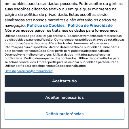
concelho de Serpa
em cookies para tratar dados pessoais. Pode aceitar ou gerir as
suas escolhas clicando abaixo ou em qualquer momento na
Vila Nova de São Bento e Vale de Vargo, Serpa, Beja
página da política de privacidade. Estas escolhas serão
sinalizadas aos nossos parceiros e não afetarão os dados de
T4
113 m²
Tipologia
Preço por metro quadrado
navegação.
Política de Cookies,
Política de Privacidade
Nós e os nossos parceiros tratamos os dados para fornecermos:
SCI Properties
Utilizar dados de geolocalização precisos. Procurar ativamente as características
Profissional
do dispositivo para identificação. Compreender os públicos através de estatísticas
ou combinações de dados de diferentes fontes. Armazenar e/ou aceder a
informações num dispositivo. Medir o desempenho da publicidade. Criar perfis
para personalizar conteúdos. Criar perfis para publicidade personalizada.
Desenvolver e melhorar serviços. Utilizar dados limitados para selecionar
publicidade. Medir o desempenho dos conteúdos. Utilizar dados limitados para
selecionar conteúdos. Utilizar perfis para selecionar publicidade personalizada.
Utilizar perfis para selecionar conteúdos personalizados.
Lista de parceiros (fornecedores)
Aceitar tudo
Aceitar necessários
Definir preferências
298 000 €