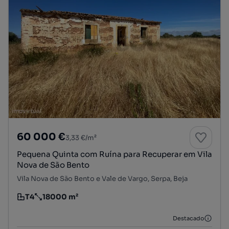
60 000 €
3,33 €/m²
Pequena Quinta com Ruína para Recuperar em Vila
Nova de São Bento
Vila Nova de São Bento e Vale de Vargo, Serpa, Beja
T4
18000 m²
Tipologia
Preço por metro quadrado
Destacado