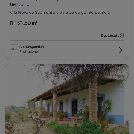
Bento ....
Vila Nova de São Bento e Vale de Vargo, Serpa, Beja
T3
50 m²
Tipologia
Preço por metro quadrado
Destacado
SCI Properties
Profissional