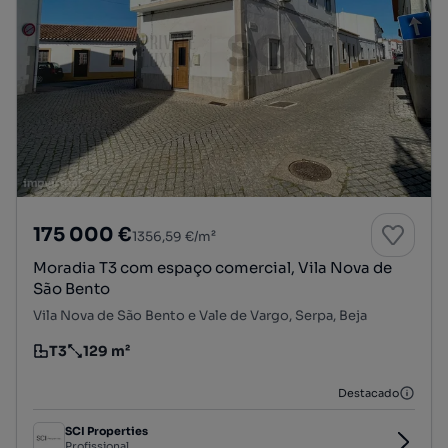
175 000 €
1356,59 €/m²
Moradia T3 com espaço comercial, Vila Nova de
São Bento
Vila Nova de São Bento e Vale de Vargo, Serpa, Beja
T3
129 m²
Tipologia
Preço por metro quadrado
Destacado
SCI Properties
Profissional