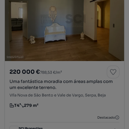
220 000 €
788,53 €/m²
Uma fantástica moradia com áreas amplas com
um excelente terreno.
Vila Nova de São Bento e Vale de Vargo, Serpa, Beja
T4
279 m²
Tipologia
Preço por metro quadrado
Destacado
SCI Properties