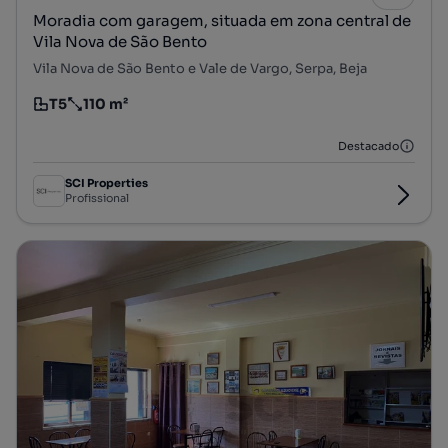
Moradia com garagem, situada em zona central de
Vila Nova de São Bento
Vila Nova de São Bento e Vale de Vargo, Serpa, Beja
T5
110 m²
Tipologia
Preço por metro quadrado
Destacado
SCI Properties
Profissional