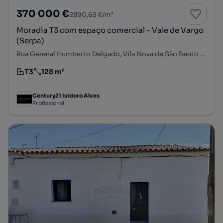
370 000 €
2890,63 €/m²
Moradia T3 com espaço comercial - Vale de Vargo
(Serpa)
Rua General Humberto Delgado, Vila Nova de São Bento e Vale de Vargo, Serpa, Beja
T3
128 m²
Tipologia
Preço por metro quadrado
Century21 Isidoro Alves
Profissional