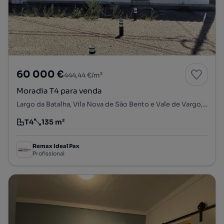
60 000 €
444,44 €/m²
Moradia T4 para venda
Largo da Batalha, Vila Nova de São Bento e Vale de Vargo, Serpa, Beja
T4
135 m²
Tipologia
Preço por metro quadrado
Remax Ideal Pax
Profissional