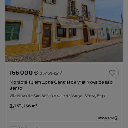
165 000 €
1057,69 €/m²
Moradia T3 em Zona Central de Vila Nova de são
Bento
Vila Nova de São Bento e Vale de Vargo, Serpa, Beja
T3
156 m²
Tipologia
Preço por metro quadrado
Destacado