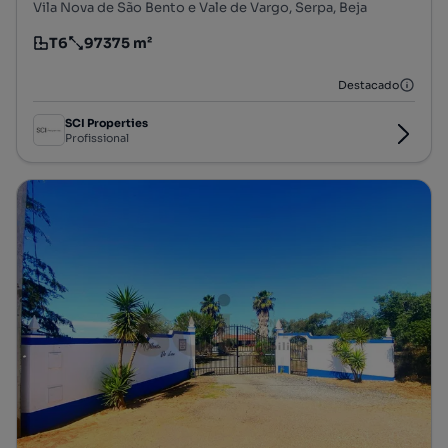
Vila Nova de São Bento e Vale de Vargo, Serpa, Beja
T6
97375 m²
Tipologia
Preço por metro quadrado
Destacado
SCI Properties
Profissional