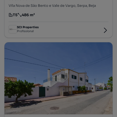
Vila Nova de São Bento e Vale de Vargo, Serpa, Beja
T5
486 m²
Tipologia
Preço por metro quadrado
SCI Properties
Profissional