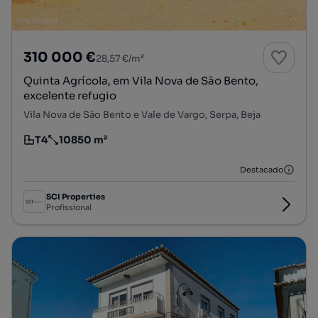
310 000 €
28,57 €/m²
Quinta Agrícola, em Vila Nova de São Bento,
excelente refugio
Vila Nova de São Bento e Vale de Vargo, Serpa, Beja
T4
10850 m²
Tipologia
Preço por metro quadrado
Destacado
SCI Properties
Profissional