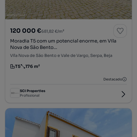
120 000 €
681,82 €/m²
Moradia T5 com um potencial enorme, em Vila
Nova de São Bento...
Vila Nova de São Bento e Vale de Vargo, Serpa, Beja
T5
176 m²
Tipologia
Preço por metro quadrado
Destacado
SCI Properties
Profissional