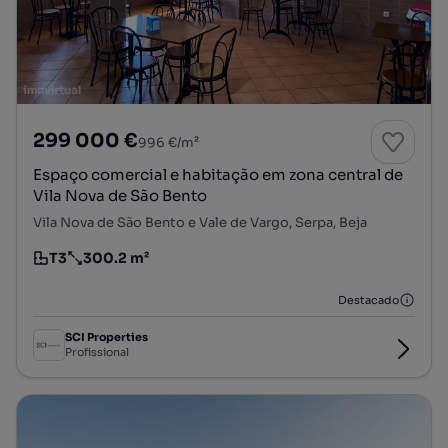
299 000 €
996 €/m²
Espaço comercial e habitação em zona central de
Vila Nova de São Bento
Vila Nova de São Bento e Vale de Vargo, Serpa, Beja
T3
300.2 m²
Tipologia
Preço por metro quadrado
Destacado
SCI Properties
Profissional