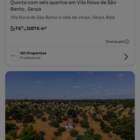
Quinta com seis quartos em Vila Nova de São
Bento , Serpa
Vila Nova de São Bento e Vale de Vargo, Serpa, Beja
T6
12876 m²
Tipologia
Preço por metro quadrado
Destacado
SCI Properties
Profissional