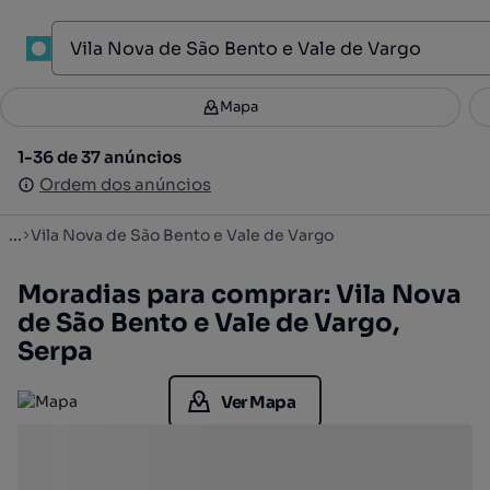
1
Mapa
Mapa
Filtros
Guardar pesquisa
2
1-36 de 37 anúncios
1-36 de 37 anúncios
Ordenar
Ordem dos anúncios
Ordem dos anúncios
...
Vila Nova de São Bento e Vale de Vargo
Moradias para comprar: Vila Nova
de São Bento e Vale de Vargo,
Serpa
Ver Mapa