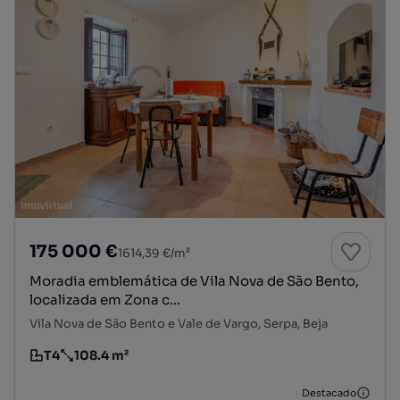
175 000 €
1614,39 €/m²
Moradia emblemática de Vila Nova de São Bento,
localizada em Zona c...
Vila Nova de São Bento e Vale de Vargo, Serpa, Beja
T4
108.4 m²
Tipologia
Preço por metro quadrado
Destacado