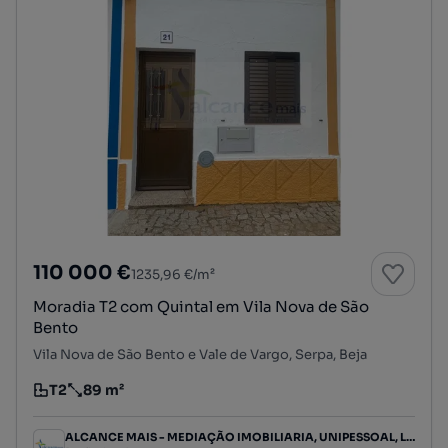
110 000 €
1235,96 €/m²
Moradia T2 com Quintal em Vila Nova de São
Bento
Vila Nova de São Bento e Vale de Vargo, Serpa, Beja
T2
89 m²
Tipologia
Preço por metro quadrado
ALCANCE MAIS - MEDIAÇÃO IMOBILIARIA, UNIPESSOAL, LDA