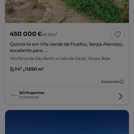
450 000 €
40 €/m²
Quinta t4 em Vila Verde de Ficalho, Serpa Alentejo,
excelente para ...
Vila Nova de São Bento e Vale de Vargo, Serpa, Beja
T4
11250 m²
Tipologia
Preço por metro quadrado
Destacado
SCI Properties
Profissional