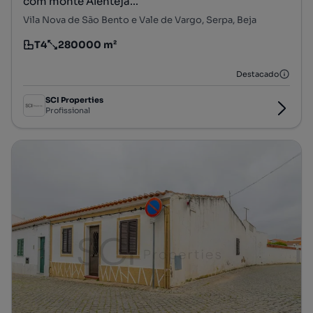
com monte Alenteja...
Vila Nova de São Bento e Vale de Vargo, Serpa, Beja
T4
280000 m²
Tipologia
Preço por metro quadrado
Destacado
SCI Properties
Profissional