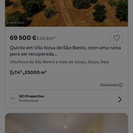
69 500 €
3,02 €/m²
Quinta em Vila Nova de São Bento, com uma ruina
para ser recuperada...
Vila Nova de São Bento e Vale de Vargo, Serpa, Beja
T4
23000 m²
Tipologia
Preço por metro quadrado
Destacado
SCI Properties
Profissional