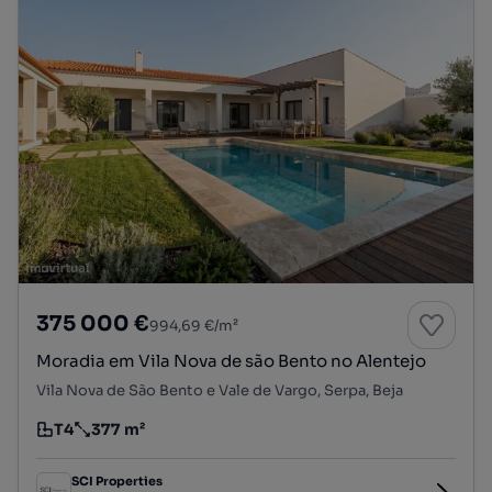
375 000 €
994,69 €/m²
Moradia em Vila Nova de são Bento no Alentejo
Vila Nova de São Bento e Vale de Vargo, Serpa, Beja
T4
377 m²
Tipologia
Preço por metro quadrado
SCI Properties