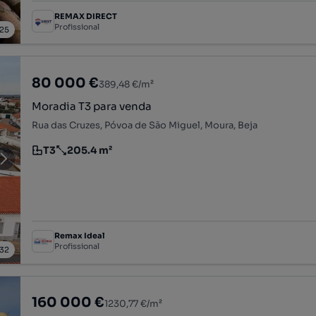
REMAX DIRECT
Profissional
25
80 000 €
389,48 €/m²
Moradia T3 para venda
Rua das Cruzes, Póvoa de São Miguel, Moura, Beja
T3
205.4 m²
Tipologia
Preço por metro quadrado
Remax Ideal
Profissional
32
160 000 €
1230,77 €/m²