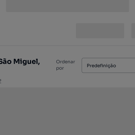
São Miguel,
Ordenar
Predefinição
por
?