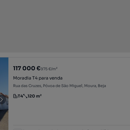
117 000 €
975 €/m²
Moradia T4 para venda
Rua das Cruzes, Póvoa de São Miguel, Moura, Beja
T4
120 m²
Tipologia
Preço por metro quadrado