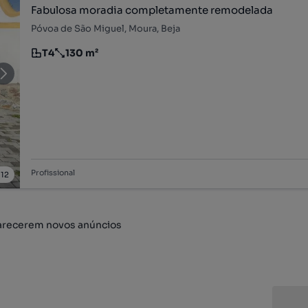
Fabulosa moradia completamente remodelada
Póvoa de São Miguel, Moura, Beja
T4
130 m²
Tipologia
Preço por metro quadrado
Profissional
/
12
arecerem novos anúncios