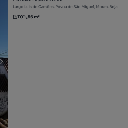
Largo Luís de Camões, Póvoa de São Miguel, Moura, Beja
T0
56 m²
Tipologia
Preço por metro quadrado