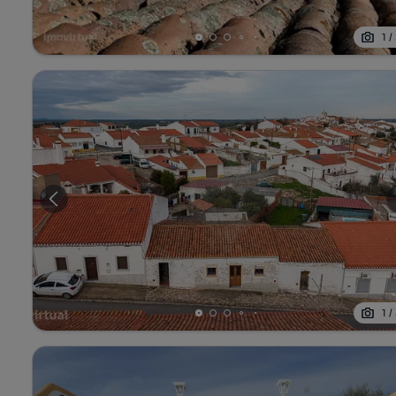
1
/
1
/