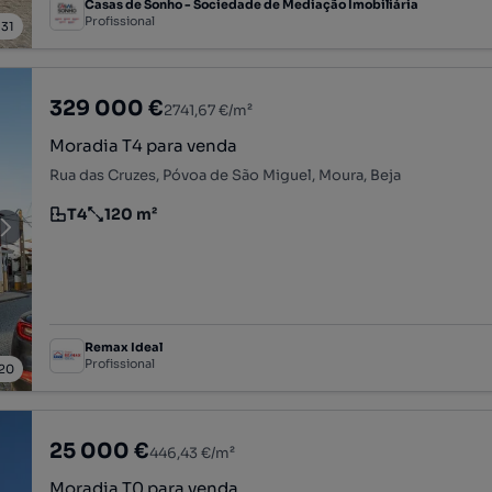
Casas de Sonho - Sociedade de Mediação Imobiliária
Profissional
/
31
329 000 €
2741,67 €/m²
Moradia T4 para venda
Rua das Cruzes, Póvoa de São Miguel, Moura, Beja
T4
120 m²
Tipologia
Preço por metro quadrado
Remax Ideal
Profissional
20
25 000 €
446,43 €/m²
Moradia T0 para venda