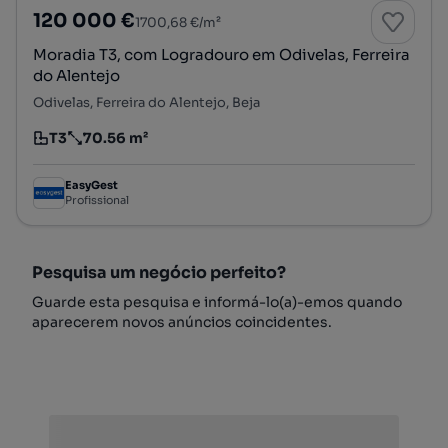
120 000 €
1700,68 €/m²
Moradia T3, com Logradouro em Odivelas, Ferreira
do Alentejo
Odivelas, Ferreira do Alentejo, Beja
T3
70.56 m²
Tipologia
Preço por metro quadrado
EasyGest
Profissional
Pesquisa um negócio perfeito?
Guarde esta pesquisa e informá-lo(a)-emos quando
aparecerem novos anúncios coincidentes.