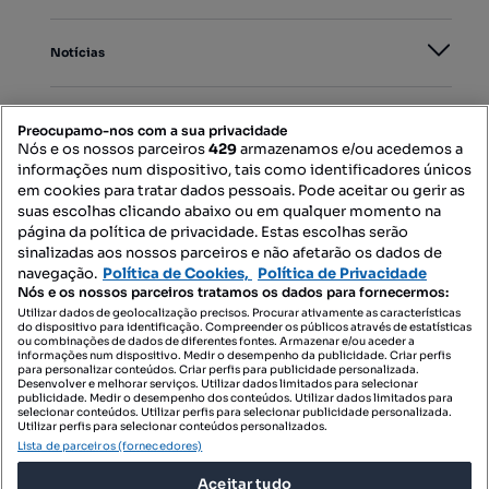
Notícias
PORTAIS
Preocupamo-nos com a sua privacidade
Nós e os nossos parceiros
429
armazenamos e/ou acedemos a
informações num dispositivo, tais como identificadores únicos
Mapa do Site
em cookies para tratar dados pessoais. Pode aceitar ou gerir as
suas escolhas clicando abaixo ou em qualquer momento na
página da política de privacidade. Estas escolhas serão
sinalizadas aos nossos parceiros e não afetarão os dados de
Contacte-nos
navegação.
Política de Cookies,
Política de Privacidade
Nós e os nossos parceiros tratamos os dados para fornecermos:
Utilizar dados de geolocalização precisos. Procurar ativamente as características
do dispositivo para identificação. Compreender os públicos através de estatísticas
SIGA-NOS:
ou combinações de dados de diferentes fontes. Armazenar e/ou aceder a
informações num dispositivo. Medir o desempenho da publicidade. Criar perfis
para personalizar conteúdos. Criar perfis para publicidade personalizada.
Desenvolver e melhorar serviços. Utilizar dados limitados para selecionar
publicidade. Medir o desempenho dos conteúdos. Utilizar dados limitados para
selecionar conteúdos. Utilizar perfis para selecionar publicidade personalizada.
DESCARREGAR NA:
Utilizar perfis para selecionar conteúdos personalizados.
Lista de parceiros (fornecedores)
Aceitar tudo