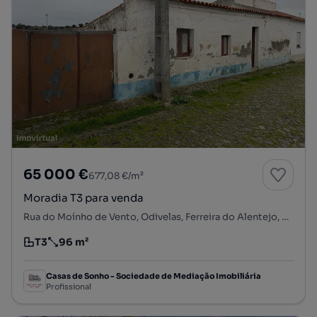
65 000 €
677,08 €/m²
Moradia T3 para venda
Rua do Moínho de Vento, Odivelas, Ferreira do Alentejo, Beja
T3
96 m²
Tipologia
Preço por metro quadrado
Casas de Sonho - Sociedade de Mediação Imobiliária
Profissional