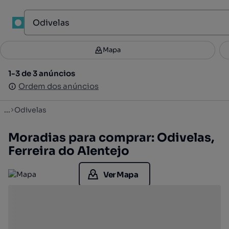
1
Mapa
Mapa
Filtros
Guardar pesquisa
2
1-3 de 3 anúncios
1-3 de 3 anúncios
Ordenar
Ordem dos anúncios
Ordem dos anúncios
...
Odivelas
Moradias para comprar: Odivelas,
Ferreira do Alentejo
Ver Mapa