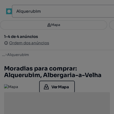
1
Mapa
Mapa
Filtros
Guardar pesquisa
2
1-4 de 4 anúncios
1-4 de 4 anúncios
Ordenar
Ordem dos anúncios
Ordem dos anúncios
...
Alquerubim
Moradias para comprar:
Alquerubim, Albergaria-a-Velha
Ver Mapa