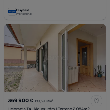
Tipologia
Preço por metro quadrado
EasyGest
Profissional
369 900 €
1189,39 €/m²
| Moradia T4| Alquerubim | Terreno 2.084m2