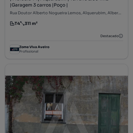
|Garagem 3 carros |Poço |
Rua Doutor Alberto Nogueira Lemos, Alquerubim, Albergaria-a-Velha, Aveiro
T4
311 m²
Tipologia
Preço por metro quadrado
Destacado
Zome Viva Aveiro
Profissional