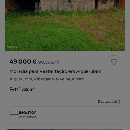
49 000 €
790,32 €/m²
Moradia para Reabilitação em Alquerubim
Alquerubim, Albergaria-a-Velha, Aveiro
T1
62 m²
Tipologia
Preço por metro quadrado
Destacado
IMO/STOP
Profissional