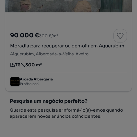
90 000 €
300 €/m²
Moradia para recuperar ou demolir em Aquerubim
Alquerubim, Albergaria-a-Velha, Aveiro
T3
300 m²
Tipologia
Preço por metro quadrado
Arcada Albergaria
Profissional
Pesquisa um negócio perfeito?
Guarde esta pesquisa e informá-lo(a)-emos quando
aparecerem novos anúncios coincidentes.