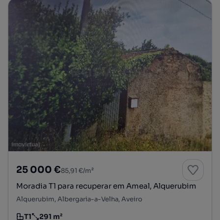
25 000 €
85,91 €/m²
Moradia T1 para recuperar em Ameal, Alquerubim
Alquerubim, Albergaria-a-Velha, Aveiro
T1
291 m²