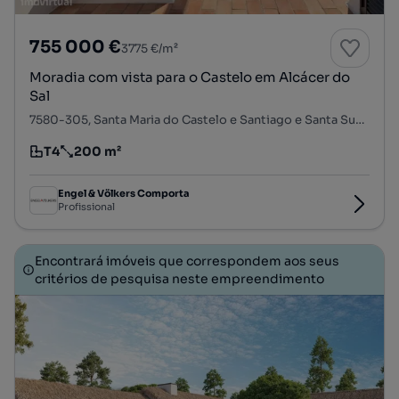
755 000 €
3775 €/m²
Moradia com vista para o Castelo em Alcácer do
Sal
7580-305, Santa Maria do Castelo e Santiago e Santa Susana, Alcácer do Sal, Setúbal
T4
200 m²
Tipologia
Preço por metro quadrado
Engel & Völkers Comporta
Profissional
Encontrará imóveis que correspondem aos seus
critérios de pesquisa neste empreendimento