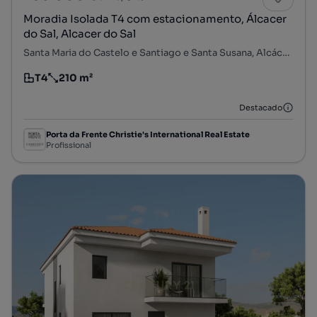
Moradia Isolada T4 com estacionamento, Álcacer
do Sal, Alcacer do Sal
Santa Maria do Castelo e Santiago e Santa Susana, Alcácer do Sal, Setúbal
T4
210 m²
Tipologia
Preço por metro quadrado
Destacado
Porta da Frente Christie's International Real Estate
Profissional