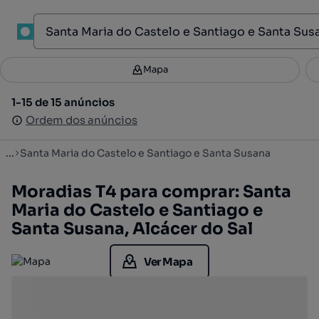
1
Mapa
Mapa
Filtros
Guardar pesquisa
3
1-15 de 15 anúncios
1-15 de 15 anúncios
Ordenar
Ordem dos anúncios
Ordem dos anúncios
...
Santa Maria do Castelo e Santiago e Santa Susana
Moradias T4 para comprar: Santa
Maria do Castelo e Santiago e
Santa Susana, Alcácer do Sal
Ver Mapa