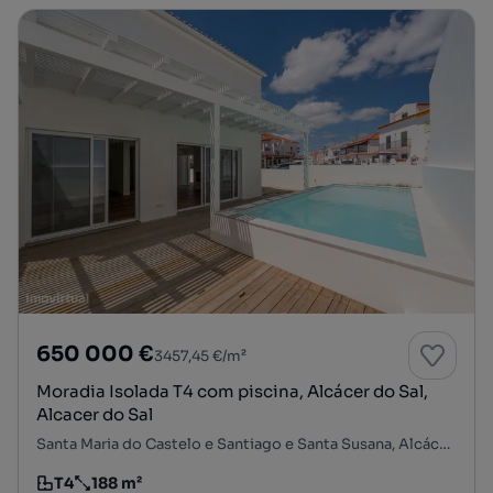
650 000 €
3457,45 €/m²
Moradia Isolada T4 com piscina, Alcácer do Sal,
Alcacer do Sal
Santa Maria do Castelo e Santiago e Santa Susana, Alcácer do Sal, Setúbal
T4
188 m²
Tipologia
Preço por metro quadrado