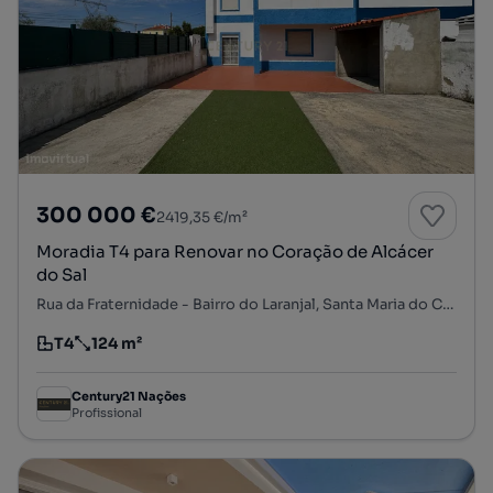
300 000 €
2419,35 €/m²
Moradia T4 para Renovar no Coração de Alcácer
do Sal
Rua da Fraternidade - Bairro do Laranjal, Santa Maria do Castelo e Santiago e Santa Susana, Alcácer do Sal, Setúbal
T4
124 m²
Tipologia
Preço por metro quadrado
Century21 Nações
Profissional