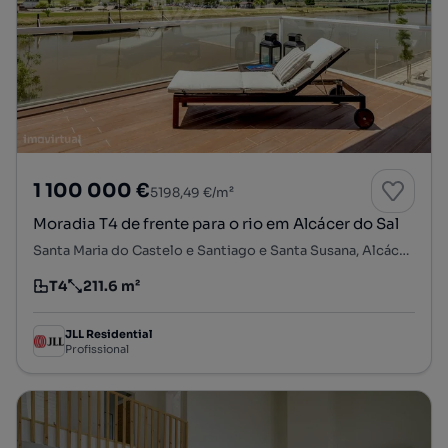
1 100 000 €
5198,49 €/m²
Moradia T4 de frente para o rio em Alcácer do Sal
Santa Maria do Castelo e Santiago e Santa Susana, Alcácer do Sal, Setúbal
T4
211.6 m²
Tipologia
Preço por metro quadrado
JLL Residential
Profissional