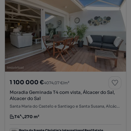
1 100 000 €
4074,07 €/m²
Moradia Geminada T4 com vista, Álcacer do Sal,
Alcacer do Sal
Santa Maria do Castelo e Santiago e Santa Susana, Alcácer do Sal, Setúbal
T4
270 m²
Tipologia
Preço por metro quadrado
Porta da Frente Christie's International Real Estate