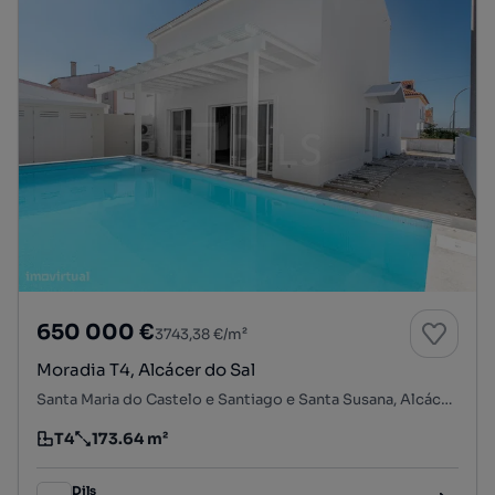
650 000 €
3743,38 €/m²
Moradia T4, Alcácer do Sal
Santa Maria do Castelo e Santiago e Santa Susana, Alcácer do Sal, Setúbal
T4
173.64 m²
Tipologia
Preço por metro quadrado
Dils