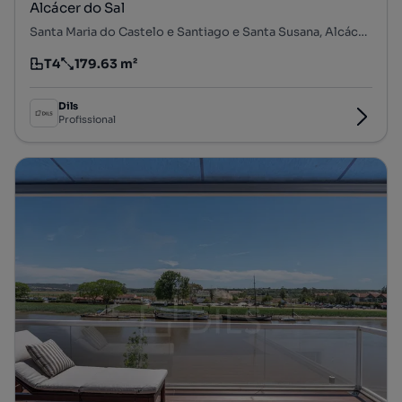
Alcácer do Sal
Santa Maria do Castelo e Santiago e Santa Susana, Alcácer do Sal, Setúbal
T4
179.63 m²
Tipologia
Preço por metro quadrado
Dils
Profissional