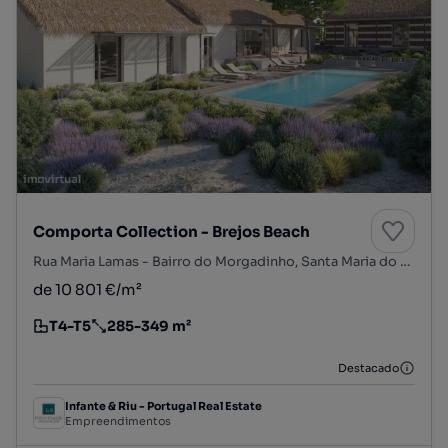
Comporta Collection - Brejos Beach
Rua Maria Lamas - Bairro do Morgadinho, Santa Maria do Castelo e Santiago e Santa Susana, Alcácer do Sal, Setúbal
de 10 801 €/m²
T4-T5
285-349 m²
Tipologia
Preço por metro quadrado
Destacado
Infante & Riu - Portugal Real Estate
Empreendimentos