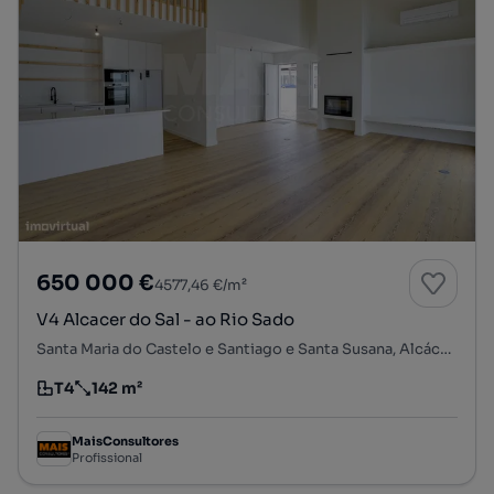
650 000 €
4577,46 €/m²
V4 Alcacer do Sal - ao Rio Sado
Santa Maria do Castelo e Santiago e Santa Susana, Alcácer do Sal, Setúbal
T4
142 m²
Tipologia
Preço por metro quadrado
MaisConsultores
Profissional