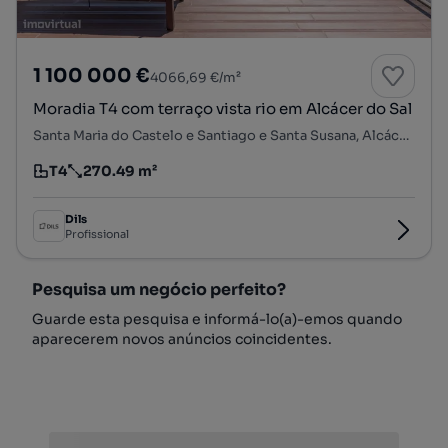
1 100 000 €
4066,69 €/m²
Moradia T4 com terraço vista rio em Alcácer do Sal
Santa Maria do Castelo e Santiago e Santa Susana, Alcácer do Sal, Setúbal
T4
270.49 m²
Tipologia
Preço por metro quadrado
Dils
Profissional
Pesquisa um negócio perfeito?
Guarde esta pesquisa e informá-lo(a)-emos quando
aparecerem novos anúncios coincidentes.