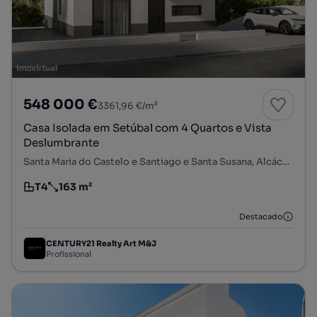
548 000 €
3361,96 €/m²
Casa Isolada em Setúbal com 4 Quartos e Vista
Deslumbrante
Santa Maria do Castelo e Santiago e Santa Susana, Alcácer do Sal, Setúbal
T4
163 m²
Tipologia
Preço por metro quadrado
Destacado
CENTURY21 Realty Art M&J
Profissional