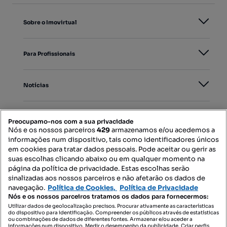
Sobre o Imovirtual
Para Profissionais
Notícias
PORTAIS
Preocupamo-nos com a sua privacidade
Nós e os nossos parceiros
429
armazenamos e/ou acedemos a
informações num dispositivo, tais como identificadores únicos
Mapa do Site
em cookies para tratar dados pessoais. Pode aceitar ou gerir as
suas escolhas clicando abaixo ou em qualquer momento na
página da política de privacidade. Estas escolhas serão
sinalizadas aos nossos parceiros e não afetarão os dados de
Contacte-nos
navegação.
Política de Cookies,
Política de Privacidade
Nós e os nossos parceiros tratamos os dados para fornecermos:
Utilizar dados de geolocalização precisos. Procurar ativamente as características
do dispositivo para identificação. Compreender os públicos através de estatísticas
SIGA-NOS:
ou combinações de dados de diferentes fontes. Armazenar e/ou aceder a
informações num dispositivo. Medir o desempenho da publicidade. Criar perfis