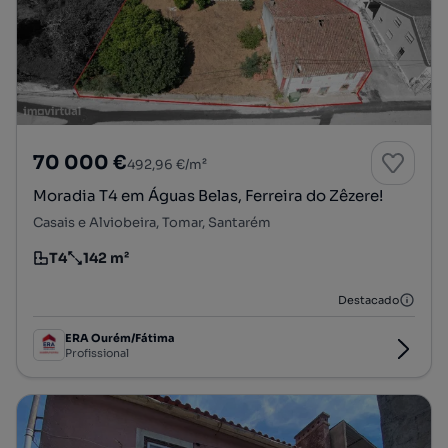
70 000 €
492,96 €/m²
Moradia T4 em Águas Belas, Ferreira do Zêzere!
Casais e Alviobeira, Tomar, Santarém
T4
142 m²
Tipologia
Preço por metro quadrado
Destacado
ERA Ourém/Fátima
Profissional