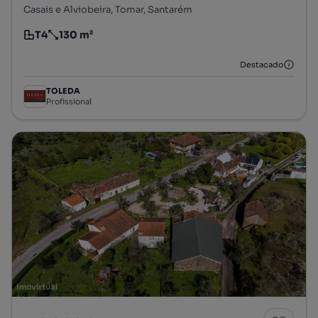
Casais e Alviobeira, Tomar, Santarém
T4
130 m²
Tipologia
Preço por metro quadrado
Destacado
TOLEDA
Profissional