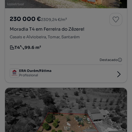
230 000 €
2309,24 €/m²
Moradia T4 em Ferreira do Zêzere!
Casais e Alviobeira, Tomar, Santarém
T4
99.6 m²
Tipologia
Preço por metro quadrado
Destacado
ERA Ourém/Fátima
Profissional