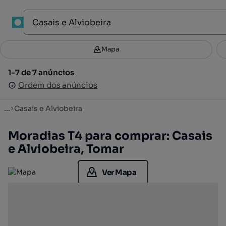
1
Mapa
Mapa
Filtros
Guardar pesquisa
3
1-7 de 7 anúncios
1-7 de 7 anúncios
Ordenar
Ordem dos anúncios
Ordem dos anúncios
...
Casais e Alviobeira
Moradias T4 para comprar: Casais
e Alviobeira, Tomar
Ver Mapa