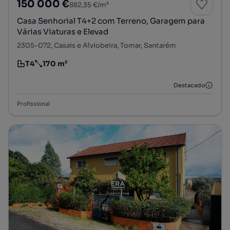
150 000 €
882,35 €/m²
Casa Senhorial T4+2 com Terreno, Garagem para
Várias Viaturas e Elevad
2305-072, Casais e Alviobeira, Tomar, Santarém
T4
170 m²
Tipologia
Preço por metro quadrado
Destacado
Profissional