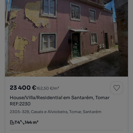
23 400 €
162,50 €/m²
House/Villa/Residential em Santarém, Tomar
REF:2230
2305-328, Casais e Alviobeira, Tomar, Santarém
T4
144 m²
Tipologia
Preço por metro quadrado