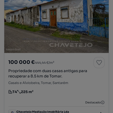
100 000 €
444,44 €/m²
Propriedade com duas casas antigas para
recuperar a 8.5 km de Tomar.
Casais e Alviobeira, Tomar, Santarém
T4
225 m²
Tipologia
Preço por metro quadrado
Destacado
Chavetejo Mediação Imobiliária Lda