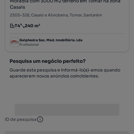
Moradia com 3000 m2 terreno em Tomar na zona
Casais
2305-328, Casais e Alviobeira, Tomar, Santarém
T4
240 m²
Tipologia
Preço por metro quadrado
Gaiphedra Soc. Med. Imobiliária. Lda
Profissional
Pesquisa um negócio perfeito?
Guarde esta pesquisa e informá-lo(a)-emos quando
aparecerem novos anúncios coincidentes.
ID de pesquisa
ID de pesquisa