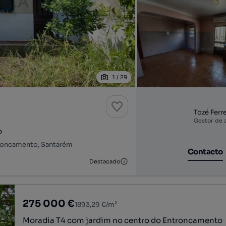
1
/
29
Tozé Ferre
Gestor de 
o
troncamento, Santarém
Contacto
Destacado
275 000 €
1893,29 €/m²
Moradia T4 com jardim no centro do Entroncamento