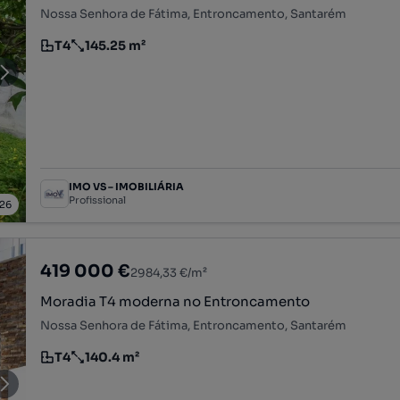
Nossa Senhora de Fátima, Entroncamento, Santarém
T4
145.25 m²
Tipologia
Preço por metro quadrado
IMO VS – IMOBILIÁRIA
Profissional
26
419 000 €
2984,33 €/m²
Moradia T4 moderna no Entroncamento
Nossa Senhora de Fátima, Entroncamento, Santarém
T4
140.4 m²
Tipologia
Preço por metro quadrado