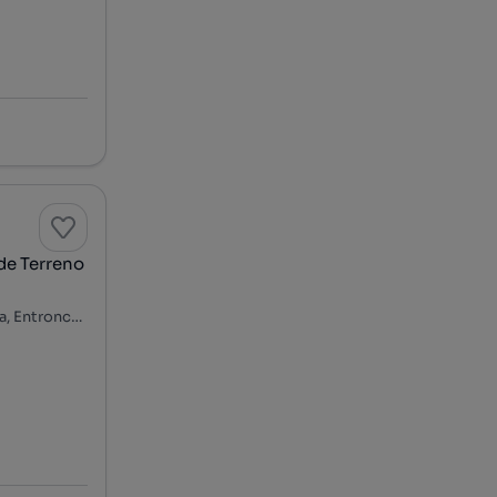
e Terreno
Rua Engenheiro Ferreira de Mesquita, Nossa Senhora de Fátima, Entroncamento, Santarém