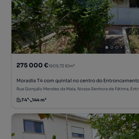
275 000 €
1909,72 €/m²
Moradia T4 com quintal no centro do Entroncament
Rua Gonçalo Mendes da Maia, Nossa Senhora de Fátima, En
T4
144 m²
Tipologia
Preço por metro quadrado