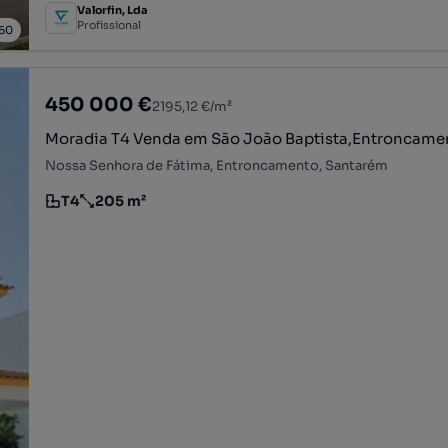
Valorfin, Lda
Profissional
60
450 000 €
2195,12 €/m²
Moradia T4 Venda em São João Baptista,Entroncame
Nossa Senhora de Fátima, Entroncamento, Santarém
T4
205 m²
Tipologia
Preço por metro quadrado