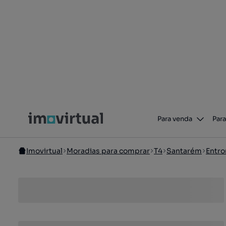
Para venda
Para
Imovirtual
Moradias para comprar
T4
Santarém
Entr