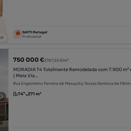
SAFTI Portugal
Profissional
/
31
750 000 €
2767,53 €/m²
MORADIA T4 Totalmente Remodelada com 7.900 m² d
| Meia Via...
T4
271 m²
Tipologia
Preço por metro quadrado