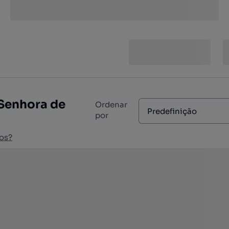
Senhora de
Ordenar
Predefinição
por
os?