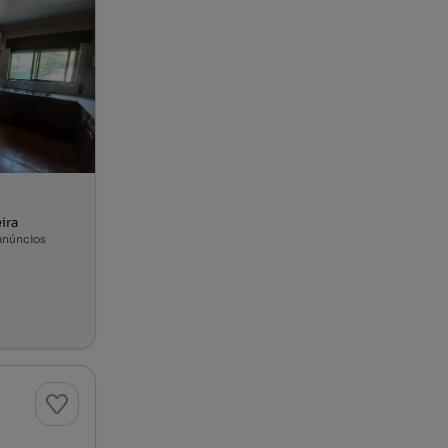
ira
anúncios