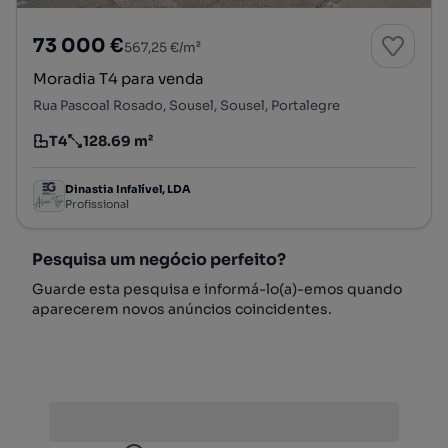
73 000 €
567,25 €/m²
Moradia T4 para venda
Rua Pascoal Rosado, Sousel, Sousel, Portalegre
T4
128.69 m²
Tipologia
Preço por metro quadrado
Dinastia Infalível, LDA
Profissional
Pesquisa um negócio perfeito?
Guarde esta pesquisa e informá-lo(a)-emos quando
aparecerem novos anúncios coincidentes.