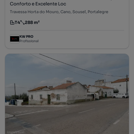
Conforto e Excelente Loc
Travessa Horta do Mouro, Cano, Sousel, Portalegre
T4
288 m²
Tipologia
Preço por metro quadrado
KW PRO
Profissional