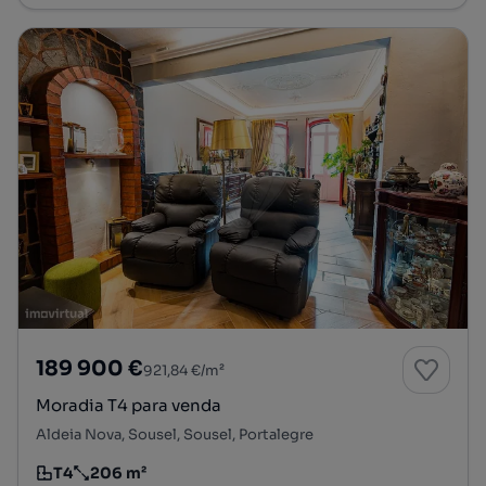
189 900 €
921,84 €/m²
Moradia T4 para venda
Aldeia Nova, Sousel, Sousel, Portalegre
T4
206 m²
Tipologia
Preço por metro quadrado