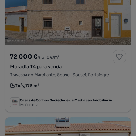
72 000 €
416,18 €/m²
Moradia T4 para venda
Travessa do Marchante, Sousel, Sousel, Portalegre
T4
173 m²
Tipologia
Preço por metro quadrado
Casas de Sonho - Sociedade de Mediação Imobiliária
Profissional