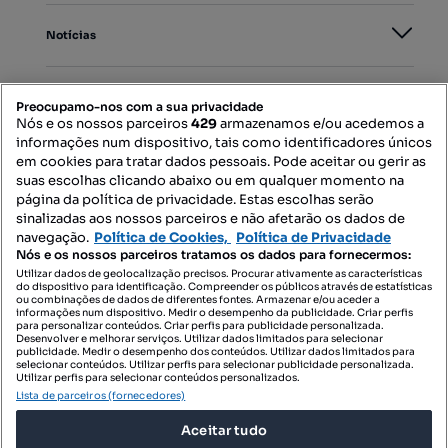
Notícias
PORTAIS
Preocupamo-nos com a sua privacidade
Nós e os nossos parceiros
429
armazenamos e/ou acedemos a
informações num dispositivo, tais como identificadores únicos
Mapa do Site
em cookies para tratar dados pessoais. Pode aceitar ou gerir as
suas escolhas clicando abaixo ou em qualquer momento na
página da política de privacidade. Estas escolhas serão
sinalizadas aos nossos parceiros e não afetarão os dados de
Contacte-nos
navegação.
Política de Cookies,
Política de Privacidade
Nós e os nossos parceiros tratamos os dados para fornecermos:
Utilizar dados de geolocalização precisos. Procurar ativamente as características
do dispositivo para identificação. Compreender os públicos através de estatísticas
SIGA-NOS:
ou combinações de dados de diferentes fontes. Armazenar e/ou aceder a
informações num dispositivo. Medir o desempenho da publicidade. Criar perfis
para personalizar conteúdos. Criar perfis para publicidade personalizada.
Desenvolver e melhorar serviços. Utilizar dados limitados para selecionar
publicidade. Medir o desempenho dos conteúdos. Utilizar dados limitados para
selecionar conteúdos. Utilizar perfis para selecionar publicidade personalizada.
DESCARREGAR NA:
Utilizar perfis para selecionar conteúdos personalizados.
Lista de parceiros (fornecedores)
Aceitar tudo