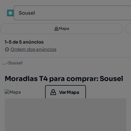
1
Mapa
Mapa
Filtros
Guardar pesquisa
3
1-5 de 5 anúncios
1-5 de 5 anúncios
Ordenar
Ordem dos anúncios
Ordem dos anúncios
...
Sousel
Moradias T4 para comprar: Sousel
Ver Mapa