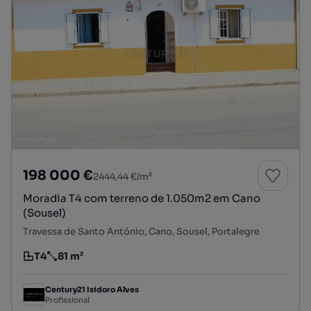
198 000 €
2444,44 €/m²
Moradia T4 com terreno de 1.050m2 em Cano
(Sousel)
Travessa de Santo António, Cano, Sousel, Portalegre
T4
81 m²
Tipologia
Preço por metro quadrado
Century21 Isidoro Alves
Profissional