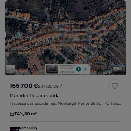
165 700 €
2071,25 €/m²
Moradia T4 para venda
Travessa das Escadinhas, Montargil, Ponte de Sor, Portalegre
T4
80 m²
Tipologia
Preço por metro quadrado
Remax Sky