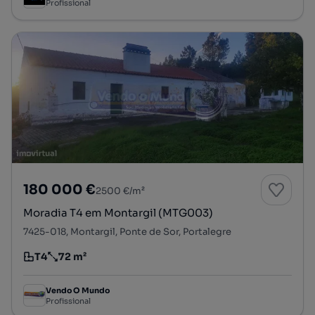
Profissional
180 000 €
2500 €/m²
Moradia T4 em Montargil (MTG003)
7425-018, Montargil, Ponte de Sor, Portalegre
T4
72 m²
Tipologia
Preço por metro quadrado
Vendo O Mundo
Profissional