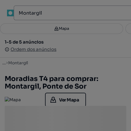
1
Mapa
Mapa
Filtros
Guardar pesquisa
3
1-5 de 5 anúncios
1-5 de 5 anúncios
Ordenar
Ordem dos anúncios
Ordem dos anúncios
...
Montargil
Moradias T4 para comprar:
Montargil, Ponte de Sor
Ver Mapa