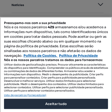
Notícias
PORTAIS
Preocupamo-nos com a sua privacidade
Nós e os nossos parceiros
429
armazenamos e/ou acedemos a
informações num dispositivo, tais como identificadores únicos
Mapa do Site
em cookies para tratar dados pessoais. Pode aceitar ou gerir as
suas escolhas clicando abaixo ou em qualquer momento na
página da política de privacidade. Estas escolhas serão
sinalizadas aos nossos parceiros e não afetarão os dados de
Contacte-nos
navegação.
Política de Cookies,
Política de Privacidade
Nós e os nossos parceiros tratamos os dados para fornecermos:
Utilizar dados de geolocalização precisos. Procurar ativamente as características
do dispositivo para identificação. Compreender os públicos através de estatísticas
SIGA-NOS:
ou combinações de dados de diferentes fontes. Armazenar e/ou aceder a
informações num dispositivo. Medir o desempenho da publicidade. Criar perfis
para personalizar conteúdos. Criar perfis para publicidade personalizada.
Desenvolver e melhorar serviços. Utilizar dados limitados para selecionar
publicidade. Medir o desempenho dos conteúdos. Utilizar dados limitados para
selecionar conteúdos. Utilizar perfis para selecionar publicidade personalizada.
DESCARREGAR NA:
Utilizar perfis para selecionar conteúdos personalizados.
Lista de parceiros (fornecedores)
Aceitar tudo