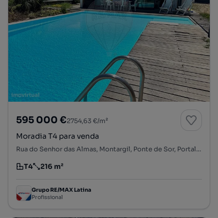
595 000 €
2754,63 €/m²
Moradia T4 para venda
Rua do Senhor das Almas, Montargil, Ponte de Sor, Portalegre
T4
216 m²
Tipologia
Preço por metro quadrado
Grupo RE/MAX Latina
Profissional