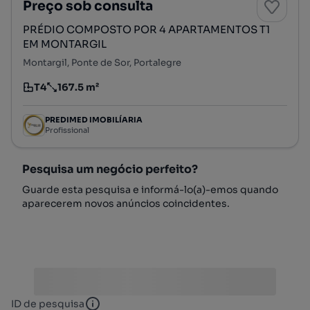
Preço sob consulta
PRÉDIO COMPOSTO POR 4 APARTAMENTOS T1
EM MONTARGIL
Montargil, Ponte de Sor, Portalegre
T4
167.5 m²
Tipologia
Preço por metro quadrado
PREDIMED IMOBILÍARIA
Profissional
Pesquisa um negócio perfeito?
Guarde esta pesquisa e informá-lo(a)-emos quando
aparecerem novos anúncios coincidentes.
ID de pesquisa
ID de pesquisa